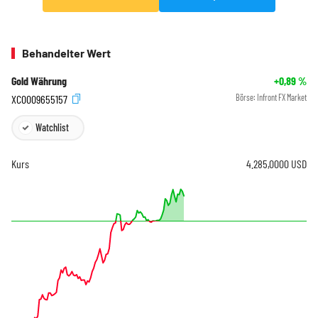
Behandelter Wert
Gold Währung
+0,89
%
XC0009655157
Börse:
Infront FX Market
Watchlist
Kurs
4.285,0000
USD