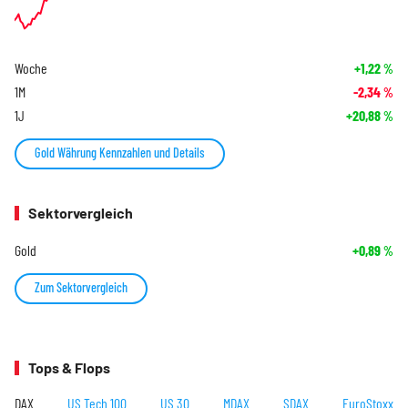
Woche
+1,22
%
1M
-2,34
%
1J
+20,88
%
Gold Währung Kennzahlen und Details
Sektorvergleich
Gold
+0,89
%
Zum Sektorvergleich
Tops & Flops
DAX
US Tech 100
US 30
MDAX
SDAX
EuroStoxx