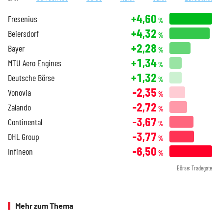
+4,60
Fresenius
%
+4,32
Beiersdorf
%
+2,28
Bayer
%
+1,34
MTU Aero Engines
%
+1,32
Deutsche Börse
%
-2,35
Vonovia
%
-2,72
Zalando
%
-3,67
Continental
%
-3,77
DHL Group
%
-6,50
Infineon
%
Börse: Tradegate
Mehr zum Thema