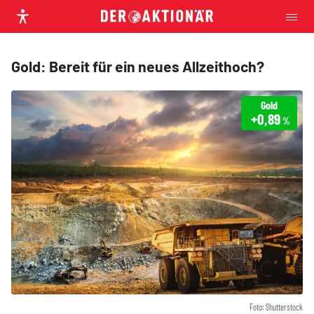
Gold: Bereit für ein neues Allzeithoch?
Gold
+0,89
%
Foto: Shutterstock