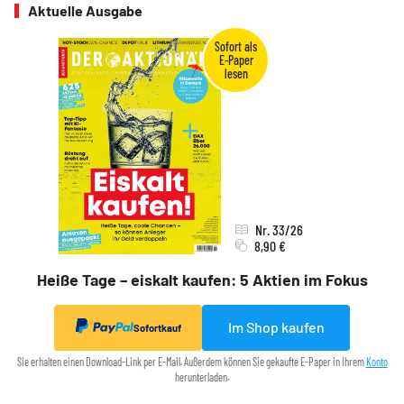
Aktuelle Ausgabe
Nr. 33/26
8,90 €
Heiße Tage – eiskalt kaufen: 5 Aktien im Fokus
Im Shop kaufen
Sofortkauf
Sie erhalten einen Download-Link per E-Mail. Außerdem können Sie gekaufte E-Paper in Ihrem
Konto
herunterladen.