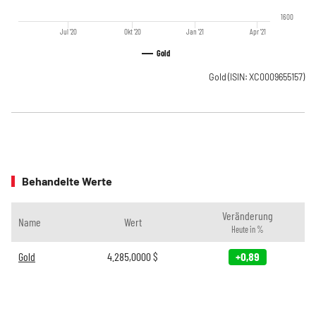
1600
Jul '20
Okt '20
Jan '21
Apr '21
Gold
Gold
(ISIN: XC0009655157)
Behandelte Werte
Veränderung
Name
Wert
Heute in %
Gold
4.285,0000
$
+0,89