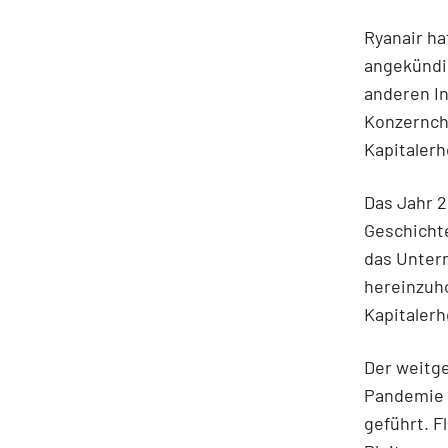
Ryanair h
angekündig
anderen I
Konzernche
Kapitaler
Das Jahr 2
Geschichte
das Unter
hereinzuh
Kapitaler
Der weitg
Pandemie 
geführt. F