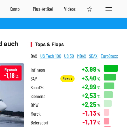
nd auch
Tops & Flops
DAX
US Tech 100
US 30
MDAX
SDAX
EuroStoxx
+3,99
Ryanair
Infineon
%
-1,18
+3,40
%
SAP
News
%
+2,99
Scout24
%
+2,53
Siemens
%
+2,25
BMW
%
-1,13
Merck
%
-1,17
Beiersdorf
%