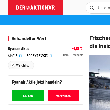
Frische
Behandelter Wert
die Insi
Ryanair Aktie
-1,18
%
Börse:
Tradegate
A1401Z
IE00BYTBXV33
Watchlist
Ryanair
Aktie jetzt handeln?
Kaufen
Verkaufen