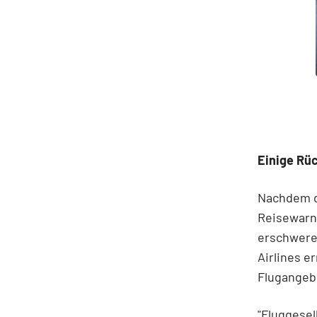
Einige Rü
Nachdem d
Reisewarnu
erschwere
Airlines e
Flugangeb
"Fluggesel