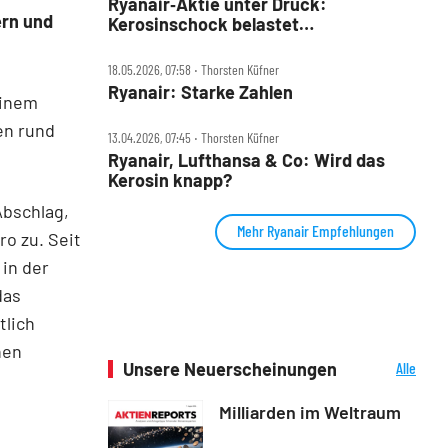
Ryanair‑Aktie unter Druck:
ern und
Kerosinschock belastet
Lufthansa‑Rivalen
18.05.2026, 07:58 ‧ Thorsten Küfner
Ryanair: Starke Zahlen
einem
en rund
13.04.2026, 07:45 ‧ Thorsten Küfner
Ryanair, Lufthansa & Co: Wird das
Kerosin knapp?
Abschlag,
Mehr Ryanair Empfehlungen
ro zu. Seit
in der
das
tlich
nen
Unsere Neuerscheinungen
Alle
Neuerscheinungen
Milliarden im Weltraum