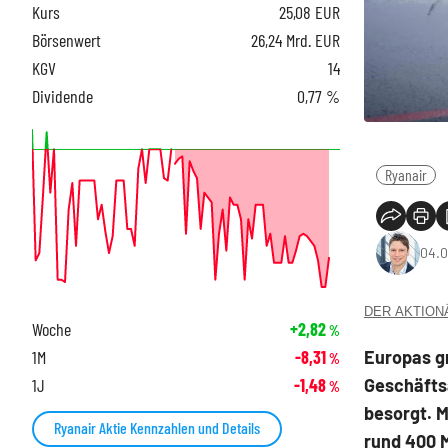
Kurs
25,08
EUR
Börsenwert
26,24 Mrd. EUR
KGV
14
Dividende
0,77 %
Ryanair
04.0
DER AKTIONÄR
Woche
+2,82
%
Europas gr
1M
-8,31
%
Geschäftsa
1J
-1,48
%
besorgt. 
Ryanair Aktie Kennzahlen und Details
rund 400 M