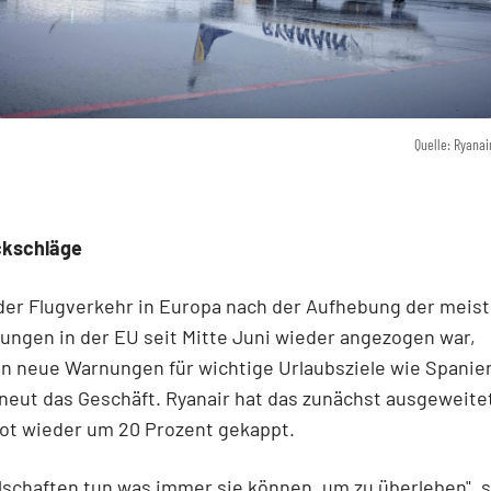
Quelle: Ryanai
ckschläge
er Flugverkehr in Europa nach der Aufhebung der meis
ngen in der EU seit Mitte Juni wieder angezogen war,
n neue Warnungen für wichtige Urlaubsziele wie Spanie
rneut das Geschäft. Ryanair hat das zunächst ausgeweite
ot wieder um 20 Prozent gekappt.
lschaften tun was immer sie können, um zu überleben", 