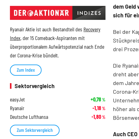
dem Geld w
sich für e
Ryanair Aktie ist auch Bestandteil des
Recovery
Bei der Ka
Index
, der 15 Comeback-Aspiranten mit
Stückpreis
überproportionalem Aufwärtspotenzial nach Ende
drei Proze
der Corona-Krise bündelt.
Die Ryanai
Zum Index
dreht aber 
dem Jahres
Sektorvergleich
Corona-Kri
easyJet
+0,78
Unternehme
%
Ryanair
-1,18
höher als 
%
Deutsche Lufthansa
-1,80
Börsenwer
%
Zum Sektorvergleich
Auch CEO O