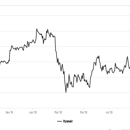
Nov '19
Jan '20
Mär '20
Mai '20
Jul '20
Ryanair