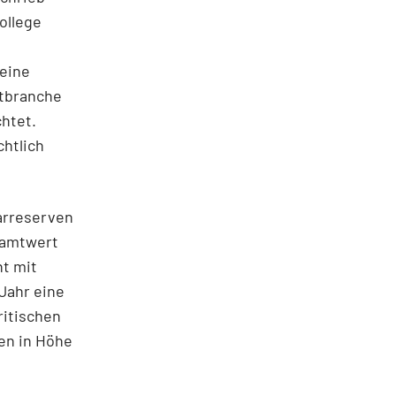
ollege
seine
rtbranche
chtet.
chtlich
arreserven
samtwert
ht mit
Jahr eine
ritischen
en in Höhe