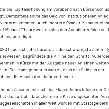
atte die Kapitalerhöhung am Vorabend nach Börsenschlu
t. Demzufolge sollte das Geld von institutionellen Anle
nvestoren kommen. Auch mehrere Ryanair-Manager einsc
f Michael O'Leary wollten sich den Angaben zufolge an 
höhung beteiligen.
020 habe sich jetzt bereits als die schwierigste Zeit in R
 erwiesen, begründete die Airline den Schritt. Außerde
nehmen in Kürze mit der Ausgabe neuer Anleihen weiter
olen. Das Management erwartet, dass das Geld aus der
höhung die Aussichten dafür verbessert.
ehende Zusammenbruch des Flugverkehrs infolge der Co
hat die Luftfahrtbranche in eine Krise ungekannten Au
luggesellschaften in aller Welt wurden mit Staatsgeldern