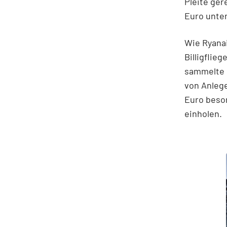
Pleite ger
Euro unter
Wie Ryanai
Billigflie
sammelte E
von Anlege
Euro beso
einholen.