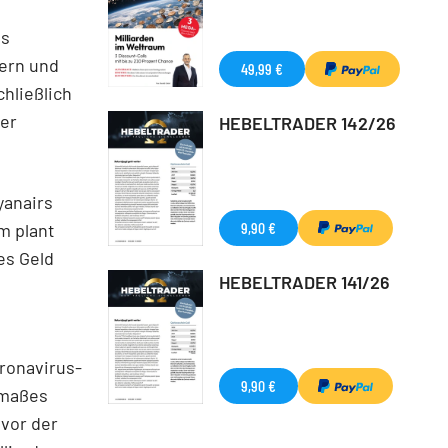
ss
gern und
49,99 €
hließlich
der
HEBELTRADER 142/26
yanairs
9,90 €
m plant
es Geld
HEBELTRADER 141/26
ronavirus-
9,90 €
smaßes
 vor der