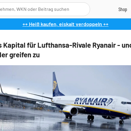
++ Heiß kaufen, eiskalt verdoppeln ++
s Kapital für Lufthansa-Rivale Ryanair - u
der greifen zu