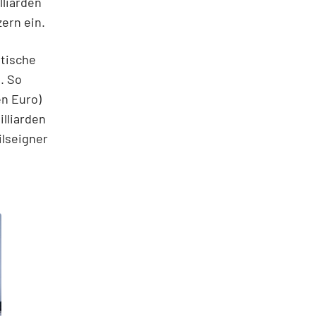
lliarden
zern ein.
itische
. So
en Euro)
illiarden
ilseigner