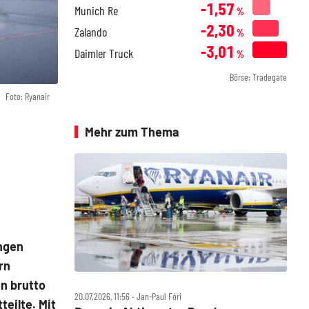
-1,57
Munich Re
%
-2,30
Zalando
%
-3,01
Daimler Truck
%
Börse: Tradegate
Foto: Ryanair
Mehr zum Thema
angen
rn
n brutto
20.07.2026, 11:56 ‧ Jan-Paul Fóri
teilte. Mit