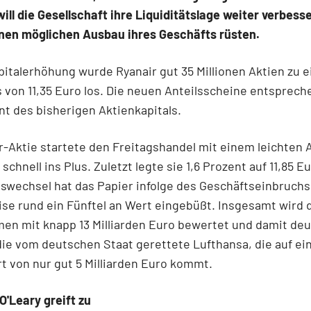
ill die Gesellschaft ihre Liquiditätslage weiter verbess
inen möglichen Ausbau ihres Geschäfts rüsten.
pitalerhöhung wurde Ryanair gut 35 Millionen Aktien zu 
 von 11,35 Euro los. Die neuen Anteilsscheine entsprech
nt des bisherigen Aktienkapitals.
r-Aktie startete den Freitagshandel mit einem leichten 
schnell ins Plus. Zuletzt legte sie 1,6 Prozent auf 11,85 Eu
wechsel hat das Papier infolge des Geschäftseinbruchs 
se rund ein Fünftel an Wert eingebüßt. Insgesamt wird 
n mit knapp 13 Milliarden Euro bewertet und damit deu
die vom deutschen Staat gerettete Lufthansa, die auf ei
t von nur gut 5 Milliarden Euro kommt.
'Leary greift zu