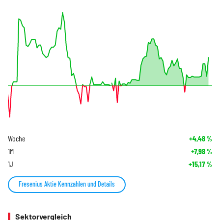
Woche
+4,48
%
1M
+7,98
%
1J
+15,17
%
Fresenius Aktie Kennzahlen und Details
Sektorvergleich