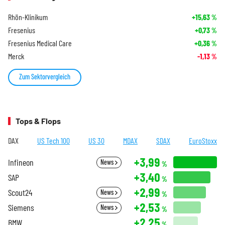
Rhön-Klinikum
+15,63
%
Fresenius
+0,73
%
Fresenius Medical Care
+0,36
%
Merck
-1,13
%
Zum Sektorvergleich
Tops & Flops
DAX
US Tech 100
US 30
MDAX
SDAX
EuroStoxx
+3,99
Infineon
News
%
+3,40
SAP
%
+2,99
Scout24
News
%
+2,53
Siemens
News
%
+2,25
BMW
%