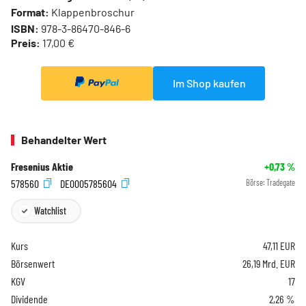
Format:
Klappenbroschur
ISBN:
978-3-86470-846-6
Preis:
17,00 €
Im Shop kaufen
Behandelter Wert
Fresenius Aktie
+0,73
%
578560
DE0005785604
Börse:
Tradegate
Watchlist
Kurs
47,11
EUR
Börsenwert
26,19 Mrd. EUR
KGV
17
Dividende
2,26 %