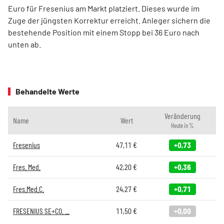
Euro für Fresenius am Markt platziert. Dieses wurde im
Zuge der jüngsten Korrektur erreicht. Anleger sichern die
bestehende Position mit einem Stopp bei 36 Euro nach
unten ab.
Behandelte Werte
Veränderung
Name
Wert
Heute in %
Fresenius
47,11
€
+0,73
Fres. Med.
42,20
€
+0,36
Fres.Med.C.
24,27
€
+0,71
FRESENIUS SE+CO. ...
11,50
€
+0,00