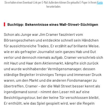
Sie erhalten einen Download-Link per E-Mail. Außerdem können Sie gekaufte E-Paper in Ihrem
Konto
herunterladen.
Buchtipp: Bekenntnisse eines Wall-Street-Süchtigen
Schon als Junge war Jim Cramer fasziniert vom
Börsengeschehen und entdeckte schnell sein Händchen
für aussichtsreiche Trades. Er erzählt auf brillante Weise,
wie er als gefragter Journalist sein ganzes Hab und Gut
verlor und dennoch niemals aufgab. Cramer verschrieb sich
mit Haut und Haar dem Aktienmarkt, kämpfte sich zurück
und wurde wohlhabender Vermögensmanager, dessen
ständige Begleiter irrsinniges Tempo und immenser Druck
waren, um den Markt und die anderen Fondsmanager zu
übertreffen. Cramer – der die Wall Street besser kennt als
irgendjemand sonst – nimmt den Leser mit auf eine
Besichtigungstour, bei der keine Tür verschlossen bleibt.
Er enthüllt, wie das Spiel gespielt wird, wer die Regeln