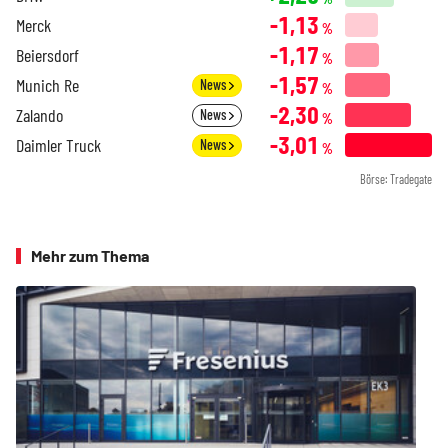
-1,13
Merck
%
-1,17
Beiersdorf
%
-1,57
Munich Re
News
%
-2,30
Zalando
News
%
-3,01
Daimler Truck
News
%
Börse: Tradegate
Mehr zum Thema