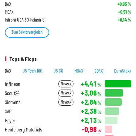
DAX
+0,95
%
MDAX
+0,51
%
Infront USA 30 Industrial
+0,14
%
Zum Sektorvergleich
Tops & Flops
DAX
US Tech 100
US 30
MDAX
SDAX
EuroStoxx
+4,41
Infineon
News
%
+3,06
Scout24
News
%
+2,84
Siemens
News
%
+2,38
SAP
%
+2,13
Bayer
%
-0,98
Heidelberg Materials
%