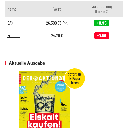
Veränderung
Name
Wert
Heute in %
DAX
26.388,73
Pkt.
+0,95
Freenet
24,20
€
-0,66
Aktuelle Ausgabe