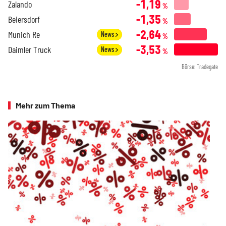
-1,19
Zalando
%
-1,35
Beiersdorf
%
-2,64
Munich Re
News
%
-3,53
Daimler Truck
News
%
Börse: Tradegate
Mehr zum Thema