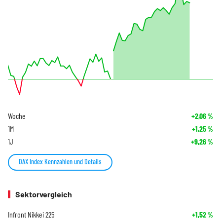
Woche
+2,06
%
1M
+1,25
%
1J
+9,26
%
DAX Index Kennzahlen und Details
Sektorvergleich
Infront Nikkei 225
+1,52
%