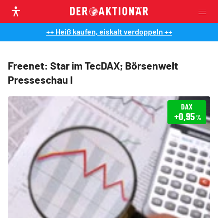
++ Heiß kaufen, eiskalt verdoppeln ++
Freenet: Star im TecDAX; Börsenwelt
Presseschau I
DAX
+0,95
%