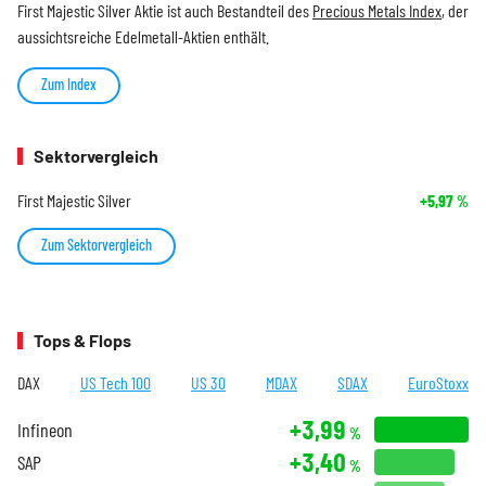
First Majestic Silver Aktie ist auch Bestandteil des
Precious Metals Index
, der
aussichtsreiche Edelmetall-Aktien enthält.
Zum Index
Sektorvergleich
First Majestic Silver
+5,97
%
Zum Sektorvergleich
Tops & Flops
DAX
US Tech 100
US 30
MDAX
SDAX
EuroStoxx
+3,99
Infineon
%
+3,40
SAP
%