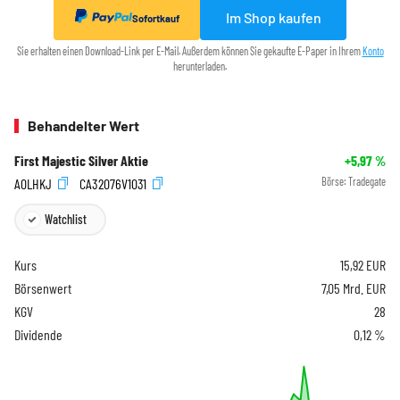
Im Shop kaufen
Sofortkauf
Sie erhalten einen Download-Link per E-Mail. Außerdem können Sie gekaufte E-Paper in Ihrem
Konto
herunterladen.
Behandelter Wert
First Majestic Silver Aktie
+5,97
%
A0LHKJ
CA32076V1031
Börse:
Tradegate
Watchlist
Kurs
15,92
EUR
Börsenwert
7,05 Mrd. EUR
KGV
28
Dividende
0,12 %