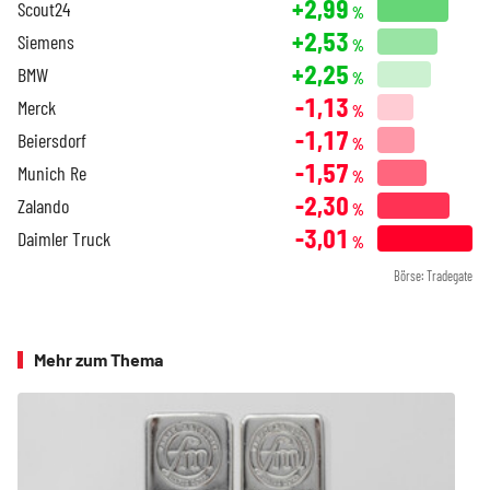
+2,99
Scout24
%
+2,53
Siemens
%
+2,25
BMW
%
-1,13
Merck
%
-1,17
Beiersdorf
%
-1,57
Munich Re
%
-2,30
Zalando
%
-3,01
Daimler Truck
%
Börse: Tradegate
Mehr zum Thema