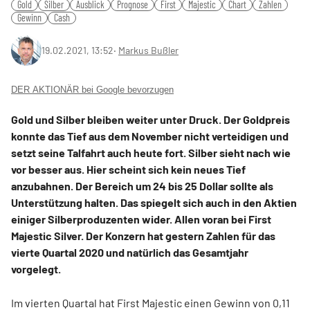
Gold
Silber
Ausblick
Prognose
First
Majestic
Chart
Zahlen
Gewinn
Cash
19.02.2021, 13:52
‧
Markus Bußler
DER AKTIONÄR bei Google bevorzugen
Gold und Silber bleiben weiter unter Druck. Der Goldpreis
konnte das Tief aus dem November nicht verteidigen und
setzt seine Talfahrt auch heute fort. Silber sieht nach wie
vor besser aus. Hier scheint sich kein neues Tief
anzubahnen. Der Bereich um 24 bis 25 Dollar sollte als
Unterstützung halten. Das spiegelt sich auch in den Aktien
einiger Silberproduzenten wider. Allen voran bei First
Majestic Silver. Der Konzern hat gestern Zahlen für das
vierte Quartal 2020 und natürlich das Gesamtjahr
vorgelegt.
Im vierten Quartal hat First Majestic einen Gewinn von 0,11