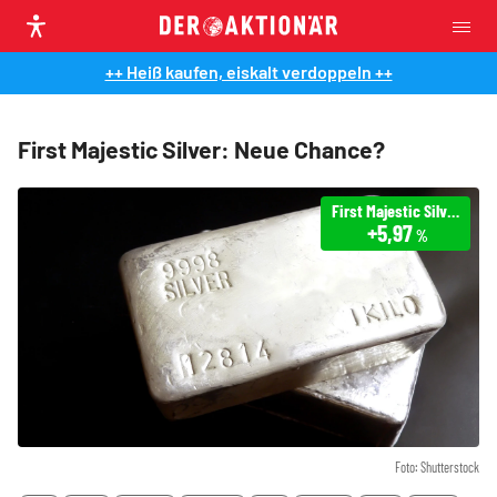
++ Heiß kaufen, eiskalt verdoppeln ++
First Majestic Silver: Neue Chance?
First Majestic Silver
+5,97
%
Foto: Shutterstock