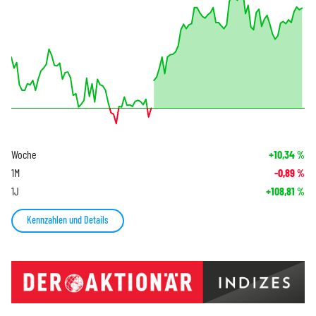
Woche
+10,34
%
1M
-0,89
%
1J
+108,81
%
Kennzahlen und Details