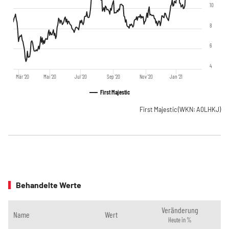
10
8
6
4
Mär '20
Mai '20
Jul '20
Sep '20
Nov '20
Jan '21
First Majestic
First Majestic
(WKN: A0LHKJ)
Behandelte Werte
Veränderung
Name
Wert
Heute in %