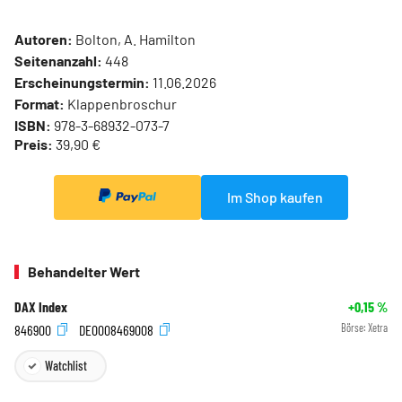
Autoren:
Bolton, A. Hamilton
Seitenanzahl:
448
Erscheinungstermin:
11.06.2026
Format:
Klappenbroschur
ISBN:
978-3-68932-073-7
Preis:
39,90 €
Im Shop kaufen
Behandelter Wert
DAX Index
+0,15
%
846900
DE0008469008
Börse:
Xetra
Watchlist