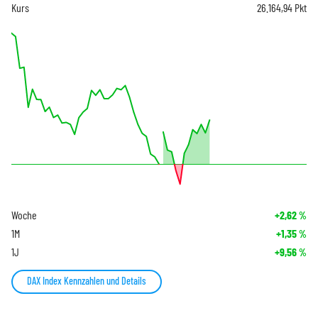
Kurs
26.164,94
Pkt
Woche
+2,62
%
1M
+1,35
%
1J
+9,56
%
DAX Index Kennzahlen und Details