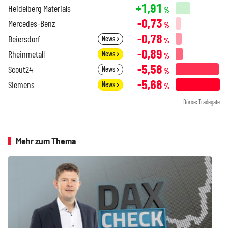
+1,91
Heidelberg Materials
%
-0,73
Mercedes-Benz
%
-0,78
Beiersdorf
News
%
-0,89
Rheinmetall
News
%
-5,58
Scout24
News
%
-5,68
Siemens
News
%
Börse: Tradegate
Mehr zum Thema