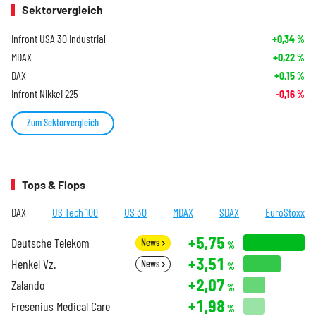
Sektorvergleich
Infront USA 30 Industrial
+0,34
%
MDAX
+0,22
%
DAX
+0,15
%
Infront Nikkei 225
-0,16
%
Zum Sektorvergleich
Tops & Flops
DAX
US Tech 100
US 30
MDAX
SDAX
EuroStoxx
+5,75
Deutsche Telekom
News
%
+3,51
Henkel Vz.
News
%
+2,07
Zalando
%
+1,98
Fresenius Medical Care
%