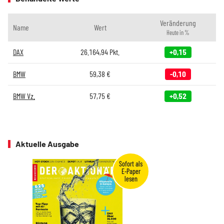
Veränderung
Name
Wert
Heute in %
DAX
26.164,94
Pkt.
+0,15
BMW
59,38
€
-0,10
BMW Vz.
57,75
€
+0,52
Aktuelle Ausgabe