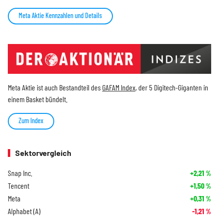
Meta Aktie Kennzahlen und Details
Meta Aktie ist auch Bestandteil des
GAFAM Index
, der 5 Digitech-Giganten in
einem Basket bündelt.
Zum Index
Sektorvergleich
Snap Inc.
+2,21
%
Tencent
+1,50
%
Meta
+0,31
%
Alphabet (A)
-1,21
%