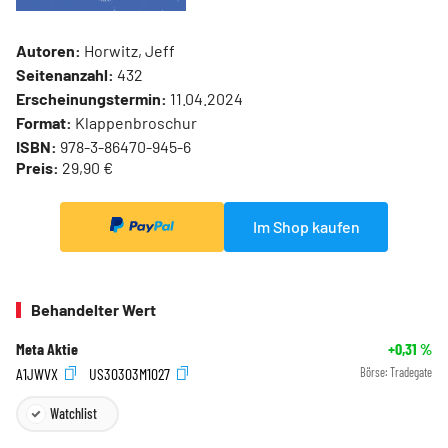
Autoren:
Horwitz, Jeff
Seitenanzahl:
432
Erscheinungstermin:
11.04.2024
Format:
Klappenbroschur
ISBN:
978-3-86470-945-6
Preis:
29,90 €
Im Shop kaufen
Behandelter Wert
Meta Aktie
+0,31
%
A1JWVX
US30303M1027
Börse:
Tradegate
Watchlist