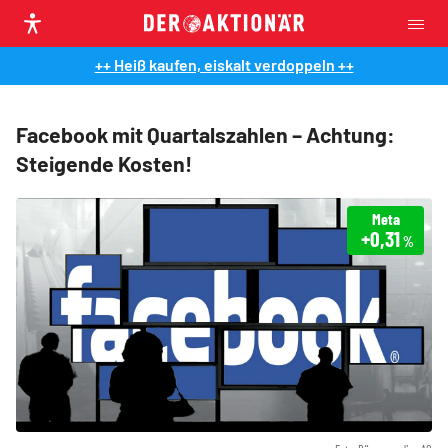
++ Heiß kaufen, eiskalt verdoppeln ++
Facebook mit Quartalszahlen – Achtung:
Steigende Kosten!
Meta
+0,31
%