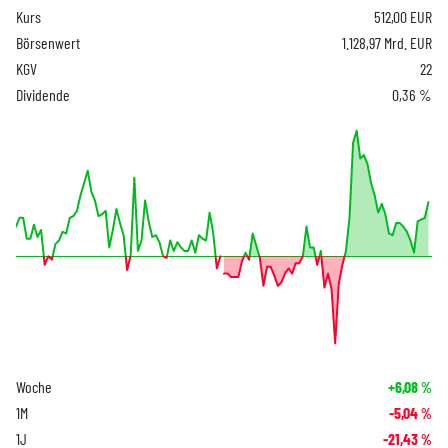
Kurs
512,00
EUR
Börsenwert
1.128,97 Mrd. EUR
KGV
22
Dividende
0,36 %
Woche
+6,08
%
1M
-5,04
%
1J
-21,43
%