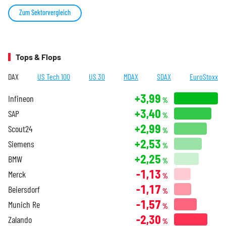
Zum Sektorvergleich
Tops & Flops
DAX
US Tech 100
US 30
MDAX
SDAX
EuroStoxx
+3,99
Infineon
%
+3,40
SAP
%
+2,99
Scout24
%
+2,53
Siemens
%
+2,25
BMW
%
-1,13
Merck
%
-1,17
Beiersdorf
%
-1,57
Munich Re
%
-2,30
Zalando
%