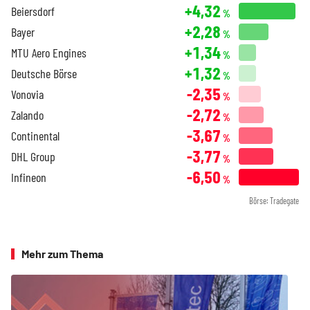
+4,32
Beiersdorf
%
+2,28
Bayer
%
+1,34
MTU Aero Engines
%
+1,32
Deutsche Börse
%
-2,35
Vonovia
%
-2,72
Zalando
%
-3,67
Continental
%
-3,77
DHL Group
%
-6,50
Infineon
%
Börse: Tradegate
Mehr zum Thema