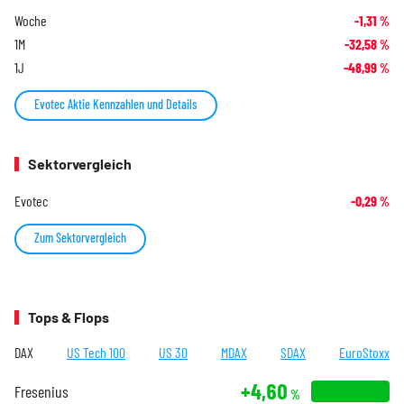
Woche
-1,31
%
1M
-32,58
%
1J
-48,99
%
Evotec Aktie Kennzahlen und Details
Sektorvergleich
Evotec
-0,29
%
Zum Sektorvergleich
Tops & Flops
DAX
US Tech 100
US 30
MDAX
SDAX
EuroStoxx
+4,60
Fresenius
%