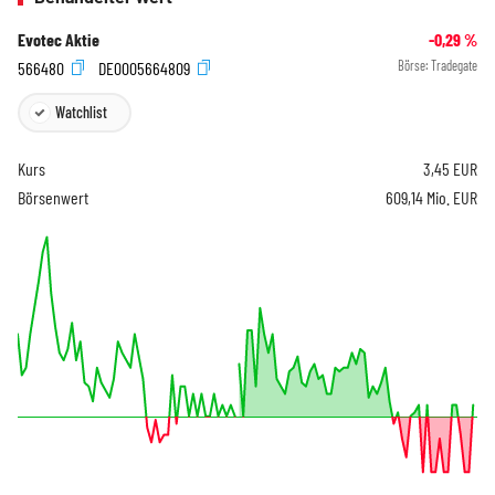
Evotec Aktie
-0,29
%
566480
DE0005664809
Börse:
Tradegate
Watchlist
Kurs
3,45
EUR
Börsenwert
609,14 Mio. EUR