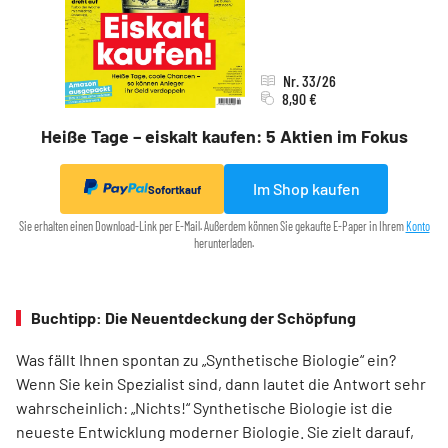
Nr. 33/26
8,90 €
Heiße Tage – eiskalt kaufen: 5 Aktien im Fokus
Im Shop kaufen
Sofortkauf
Sie erhalten einen Download-Link per E-Mail. Außerdem können Sie gekaufte E-Paper in Ihrem
Konto
herunterladen.
Buchtipp: Die Neuentdeckung der Schöpfung
Was fällt Ihnen spontan zu „Synthetische Biologie“ ein?
Wenn Sie kein Spezia­list sind, dann lautet die Antwort sehr
wahrscheinlich: „Nichts!“ Synthetische Biologie ist die
neueste Entwicklung moderner Biologie. Sie zielt darauf,