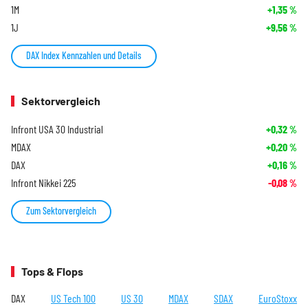
1M
+1,35
%
1J
+9,56
%
DAX Index Kennzahlen und Details
Sektorvergleich
Infront USA 30 Industrial
+0,32
%
MDAX
+0,20
%
DAX
+0,16
%
Infront Nikkei 225
-0,08
%
Zum Sektorvergleich
Tops & Flops
DAX
US Tech 100
US 30
MDAX
SDAX
EuroStoxx