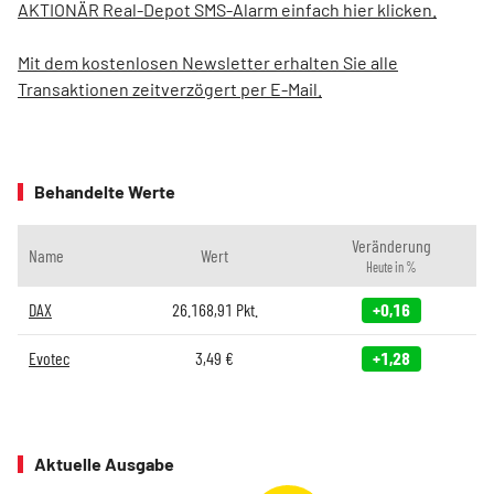
AKTIONÄR Real-Depot SMS-Alarm einfach hier klicken.
Mit dem kostenlosen Newsletter erhalten Sie alle
Transaktionen zeitverzögert per E-Mail.
Behandelte Werte
Veränderung
Name
Wert
Heute in %
DAX
26.168,91
Pkt.
+0,16
Evotec
3,49
€
+1,28
Aktuelle Ausgabe