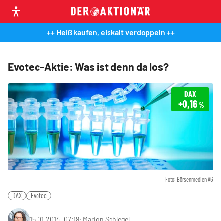
++ Heiß kaufen, eiskalt verdoppeln ++
Evotec-Aktie: Was ist denn da los?
DAX
+0,16
%
Foto: Börsenmedien AG
DAX
Evotec
15.01.2014, 07:19
‧
Marion Schlegel