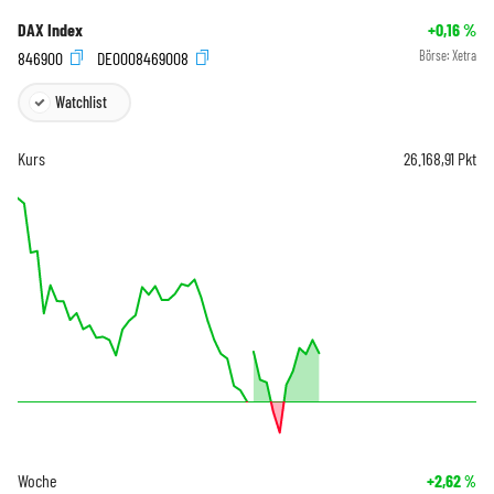
DAX Index
+0,16
%
846900
DE0008469008
Börse:
Xetra
Watchlist
Kurs
26.168,91
Pkt
Woche
+2,62
%