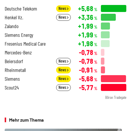
+5,68
Deutsche Telekom
News
%
+3,36
Henkel Vz.
News
%
+1,99
Zalando
%
+1,99
Siemens Energy
%
+1,98
Fresenius Medical Care
%
-0,78
Mercedes-Benz
%
-0,78
Beiersdorf
News
%
-0,91
Rheinmetall
News
%
-5,68
Siemens
News
%
-5,77
Scout24
News
%
Börse: Tradegate
Mehr zum Thema