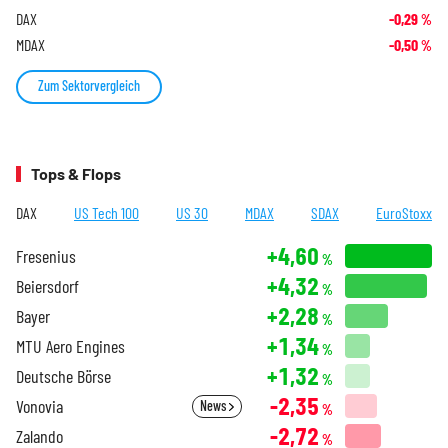
DAX
-0,29
%
MDAX
-0,50
%
Zum Sektorvergleich
Tops & Flops
DAX
US Tech 100
US 30
MDAX
SDAX
EuroStoxx
+4,60
Fresenius
%
+4,32
Beiersdorf
%
+2,28
Bayer
%
+1,34
MTU Aero Engines
%
+1,32
Deutsche Börse
%
-2,35
Vonovia
News
%
-2,72
Zalando
%