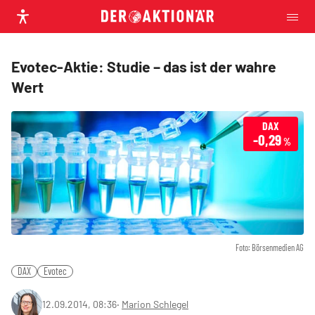
Evotec-Aktie: Studie – das ist der wahre
Wert
DAX
-0,29
%
Foto: Börsenmedien AG
DAX
Evotec
12.09.2014, 08:36
‧
Marion Schlegel