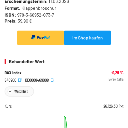
Erscheinungstermin:
11.06.2026
Format:
Klappenbroschur
ISBN:
978-3-68932-073-7
Preis:
39,90 €
Im Shop kaufen
Behandelter Wert
DAX Index
-0,29
%
846900
DE0008469008
Börse:
Xetra
Watchlist
Kurs
26.126,30
Pkt