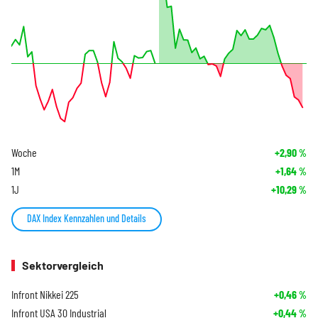
Woche
+2,90
%
1M
+1,64
%
1J
+10,29
%
DAX Index Kennzahlen und Details
Sektorvergleich
Infront Nikkei 225
+0,46
%
Infront USA 30 Industrial
+0,44
%