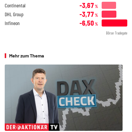
-3,67
Continental
%
-3,77
DHL Group
%
-6,50
Infineon
%
Börse: Tradegate
Mehr zum Thema