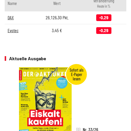
Veränderung
Name
Wert
Heute in %
DAX
26.126,30
Pkt.
-0,29
Evotec
3,45
€
-0,29
Aktuelle Ausgabe
Nr. 33/26