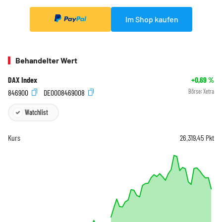
Im Shop kaufen
Behandelter Wert
DAX Index
+0,69
%
846900
DE0008469008
Börse:
Xetra
Watchlist
Kurs
26.319,45
Pkt