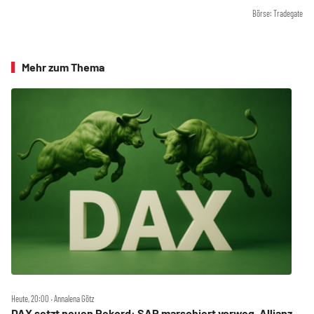
Börse: Tradegate
Mehr zum Thema
Heute, 20:00 ‧ Annalena Götz
DAX setzt neuen Rekord: SAP marschiert vorweg, Allianz,