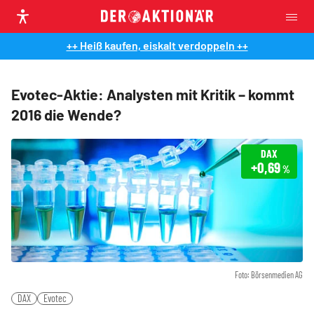
++ Heiß kaufen, eiskalt verdoppeln ++
Evotec-Aktie: Analysten mit Kritik – kommt
2016 die Wende?
DAX
+0,69
%
Foto: Börsenmedien AG
DAX
Evotec