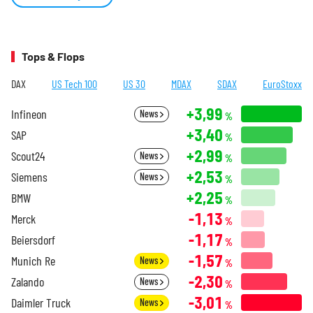
Tops & Flops
DAX
US Tech 100
US 30
MDAX
SDAX
EuroStoxx
+3,99
Infineon
News
%
+3,40
SAP
%
+2,99
Scout24
News
%
+2,53
Siemens
News
%
+2,25
BMW
%
-1,13
Merck
%
-1,17
Beiersdorf
%
-1,57
Munich Re
News
%
-2,30
Zalando
News
%
-3,01
Daimler Truck
News
%