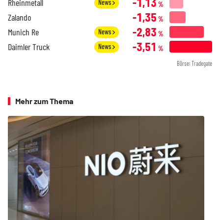
-1,13
Rheinmetall
News
%
-1,35
Zalando
%
-2,83
Munich Re
News
%
-3,51
Daimler Truck
News
%
Börse: Tradegate
Mehr zum Thema