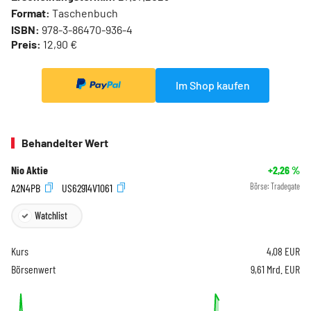
Format:
Taschenbuch
ISBN:
978-3-86470-936-4
Preis:
12,90 €
Im Shop kaufen
Behandelter Wert
Nio Aktie
+2,26
%
A2N4PB
US62914V1061
Börse:
Tradegate
Watchlist
Kurs
4,08
EUR
Börsenwert
9,61 Mrd. EUR