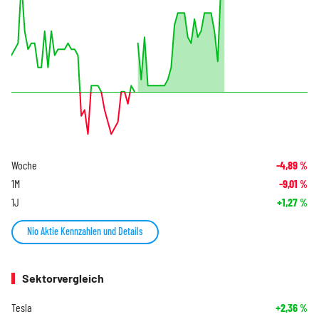
Woche
-4,89
%
1M
-9,01
%
1J
+1,27
%
Nio Aktie Kennzahlen und Details
Sektorvergleich
Tesla
+2,36
%