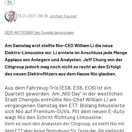
Nio
13.01.2021, 08:18
‧
Jochen Kauper
DER AKTIONÄR bei Google bevorzugen
Am Samstag erst stellte Nio-CEO William Li die neue
Elektro-Limousine vor. Li erntete im Anschluss jede Menge
Applaus von Anlegern und Analysten. Jeff Chung von der
Citigroup jedoch mag noch nicht so recht an den Erfolgt
des neuen Elektroflitzers aus dem Hause Nio glauben.
Aus dem Fahrzeug-Trio (ES8, ES6, EC6) ist ein
Quartett geworden. Am „NIO Day" in der westlichen
Stadt Chengdu enthüllte Nio-Chef William Li am
vergangenen Samstag den ET7. Bislang fokussierte
sich Nio auf Premium-SUVs. Mit dem neuen E-Auto
wagt Nio den Schritt Richtung Limousine.
Geht es nach den Analysten der Citigroup, so stellt Nio mit
dem ET7 aber keine Bedrohung für Tesla dar, die vielleicht