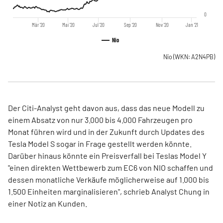
0
Mär '20
Mai '20
Jul '20
Sep '20
Nov '20
Jan '21
Nio
Nio
(WKN: A2N4PB)
Der Citi-Analyst geht davon aus, dass das neue Modell zu
einem Absatz von nur 3.000 bis 4.000 Fahrzeugen pro
Monat führen wird und in der Zukunft durch Updates des
Tesla Model S sogar in Frage gestellt werden könnte.
Darüber hinaus könnte ein Preisverfall bei Teslas Model Y
"einen direkten Wettbewerb zum EC6 von NIO schaffen und
dessen monatliche Verkäufe möglicherweise auf 1.000 bis
1.500 Einheiten marginalisieren", schrieb Analyst Chung in
einer Notiz an Kunden.