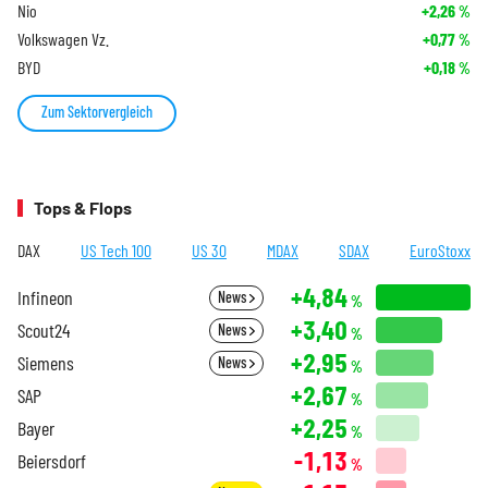
Nio
+2,26
%
Volkswagen Vz.
+0,77
%
BYD
+0,18
%
Zum Sektorvergleich
Tops & Flops
DAX
US Tech 100
US 30
MDAX
SDAX
EuroStoxx
+4,84
Infineon
News
%
+3,40
Scout24
News
%
+2,95
Siemens
News
%
+2,67
SAP
%
+2,25
Bayer
%
-1,13
Beiersdorf
%