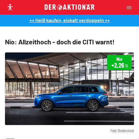
++ Heiß kaufen, eiskalt verdoppeln ++
Nio: Allzeithoch - doch die CITI warnt!
Nio
+2,26
%
Foto: Shutterstock