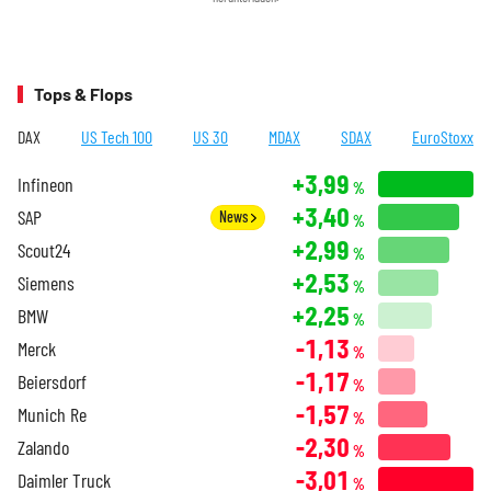
Tops & Flops
DAX
US Tech 100
US 30
MDAX
SDAX
EuroStoxx
+3,99
Infineon
%
+3,40
SAP
News
%
+2,99
Scout24
%
+2,53
Siemens
%
+2,25
BMW
%
-1,13
Merck
%
-1,17
Beiersdorf
%
-1,57
Munich Re
%
-2,30
Zalando
%
-3,01
Daimler Truck
%