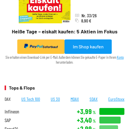
Nr. 33/26
8,90 €
Heiße Tage – eiskalt kaufen: 5 Aktien im Fokus
Im Shop kaufen
Sofortkauf
Sie erhalten einen Download-Link per E-Mail. Außerdem können Sie gekaufte E-Paper in Ihrem
Konto
herunterladen.
Tops & Flops
DAX
US Tech 100
US 30
MDAX
SDAX
EuroStoxx
+3,99
Infineon
%
+3,40
SAP
%
+2,99
Scout24