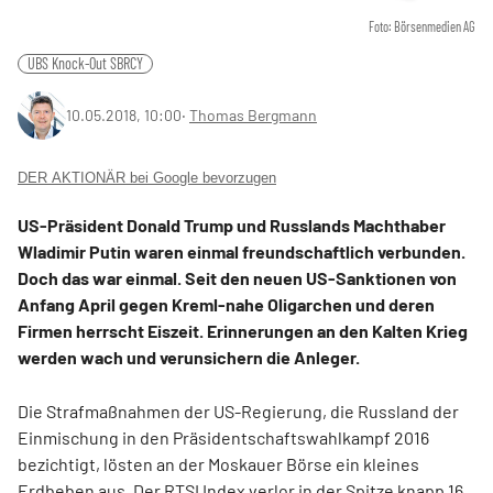
Foto: Börsenmedien AG
UBS Knock-Out SBRCY
10.05.2018, 10:00
‧
Thomas Bergmann
DER AKTIONÄR bei Google bevorzugen
US-Präsident Donald Trump und Russlands Machthaber
Wladimir Putin waren einmal freundschaftlich verbunden.
Doch das war einmal. Seit den neuen US-Sanktionen von
Anfang April gegen Kreml-nahe Oligarchen und deren
Firmen herrscht Eiszeit. Erinnerungen an den Kalten Krieg
werden wach und verunsichern die Anleger.
Die Strafmaßnahmen der US-Regierung, die Russland der
Einmischung in den Präsidentschaftswahlkampf 2016
bezichtigt, lösten an der Moskauer Börse ein kleines
Erdbeben aus. Der RTSI Index verlor in der Spitze knapp 16