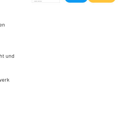
en
ht und
werk