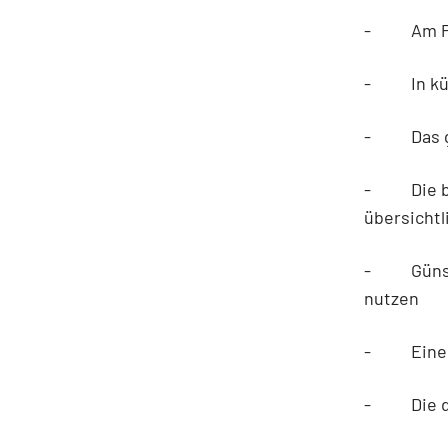
- Am Puls
- In kürz
- Das ge
- Die bes
übersichtl
- Günstig
nutzen
- Einen Ü
- Die der