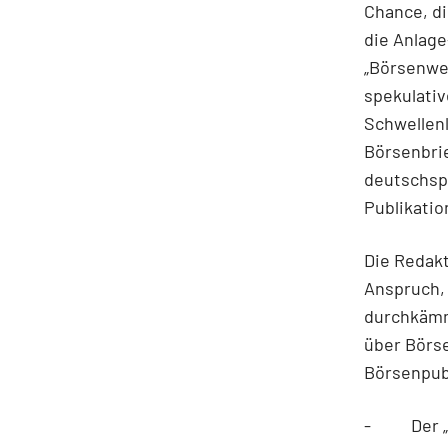
Chance, di
die Anlag
„Börsenwel
spekulativ
Schwellen
Börsenbrie
deutschspr
Publikatio
Die Redakt
Anspruch, 
durchkämm
über Börs
Börsenpubl
- Der „Bör