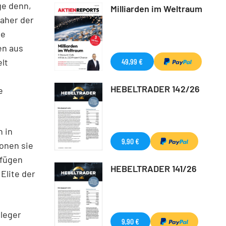
ge denn,
Milliarden im Weltraum
aher der
ie
en aus
49,99 €
lt
HEBELTRADER 142/26
e
h in
9,90 €
ionen sie
rfügen
HEBELTRADER 141/26
Elite der
nleger
9,90 €