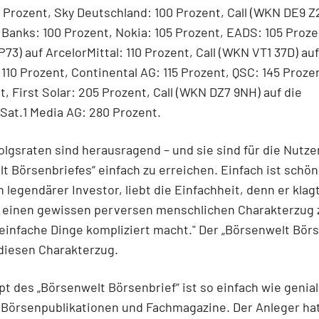
0 Prozent, Sky Deutschland: 100 Prozent, Call (WKN DE9 Z
Banks: 100 Prozent, Nokia: 105 Prozent, EADS: 105 Prozen
73) auf ArcelorMittal: 110 Prozent, Call (WKN VT1 37D) auf
 110 Prozent, Continental AG: 115 Prozent, QSC: 145 Prozen
t, First Solar: 205 Prozent, Call (WKN DZ7 9NH) auf die
at.1 Media AG: 280 Prozent.
olgsraten sind herausragend – und sie sind für die Nutze
t Börsenbriefes“ einfach zu erreichen. Einfach ist schö
n legendärer Investor, liebt die Einfachheit, denn er klagt
a einen gewissen perversen menschlichen Charakterzug 
einfache Dinge kompliziert macht." Der „Börsenwelt Börs
diesen Charakterzug.
t des „Börsenwelt Börsenbrief“ ist so einfach wie genial
 Börsenpublikationen und Fachmagazine. Der Anleger ha