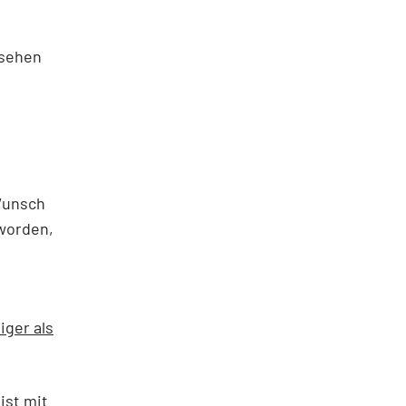
 sehen
Wunsch
worden,
iger als
ist mit