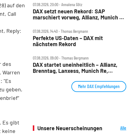
28) auf den
07.08.2026, 20:00 ‧ Annalena Götz
DAX setzt neuen Rekord: SAP
t, Call
marschiert vorweg, Allianz, Munich Re
& Daimler Truck patzen
t, Reply:
07.08.2026, 14:40 ‧ Thomas Bergmann
Perfekte US‑Daten – DAX mit
nächstem Rekord
07.08.2026, 09:00 ‧ Thomas Bergmann
r des
DAX startet uneinheitlich – Allianz,
Brenntag, Lanxess, Munich Re,
n. Warren
Porsche SE, SUSS MicroTec im Check
: "Es
Mehr DAX Empfehlungen
zu geben,
enbrief“
. Es gibt
Unsere Neuerscheinungen
Alle
t keine
Neuerscheinungen