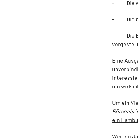
- Die wic
- Die bes
- Die Ein
vorgestel
Eine Ausga
unverbindl
interessi
um wirkli
Um ein Vie
Börsenbri
ein Hambu
Wer ein Ja