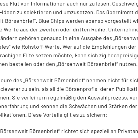
ese Flut von Informationen auch nur zu lesen. Geschwei
e-Ideen zu selektieren und umzusetzen. Das übernimmt d
t Börsenbrief“. Blue Chips werden ebenso vorgestellt w
e Werte aus der zweiten oder dritten Reihe. Unternehm
ländern gehören genauso in eine Ausgabe des „Börsenwe
fes“ wie Rohstoff-Werte. Wer auf die Empfehlungen der
achigen Elite setzen möchte, kann sich zig hochpreisig
nen bestellen oder den „Börsenwelt Börsenbrief“ nutzen.
eure des „Börsenwelt Börsenbrief“ nehmen nicht für sic
cleverer zu sein, als all die Börsenprofis, deren Publikat
en. Sie verfeinern regelmäßig den Auswahlprozess, ve
enerfahrung und kennen die Schwächen und Stärken der 
ikationen. Diese Vorteile gilt es zu sichern:
senwelt Börsenbrief“ richtet sich speziell an Privata