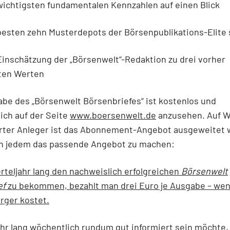
htigsten fundamentalen Kennzahlen auf einen Blick
ten zehn Musterdepots der Börsenpublikations-Elite
schätzung der „Börsenwelt“-Redaktion zu drei vorher
lten Werten
be des „Börsenwelt Börsenbriefes“ ist kostenlos und
ich auf der Seite
www.boersenwelt.de
anzusehen. Auf 
erter Anleger ist das Abonnement-Angebot ausgeweitet 
ch jedem das passende Angebot zu machen:
rteljahr lang den nachweislich erfolgreichen
Börsenwelt
ef
zu bekommen, bezahlt man drei Euro je Ausgabe – wen
rger kostet.
hr lang wöchentlich rundum gut informiert sein möchte, 