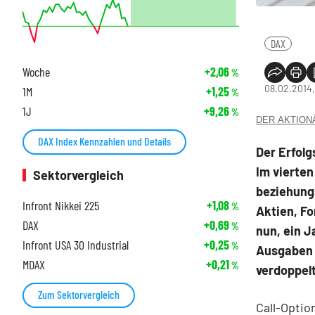
DAX
Woche
+2,06
%
08.02.2014,
1M
+1,25
%
1J
+9,26
%
DER AKTIONÄR
DAX Index Kennzahlen und Details
Der Erfolg
Im vierten
Sektorvergleich
beziehungs
Infront Nikkei 225
+1,08
%
Aktien, Fo
DAX
+0,69
%
nun, ein J
Infront USA 30 Industrial
+0,25
%
Ausgaben 
MDAX
+0,21
%
verdoppel
Zum Sektorvergleich
Call-Optio