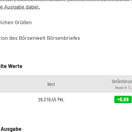
je Ausgabe dabei.
lichen Grüßen
tion des Börsenwelt Börsenbriefes
lte Werte
Veränderu
Wert
Heute in %
26.319,45
Pkt.
+0,69
e Ausgabe