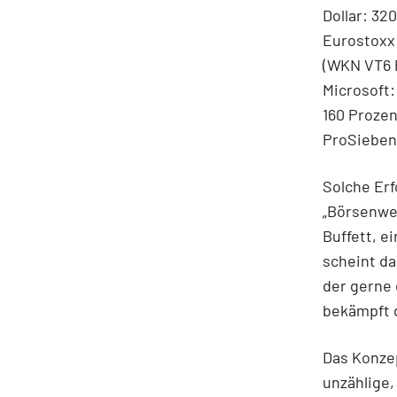
Dollar: 32
Eurostoxx 
(WKN VT6 P
Microsoft:
160 Prozen
ProSiebenS
Solche Erf
„Börsenwel
Buffett, ei
scheint d
der gerne 
bekämpft 
Das Konzep
unzählige,