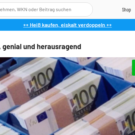
++ Heiß kaufen, eiskalt verdoppeln ++
, genial und herausragend