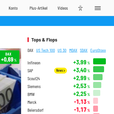
Tops & Flops
DAX
US Tech 100
US 30
MDAX
SDAX
EuroStoxx
DAX
+0,69
%
+3,99
Infineon
%
+3,40
SAP
News
%
+2,99
Scout24
%
+2,53
Siemens
%
+2,25
BMW
%
-1,13
Merck
%
-1,17
Beiersdorf
%