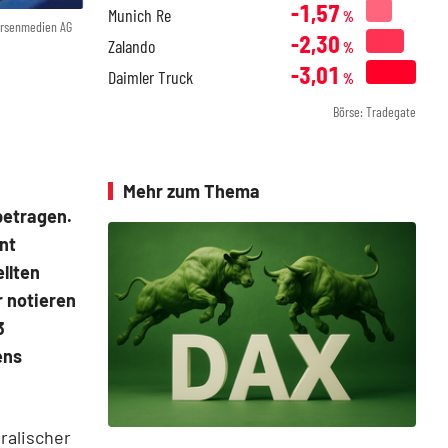
-1,57
Munich Re
%
örsenmedien AG
-2,30
Zalando
%
-3,01
Daimler Truck
%
Börse: Tradegate
Mehr zum Thema
betragen.
ent
llten
r notieren
3
ens
ralischer