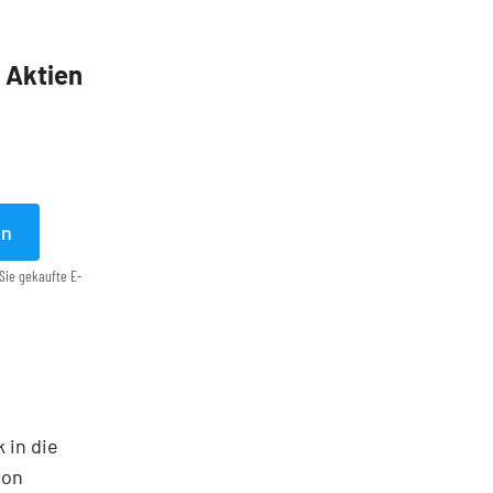
5 Aktien
en
Sie gekaufte E-
 in die
ton