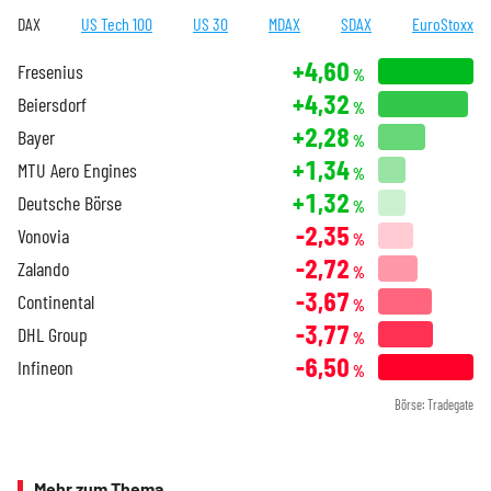
DAX
US Tech 100
US 30
MDAX
SDAX
EuroStoxx
+4,60
Fresenius
%
+4,32
Beiersdorf
%
+2,28
Bayer
%
+1,34
MTU Aero Engines
%
+1,32
Deutsche Börse
%
-2,35
Vonovia
%
-2,72
Zalando
%
-3,67
Continental
%
-3,77
DHL Group
%
-6,50
Infineon
%
Börse: Tradegate
Mehr zum Thema