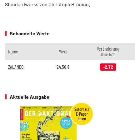
Standardwerks von Christoph Brüning.
Behandelte Werte
Veränderung
Name
Wert
Heute in %
ZALANDO
24,58
€
-2,72
Aktuelle Ausgabe