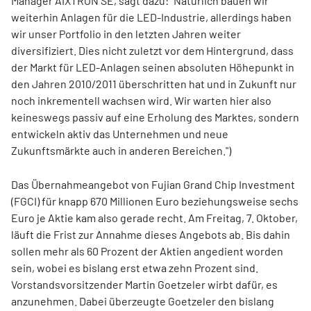
Manager AIXTRON SE, sagt dazu: "Natürlich bauen wir
weiterhin Anlagen für die LED-Industrie, allerdings haben
wir unser Portfolio in den letzten Jahren weiter
diversifiziert. Dies nicht zuletzt vor dem Hintergrund, dass
der Markt für LED-Anlagen seinen absoluten Höhepunkt in
den Jahren 2010/2011 überschritten hat und in Zukunft nur
noch inkrementell wachsen wird. Wir warten hier also
keineswegs passiv auf eine Erholung des Marktes, sondern
entwickeln aktiv das Unternehmen und neue
Zukunftsmärkte auch in anderen Bereichen.")
Das Übernahmeangebot von Fujian Grand Chip Investment
(FGCI) für knapp 670 Millionen Euro beziehungsweise sechs
Euro je Aktie kam also gerade recht. Am Freitag, 7. Oktober,
läuft die Frist zur Annahme dieses Angebots ab. Bis dahin
sollen mehr als 60 Prozent der Aktien angedient worden
sein, wobei es bislang erst etwa zehn Prozent sind.
Vorstandsvorsitzender Martin Goetzeler wirbt dafür, es
anzunehmen. Dabei überzeugte Goetzeler den bislang