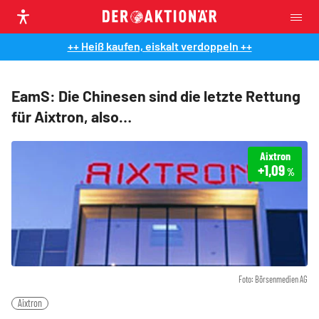
++ Heiß kaufen, eiskalt verdoppeln ++
EamS: Die Chinesen sind die letzte Rettung
für Aixtron, also…
Aixtron
+1,09
%
Foto: Börsenmedien AG
Aixtron