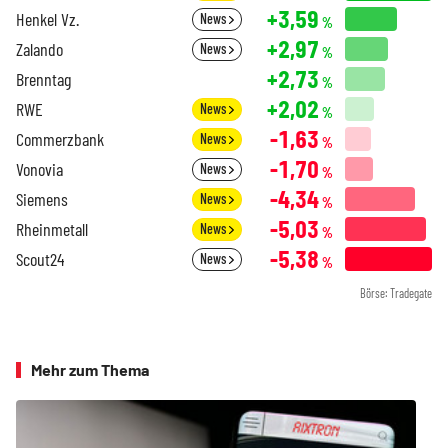
+3,59
Henkel Vz.
News
%
+2,97
Zalando
News
%
+2,73
Brenntag
%
+2,02
RWE
News
%
-1,63
Commerzbank
News
%
-1,70
Vonovia
News
%
-4,34
Siemens
News
%
-5,03
Rheinmetall
News
%
-5,38
Scout24
News
%
Börse: Tradegate
Mehr zum Thema