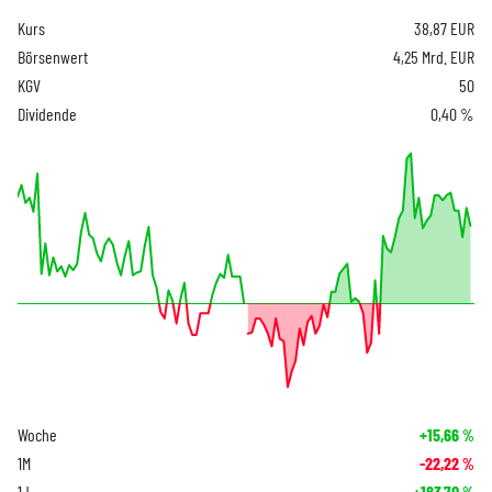
Kurs
38,87
EUR
Börsenwert
4,25 Mrd. EUR
KGV
50
Dividende
0,40 %
Woche
+15,66
%
1M
-22,22
%
1J
+183,70