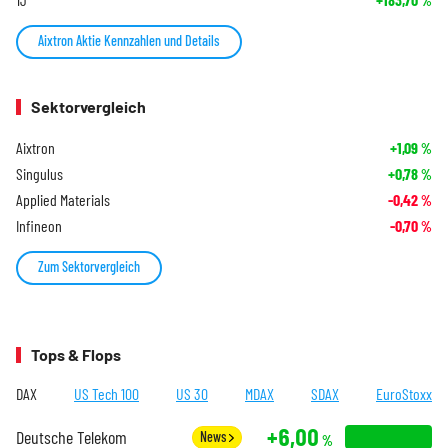
%
Aixtron Aktie Kennzahlen und Details
Sektorvergleich
Aixtron
+1,09
%
Singulus
+0,78
%
Applied Materials
-0,42
%
Infineon
-0,70
%
Zum Sektorvergleich
Tops & Flops
DAX
US Tech 100
US 30
MDAX
SDAX
EuroStoxx
+6,00
Deutsche Telekom
News
%