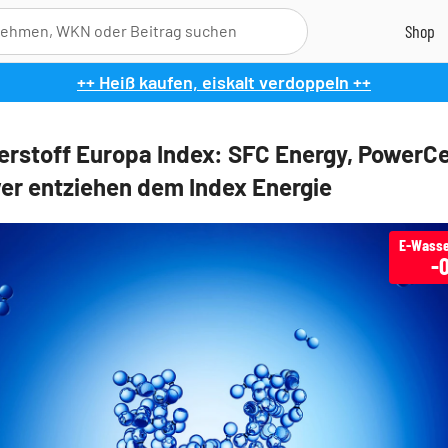
++ Heiß kaufen, eiskalt verdoppeln ++
rstoff Europa Index: SFC Energy, PowerCe
er entziehen dem Index Energie
-0