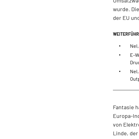
Umsatzwac
wurde. Die
der EU un
Nel,
E-W
Dru
Nel,
Out
Fantasie h
Europa-Ind
von Elektr
Linde, der