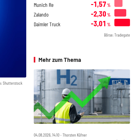
-1,57
Munich Re
%
-2,30
Zalando
%
-3,01
Daimler Truck
%
Börse: Tradegate
Mehr zum Thema
o: Shutterstock
04.08.2026, 14:10 ‧ Thorsten Küfner