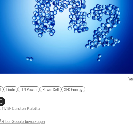
Fot
f
Linde
ITM Power
PowerCell
SFC Energy
 11:18
‧ Carsten Kaletta
 bei Google bevorzugen