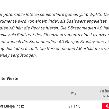
f potenzielle Interessenkonflikte gemäß §34b WpHG: Der
rumente wird von einem Index als Basiswert abgeleitet. 
ien AG hält die Rechte hieran. Die Börsenmedien AG hat
nley als Emittent des Finanzinstruments eine Lizenzve
en, wonach die Börsenmedien AG Morgan Stanley eine Li
 des Index erteilt. Die Börsenmedien AG erhält insowe
anley Vergütungen.
lte Werte
Verän
Wert
Heute
ff Europa Index
71,17
€
-0