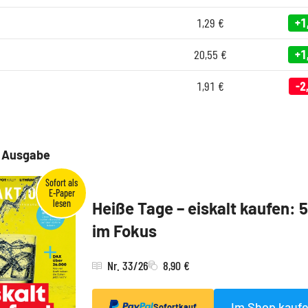
1,29
€
+1
20,55
€
+1
1,91
€
-2
e Ausgabe
Heiße Tage – eiskalt kaufen: 
im Fokus
Nr. 33/26
8,90 €
Im Shop kauf
Sofortkauf