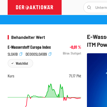
E-Wasse
Behandelter Wert
ITM Pow
E-Wasserstoff Europa Index
-0,01
%
Börse:
Stuttgart
SL0A1B
DE000SL0A1B9
Watchlist
Kurs
71,17
Pkt