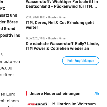
Wasserstoff: Wichtiger Fortschritt in
in
Deutschland – Rückenwind für ITM,
SFC
Linde, Ceres & Co?
msatz und
22.05.2026, 11:05 ‧ Thorsten Küfner
 der Börse
ITM, Ceres, Nel & Co: Erholung geht
weiter
nd Grund
positiv ins
14.04.2026, 10:09 ‧ Thorsten Küfner
Die nächste Wasserstoff‑Rally? Linde,
ITM Power & Co ziehen wieder an
,6
Mehr Empfehlungen
erluste von
84.000
 seitens
Unsere Neuerscheinungen
Alle
nen Euro
Neuerscheinungen
 mit einem
Milliarden im Weltraum