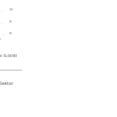
100
95
90
g
: SL0A1B)
-Sektor