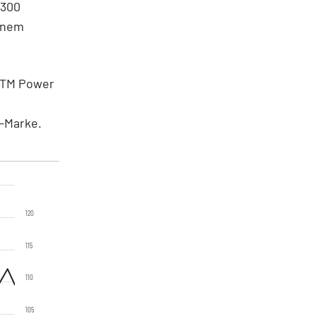
 300
einem
ITM Power
-Marke.
120
115
110
105