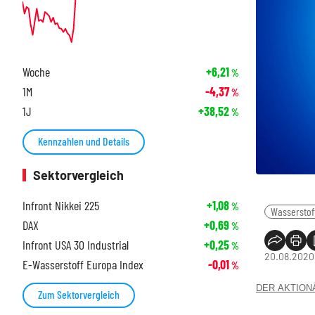
Woche
+6,21
%
1M
-4,37
%
1J
+38,52
%
Kennzahlen und Details
Sektorvergleich
Infront Nikkei 225
+1,08
%
Wasserstof
DAX
+0,69
%
Infront USA 30 Industrial
+0,25
%
20.08.2020,
E-Wasserstoff Europa Index
-0,01
%
DER AKTIONÄR
Zum Sektorvergleich