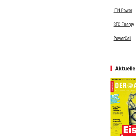
ITM Power
SFC Energy
PowerCell
Aktuell