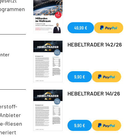
gesetzt
programmen
49,99 €
HEBELTRADER 142/26
unter
9,90 €
HEBELTRADER 141/26
rstoff-
 Anbieter
se-Riesen
9,90 €
neriert