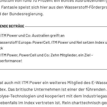
hstum von rund 70 Prozent ein echtes Ausrufezeichen 
 Fantasie speist sich hier aus den Wasserstoff-Förder
d der Bundesregierung.
 ITM Power und Co: Australien greift an
asserstoff Europa: PowerCell, ITM Power und Nel setzen Index 
ck
 ITM Power, PowerCell und Co: Zehn Mitglieder, ein Ziel –
performance!
at auch mit ITM Power ein weiteres Mitglied des E-Wasse
ex. Das britische Unternehmen ist einer der führenden
olyse-Technologien und kooperiert mit dem Industriega
 ebenfalls im Index vertreten ist. Rein charttechnisch ge