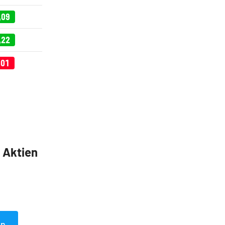
,09
,22
,01
5 Aktien
en