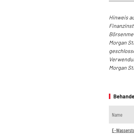
Hinweis au
Finanzinst
Börsenmed
Morgan Sta
geschloss
Verwendung
Morgan St
Behande
Name
E-Wassersto