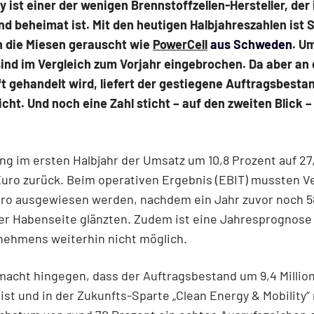
 ist einer der wenigen Brennstoffzellen-Hersteller, der 
d beheimat ist. Mit den heutigen Halbjahreszahlen ist 
n die Miesen gerauscht wie
PowerCell
aus Schweden
. U
ind im Vergleich zum Vorjahr eingebrochen. Da aber an
t gehandelt wird, liefert der gestiegene Auftragsbesta
icht. Und noch eine Zahl sticht – auf den zweiten Blick – 
ng im ersten Halbjahr der Umsatz um 10,8 Prozent auf 27
Euro zurück. Beim operativen Ergebnis (EBIT) mussten V
uro ausgewiesen werden, nachdem ein Jahr zuvor noch 5
er Habenseite glänzten. Zudem ist eine Jahresprognose
nehmens weiterhin nicht möglich.
acht hingegen, dass der Auftragsbestand um 9,4 Millio
ist und in der Zukunfts-Sparte „Clean Energy & Mobility“