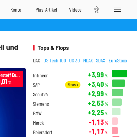
ll und
Tops & Flops
DAX
US Tech 100
US 30
MDAX
SDAX
EuroStoxx
+3,99
E-Wasserstoff Europa Index
Infineon
%
,01
+3,40
%
SAP
News
%
+2,99
Scout24
%
+2,53
Siemens
%
+2,25
BMW
%
-1,13
Merck
%
-1,17
Beiersdorf
%