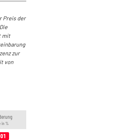
 Preis der
Die
 mit
reinbarung
zenz zur
it von
derung
 in %
,01