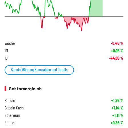
Woche
-0,46
%
1M
+0,05
%
1J
-44,08
%
Bitcoin Währung Kennzahlen und Details
Sektorvergleich
Bitcoin
+1,25
%
Bitcoin Cash
+1,14
%
Ethereum
+1,11
%
Ripple
+0,36
%