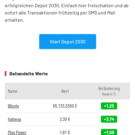
erfolgreichen Depot 2030. Einfach hier freischalten und ab
sofort alle Transaktionen frühzeitig per SMS und Mail
erhalten.
Start Depot 2030
Behandelte Werte
Veränderung
Name
Wert
Heute in %
Bitcoin
65.133,3350
$
+1,25
Valneva
2,30
€
+3,74
Plug Power
1,81
€
+1,00