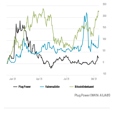
250
200
150
100
50
0
-50
Jan '21
Apr '21
Jul '21
Okt '21
Plug Power
Valneva
Aktie
Bitcoin
Unbekannt
Plug Power
(WKN: A1JA81)