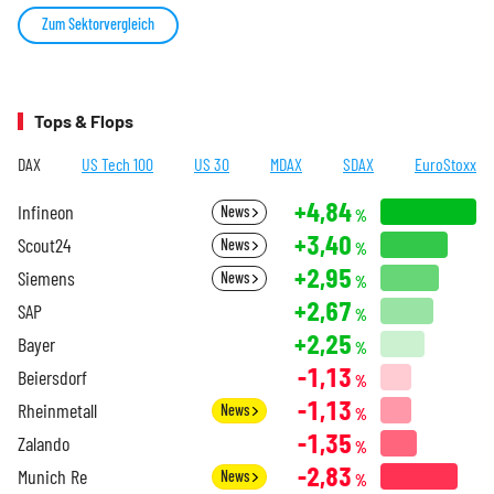
Zum Sektorvergleich
Tops & Flops
DAX
US Tech 100
US 30
MDAX
SDAX
EuroStoxx
+4,84
Infineon
News
%
+3,40
Scout24
News
%
+2,95
Siemens
News
%
+2,67
SAP
%
+2,25
Bayer
%
-1,13
Beiersdorf
%
-1,13
Rheinmetall
News
%
-1,35
Zalando
%
-2,83
Munich Re
News
%