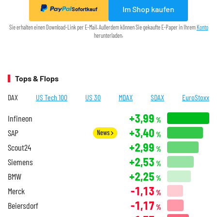
Im Shop kaufen
Sofortkauf
Sie erhalten einen Download-Link per E-Mail. Außerdem können Sie gekaufte E-Paper in Ihrem
Konto
herunterladen.
Tops & Flops
DAX
US Tech 100
US 30
MDAX
SDAX
EuroStoxx
+3,99
Infineon
%
+3,40
SAP
News
%
+2,99
Scout24
%
+2,53
Siemens
%
+2,25
BMW
%
-1,13
Merck
%
-1,17
Beiersdorf
%