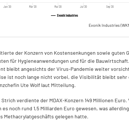
Jan '20
Mär '20
Mai '20
Jul '20
Sep '20
Evonik Industries
Evonik Industries
(WKN
fitierte der Konzern von Kostensenkungen sowie guten 
kten für Hygieneanwendungen und für die Bauwirtschaft
 bleibt angesichts der Virus-Pandemie weiter vorsichti
e ist noch lange nicht vorbei, die Visibilität bleibt sehr 
nzchefin Ute Wolf laut Mitteilung.
Strich verdiente der MDAX-Konzern 149 Millionen Euro.
 es noch rund 1,5 Milliarden Euro gewesen, was allerdin
s Methacrylatgeschäfts gelegen hatte.