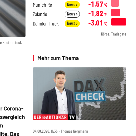
-1,57
Munich Re
News
%
-1,82
Zalando
News
%
-3,01
Daimler Truck
News
%
Börse: Tradegate
o: Shutterstock
Mehr zum Thema
er Corona-
esvergleich
am
04.08.2026, 11:35 ‧ Thomas Bergmann
lte. Das