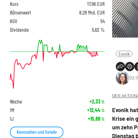
Kurs
17,96
EUR
Börsenwert
8,29 Mrd. EUR
KGV
54
Dividende
5,62 %
Evonik
03.1
DER AKTIONÄR
Woche
+2,33
%
Evonik ha
1M
+12,44
%
Krise ein 
1J
+15,89
%
um zehn P
Kennzahlen und Details
Dienstag b