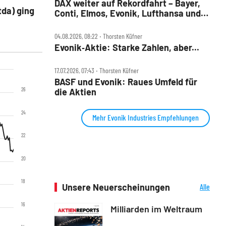
DAX weiter auf Rekordfahrt – Bayer,
tda) ging
Conti, Elmos, Evonik, Lufthansa und
Nordex im Check
04.08.2026, 08:22 ‧ Thorsten Küfner
Evonik‑Aktie: Starke Zahlen, aber...
17.07.2026, 07:43 ‧ Thorsten Küfner
BASF und Evonik: Raues Umfeld für
26
die Aktien
24
Mehr Evonik Industries Empfehlungen
22
20
18
Unsere Neuerscheinungen
Alle
Neuerscheinungen
16
Milliarden im Weltraum