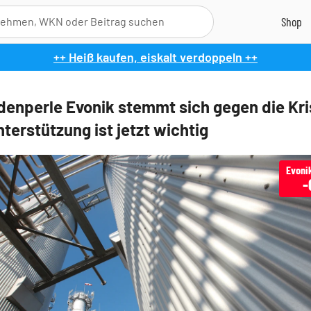
++ Heiß kaufen, eiskalt verdoppeln ++
denperle Evonik stemmt sich gegen die Kri
terstützung ist jetzt wichtig
Evonik
-