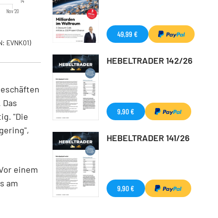
14
Nov '20
49,99 €
: EVNK01)
HEBELTRADER 142/26
Geschäften
. Das
9,90 €
g. "Die
gering",
HEBELTRADER 141/26
 Vor einem
gs am
9,90 €