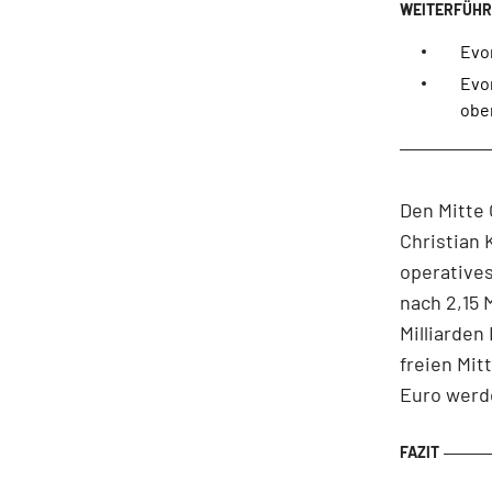
Evon
Evon
obe
Den Mitte 
Christian 
operatives
nach 2,15 
Milliarden
freien Mit
Euro werd