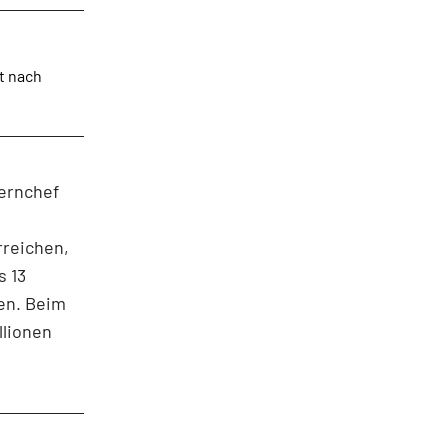
t nach
zernchef
rreichen,
s 13
sen. Beim
llionen