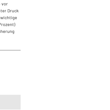
 vor
nter Druck
 wichtige
Prozent)
icherung