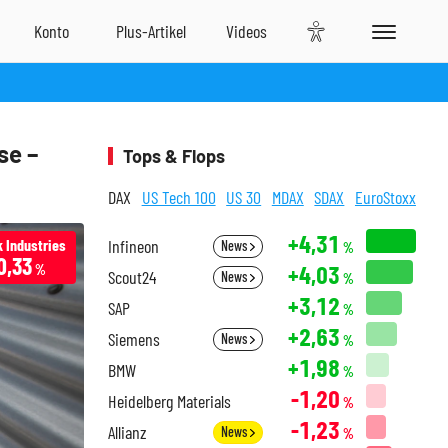
se –
Tops & Flops
DAX
US Tech 100
US 30
MDAX
SDAX
EuroStoxx
+4,31
 Industries
Infineon
News
%
0,33
+4,03
%
Scout24
News
%
+3,12
SAP
%
+2,63
Siemens
News
%
+1,98
BMW
%
-1,20
Heidelberg Materials
%
-1,23
Allianz
News
%