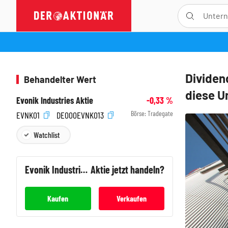
Dividen
Behandelter Wert
diese Un
Evonik Industries Aktie
-0,33
%
Börse:
Tradegate
EVNK01
DE000EVNK013
Watchlist
Evonik Industries
Aktie jetzt handeln?
Kaufen
Verkaufen