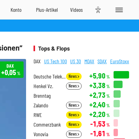
sionen“
Tops & Flops
DAX
US Tech 100
US 30
MDAX
SDAX
EuroStoxx
DAX
+0,05
%
+5,90
Deutsche Telekom
News
%
+3,38
Henkel Vz.
News
%
+2,73
Brenntag
%
+2,40
Zalando
News
%
+2,20
RWE
News
%
-1,53
Commerzbank
News
%
-1,61
Vonovia
News
%