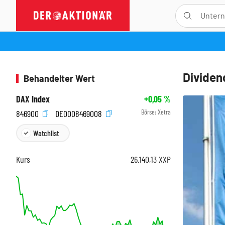
Dividen
Behandelter Wert
DAX Index
+0,05
%
Börse:
Xetra
846900
DE0008469008
Watchlist
Kurs
26.140,13
XXP