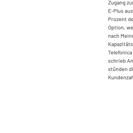
Zugang zu
E-Plus aus
Prozent d
Option, we
nach Meinu
Kapazität
Telefonic
schrieb An
stünden di
Kundenzah