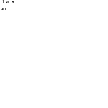
 Trader,
dern