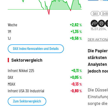
DAX
Drill
Woche
+2,62
%
15.07.2014, 
1M
+1,35
%
1J
+9,56
%
DER AKTIONÄR
DAX Index Kennzahlen und Details
Die Papier
stärksten
Sektorvergleich
Analysten
Infront Nikkei 225
+0,11
jedoch noc
%
DAX
+0,05
%
MDAX
-0,13
%
Die Düssel
Infront USA 30 Industrial
-0,80
%
Einstufung
Zum Sektorvergleich
sorgte die