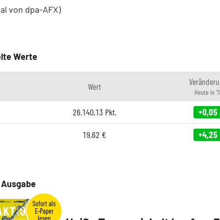
ial von dpa-AFX)
lte Werte
Veränderu
Wert
Heute in 
26.140,13
Pkt.
+0,05
19,62
€
+4,25
e Ausgabe