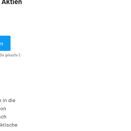
5 Aktien
en
Sie gekaufte E-
 in die
ton
sch
aktische