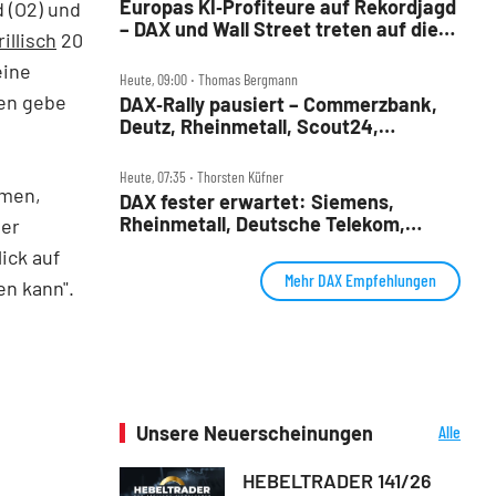
Europas KI‑Profiteure auf Rekordjagd
 (O2) und
– DAX und Wall Street treten auf die
rillisch
20
Bremse
eine
Heute, 09:00 ‧ Thomas Bergmann
ren gebe
DAX‑Rally pausiert – Commerzbank,
Deutz, Rheinmetall, Scout24,
Siemens, SUSS, United Internet im
t
Check
Heute, 07:35 ‧ Thorsten Küfner
mmen,
DAX fester erwartet: Siemens,
Rheinmetall, Deutsche Telekom,
her
Merck und Commerzbank im Fokus
ick auf
Mehr DAX Empfehlungen
n kann".
Unsere Neuerscheinungen
Alle
Neuerscheinungen
HEBELTRADER 141/26