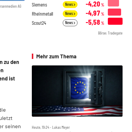
-4,20
Siemens
News
%
örsenmedien AG
-4,97
Rheinmetall
News
%
-5,58
Scout24
News
%
Börse: Tradegate
Mehr zum Thema
en zu den
en
end ist
die
uletzt
er seinen
Heute, 19:24 ‧ Lukas Meyer