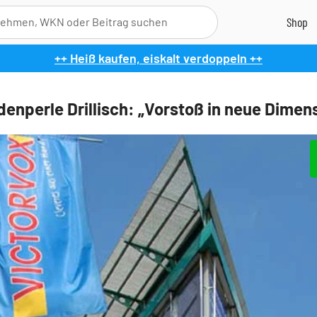
++ Heiß kaufen, eiskalt verdoppeln ++
denperle Drillisch: „Vorstoß in neue Dimen