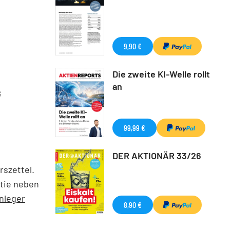
9,90 €
Die zweite KI-Welle rollt
an
G
99,99 €
DER AKTIONÄR 33/26
rszettel.
ktie neben
Anleger
8,90 €