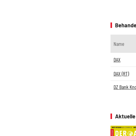
Behande
Name
DAX
DAX (RT)
DZ Bank Kn
Aktuell