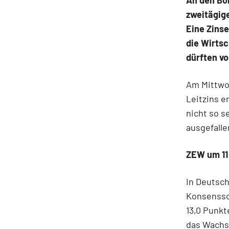
An den Bö
zweitägig
Eine Zinse
die Wirts
dürften vo
Am Mittwo
Leitzins e
nicht so s
ausgefalle
ZEW um 11
In Deutsch
Konsenssc
13,0 Punkt
das Wachs