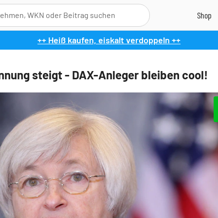
++ Heiß kaufen, eiskalt verdoppeln ++
nnung steigt - DAX-Anleger bleiben cool!