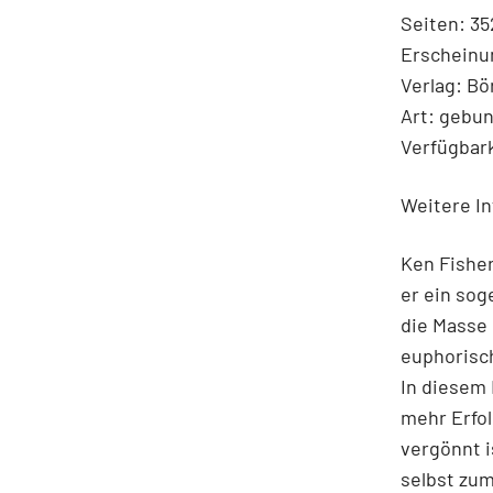
Seiten: 35
Erscheinu
Verlag: B
Art: gebu
Verfügbark
Weitere In
Ken Fisher
er ein sog
die Masse d
euphorisch
In diesem 
mehr Erfol
vergönnt i
selbst zum