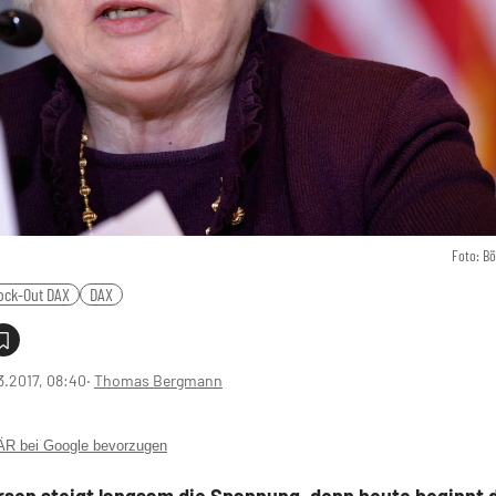
Foto: B
ock-Out DAX
DAX
3.2017, 08:40
‧
Thomas Bergmann
 bei Google bevorzugen