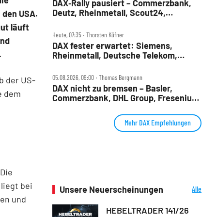
die
DAX‑Rally pausiert – Commerzbank,
Deutz, Rheinmetall, Scout24,
n den USA.
Siemens, SUSS, United Internet im
ut läuft
Check
Heute, 07:35 ‧ Thorsten Küfner
and
DAX fester erwartet: Siemens,
.
Rheinmetall, Deutsche Telekom,
Merck und Commerzbank im Fokus
05.08.2026, 09:00 ‧ Thomas Bergmann
b der US-
DAX nicht zu bremsen – Basler,
te dem
Commerzbank, DHL Group, Fresenius,
Infineon, Vonovia im Check
Mehr DAX Empfehlungen
 Die
iegt bei
Unsere Neuerscheinungen
Alle
Neuerscheinungen
gen und
HEBELTRADER 141/26