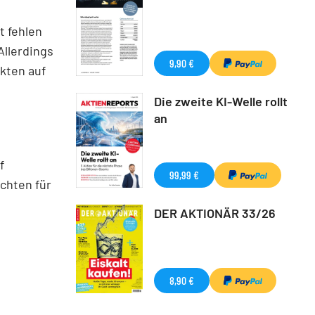
t fehlen
llerdings
9,90 €
kten auf
Die zweite KI-Welle rollt
an
f
99,99 €
ichten für
DER AKTIONÄR 33/26
8,90 €