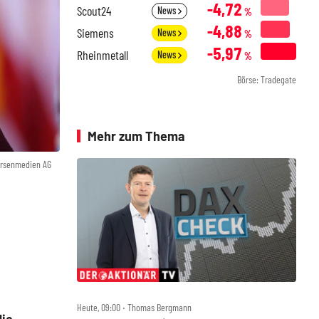
-4,72
Scout24
News
%
-4,88
Siemens
News
%
-5,97
Rheinmetall
News
%
Börse: Tradegate
Mehr zum Thema
örsenmedien AG
Heute, 09:00 ‧ Thomas Bergmann