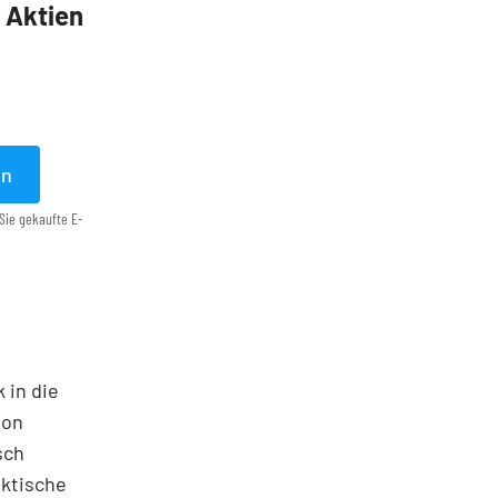
5 Aktien
en
Sie gekaufte E-
 in die
ton
sch
aktische