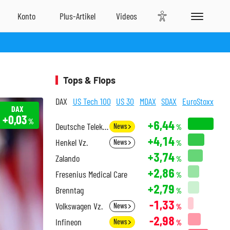
Tops & Flops
DAX
US Tech 100
US 30
MDAX
SDAX
EuroStoxx
DAX
+0,03
%
+6,44
Deutsche Telekom
News
%
+4,14
Henkel Vz.
News
%
+3,74
Zalando
%
+2,86
Fresenius Medical Care
%
+2,79
Brenntag
%
-1,33
Volkswagen Vz.
News
%
-2,98
Infineon
News
%