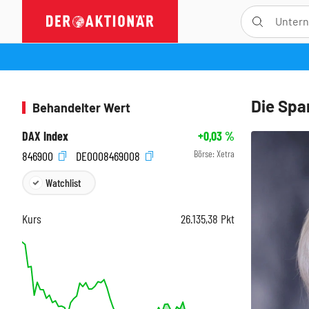
Die Spa
Behandelter Wert
DAX Index
+0,03
%
Börse:
Xetra
846900
DE0008469008
Watchlist
Kurs
26.135,38
Pkt