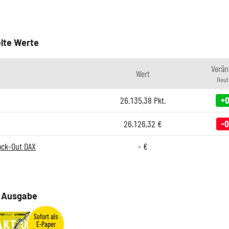
lte Werte
Verän
Wert
Heut
26.135,38
Pkt.
+0
26.126,32
€
-0
ock-Out DAX
-
€
e Ausgabe