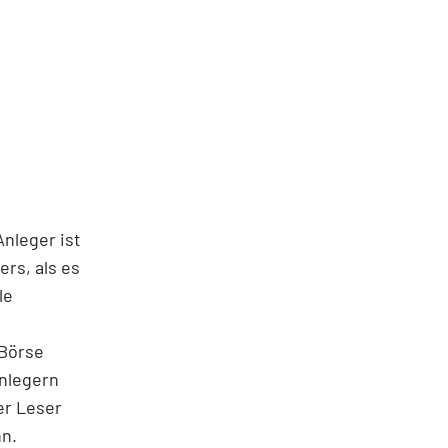
Anleger ist
ers, als es
le
 Börse
Anlegern
er Leser
nn.