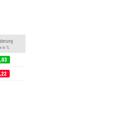
derung
e in %
,03
,22