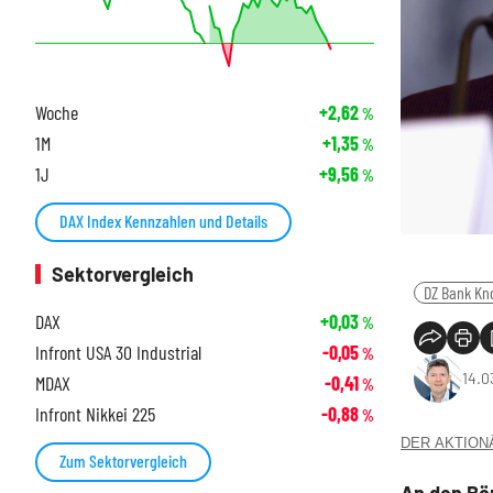
Woche
+2,62
%
1M
+1,35
%
1J
+9,56
%
DAX Index Kennzahlen und Details
Sektorvergleich
DZ Bank Kn
DAX
+0,03
%
Infront USA 30 Industrial
-0,05
%
14.0
MDAX
-0,41
%
Infront Nikkei 225
-0,88
%
DER AKTIONÄR
Zum Sektorvergleich