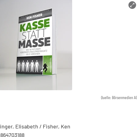
Quelle: Börsenmedien A
linger, Elisabeth / Fisher, Ken
3864703188