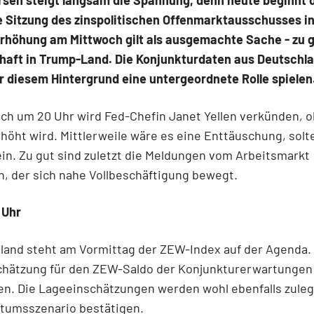
rsen steigt langsam die Spannung, denn heute beginnt 
e Sitzung des zinspolitischen Offenmarktausschusses i
rhöhung am Mittwoch gilt als ausgemachte Sache - zu g
chaft in Trump-Land. Die Konjunkturdaten aus Deutschl
r diesem Hintergrund eine untergeordnete Rolle spielen
ch um 20 Uhr wird Fed-Chefin Janet Yellen verkünden, o
rhöht wird. Mittlerweile wäre es eine Enttäuschung, sol
ein. Zu gut sind zuletzt die Meldungen vom Arbeitsmarkt
n, der sich nahe Vollbeschäftigung bewegt.
 Uhr
land steht am Vormittag der ZEW-Index auf der Agenda.
hätzung für den ZEW-Saldo der Konjunkturerwartungen l
en. Die Lageeinschätzungen werden wohl ebenfalls zule
tumsszenario bestätigen.