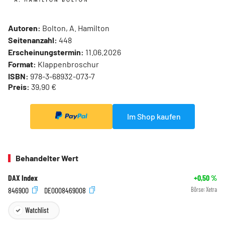
Autoren:
Bolton, A. Hamilton
Seitenanzahl:
448
Erscheinungstermin:
11.06.2026
Format:
Klappenbroschur
ISBN:
978-3-68932-073-7
Preis:
39,90 €
Im Shop kaufen
Behandelter Wert
DAX Index
+0,50
%
846900
DE0008469008
Börse:
Xetra
Watchlist