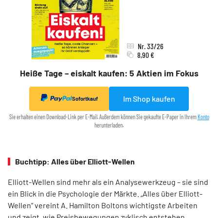
Nr. 33/26
8,90 €
Heiße Tage – eiskalt kaufen: 5 Aktien im Fokus
Im Shop kaufen
Sofortkauf
Sie erhalten einen Download-Link per E-Mail. Außerdem können Sie gekaufte E-Paper in Ihrem
Konto
herunterladen.
Buchtipp: Alles über Elliott-Wellen
Elliott-Wellen sind mehr als ein Analysewerkzeug – sie sind
ein Blick in die Psychologie der Märkte. „Alles über Elliott-
Wellen“ vereint A. Hamilton Boltons wichtigste Arbeiten
und zeigt, wie Preisbewegungen zyklisch entstehen.