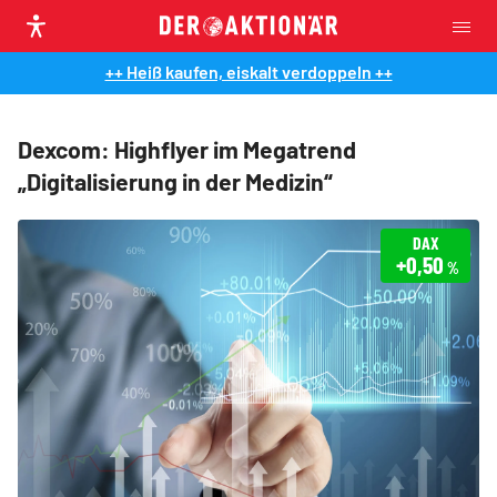
++ Heiß kaufen, eiskalt verdoppeln ++
Dexcom: Highflyer im Megatrend
„Digitalisierung in der Medizin“
DAX
+0,50
%