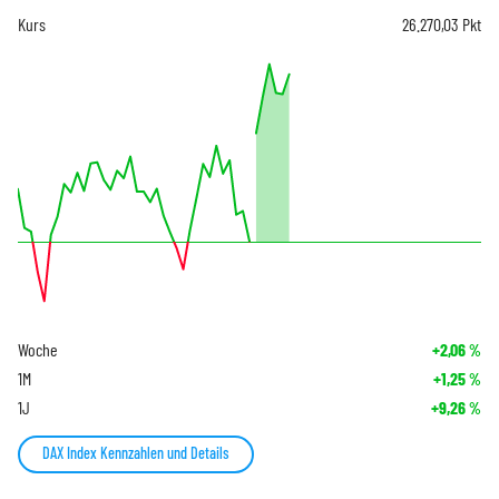
Kurs
26.270,03
Pkt
Woche
+2,06
%
1M
+1,25
%
1J
+9,26
%
DAX Index Kennzahlen und Details