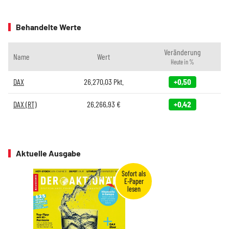
Behandelte Werte
Veränderung
Name
Wert
Heute in %
DAX
26.270,03
Pkt.
+0,50
DAX (RT)
26.266,93
€
+0,42
Aktuelle Ausgabe