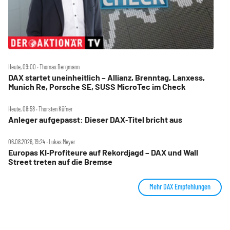
Heute, 09:00 ‧ Thomas Bergmann
DAX startet uneinheitlich – Allianz, Brenntag, Lanxess,
Munich Re, Porsche SE, SUSS MicroTec im Check
Heute, 08:58 ‧ Thorsten Küfner
Anleger aufgepasst: Dieser DAX‑Titel bricht aus
06.08.2026, 19:24 ‧ Lukas Meyer
Europas KI‑Profiteure auf Rekordjagd – DAX und Wall
Street treten auf die Bremse
Mehr DAX Empfehlungen