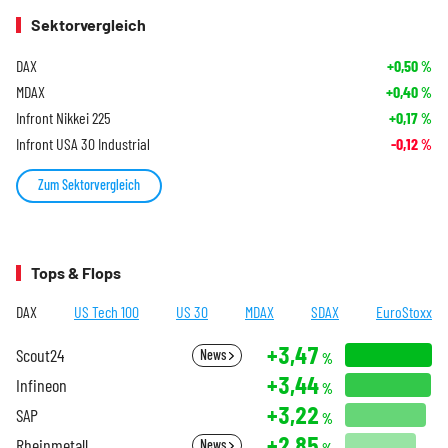
Sektorvergleich
DAX
+0,50
%
MDAX
+0,40
%
Infront Nikkei 225
+0,17
%
Infront USA 30 Industrial
-0,12
%
Zum Sektorvergleich
Tops & Flops
DAX
US Tech 100
US 30
MDAX
SDAX
EuroStoxx
+3,47
Scout24
News
%
+3,44
Infineon
%
+3,22
SAP
%
+2,85
Rheinmetall
News