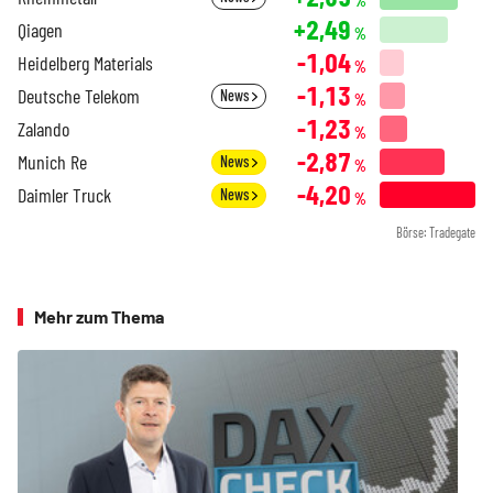
%
+2,49
Qiagen
%
-1,04
Heidelberg Materials
%
-1,13
Deutsche Telekom
News
%
-1,23
Zalando
%
-2,87
Munich Re
News
%
-4,20
Daimler Truck
News
%
Börse: Tradegate
Mehr zum Thema