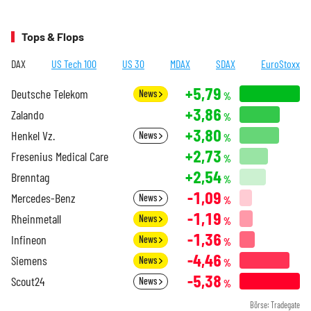
Tops & Flops
DAX
US Tech 100
US 30
MDAX
SDAX
EuroStoxx
+5,79
Deutsche Telekom
News
%
+3,86
Zalando
%
+3,80
Henkel Vz.
News
%
+2,73
Fresenius Medical Care
%
+2,54
Brenntag
%
-1,09
Mercedes-Benz
News
%
-1,19
Rheinmetall
News
%
-1,36
Infineon
News
%
-4,46
Siemens
News
%
-5,38
Scout24
News
%
Börse: Tradegate