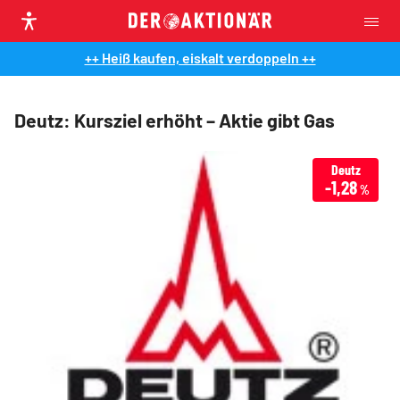
++ Heiß kaufen, eiskalt verdoppeln ++
Deutz: Kursziel erhöht – Aktie gibt Gas
Deutz
-1,28
%