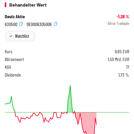
Behandelter Wert
Deutz Aktie
-1,28
%
630500
DE0006305006
Börse:
Tradegate
Watchlist
Kurs
9,65
EUR
Börsenwert
1,50 Mrd. EUR
KGV
17
Dividende
1,73 %