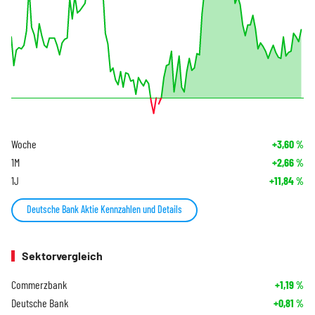
Woche
+3,60
%
1M
+2,66
%
1J
+11,84
%
Deutsche Bank Aktie Kennzahlen und Details
Sektorvergleich
Commerzbank
+1,19
%
Deutsche Bank
+0,81
%