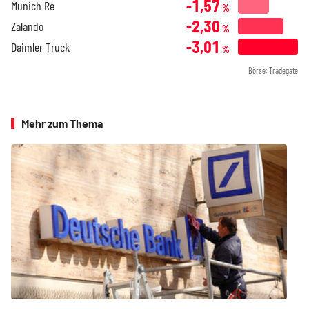
-1,57
Munich Re
%
-2,30
Zalando
%
-3,01
Daimler Truck
%
Börse: Tradegate
Mehr zum Thema