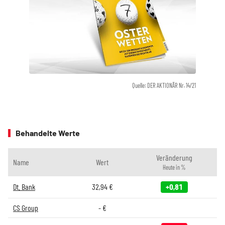
Quelle: DER AKTIONÄR Nr. 14/21
Behandelte Werte
Veränderung
Name
Wert
Heute in %
Dt. Bank
32,94
€
+0,81
CS Group
-
€