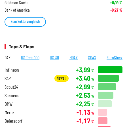
Goldman Sachs
+0,09
%
Bank of America
-0,27
%
Zum Sektorvergleich
Tops & Flops
DAX
US Tech 100
US 30
MDAX
SDAX
EuroStoxx
+3,99
Infineon
%
+3,40
SAP
News
%
+2,99
Scout24
%
+2,53
Siemens
%
+2,25
BMW
%
-1,13
Merck
%
-1,17
Beiersdorf
%