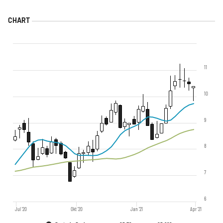
11
10
9
8
7
6
Jul '20
Okt '20
Jan '21
Apr '21