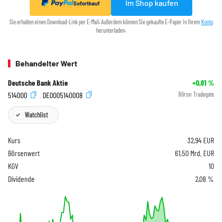
Im Shop kaufen
Sofortkauf
Sie erhalten einen Download-Link per E-Mail. Außerdem können Sie gekaufte E-Paper in Ihrem
Konto
herunterladen.
Behandelter Wert
Deutsche Bank Aktie
+0,81
%
514000
DE0005140008
Börse:
Tradegate
Watchlist
Kurs
32,94
EUR
Börsenwert
61,50 Mrd. EUR
KGV
10
Dividende
2,08 %