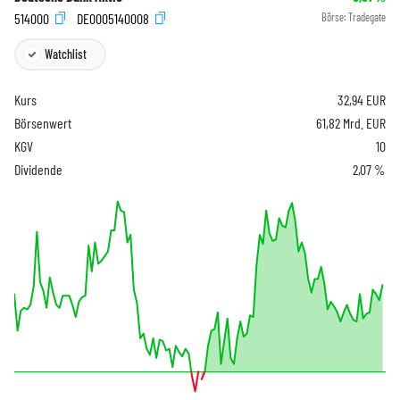
514000
DE0005140008
Börse:
Tradegate
Watchlist
Kurs
32,94
EUR
Börsenwert
61,82 Mrd. EUR
KGV
10
Dividende
2,07 %