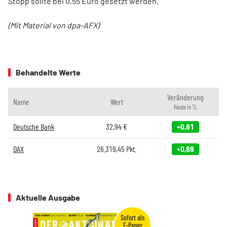
Stopp sollte bei 0,55 Euro gesetzt werden.
(Mit Material von dpa-AFX)
Behandelte Werte
Veränderung
Name
Wert
Heute in %
Deutsche Bank
32,94
€
+0,81
DAX
26.319,45
Pkt.
+0,69
Aktuelle Ausgabe