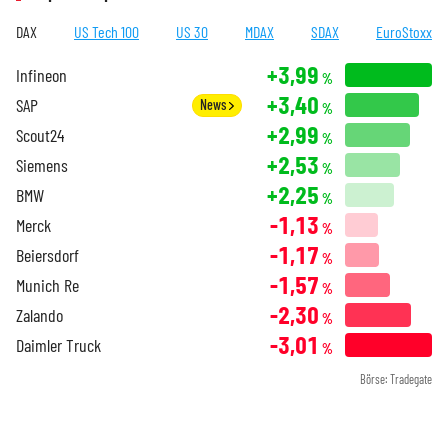
DAX
US Tech 100
US 30
MDAX
SDAX
EuroStoxx
+3,99
Infineon
%
+3,40
SAP
News
%
+2,99
Scout24
%
+2,53
Siemens
%
+2,25
BMW
%
-1,13
Merck
%
-1,17
Beiersdorf
%
-1,57
Munich Re
%
-2,30
Zalando
%
-3,01
Daimler Truck
%
Börse: Tradegate