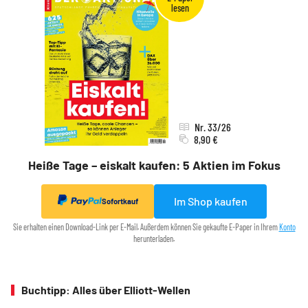
Nr. 33/26
8,90 €
Heiße Tage – eiskalt kaufen: 5 Aktien im Fokus
Im Shop kaufen
Sofortkauf
Sie erhalten einen Download-Link per E-Mail. Außerdem können Sie gekaufte E-Paper in Ihrem
Konto
herunterladen.
Buchtipp: Alles über Elliott-Wellen