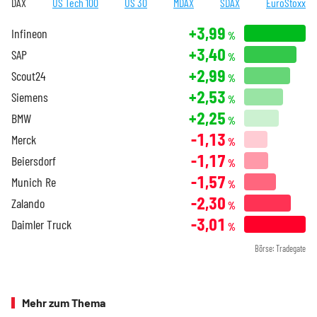
DAX
US Tech 100
US 30
MDAX
SDAX
EuroStoxx
+3,99
Infineon
%
+3,40
SAP
%
+2,99
Scout24
%
+2,53
Siemens
%
+2,25
BMW
%
-1,13
Merck
%
-1,17
Beiersdorf
%
-1,57
Munich Re
%
-2,30
Zalando
%
-3,01
Daimler Truck
%
Börse: Tradegate
Mehr zum Thema