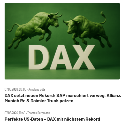
07.08.2026, 20:00 ‧ Annalena Götz
DAX setzt neuen Rekord: SAP marschiert vorweg, Allianz,
Munich Re & Daimler Truck patzen
07.08.2026, 14:40 ‧ Thomas Bergmann
Perfekte US‑Daten – DAX mit nächstem Rekord