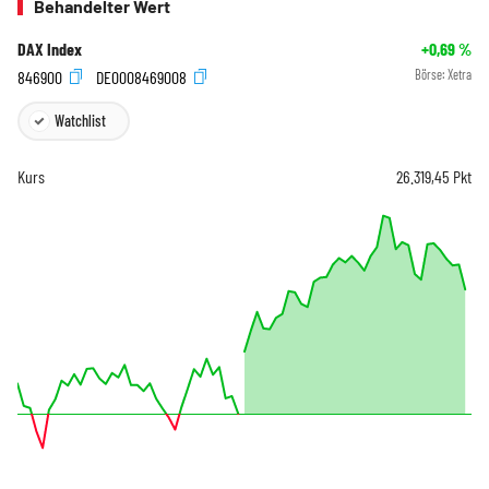
Behandelter Wert
DAX Index
+0,69
%
846900
DE0008469008
Börse:
Xetra
Watchlist
Kurs
26.319,45
Pkt