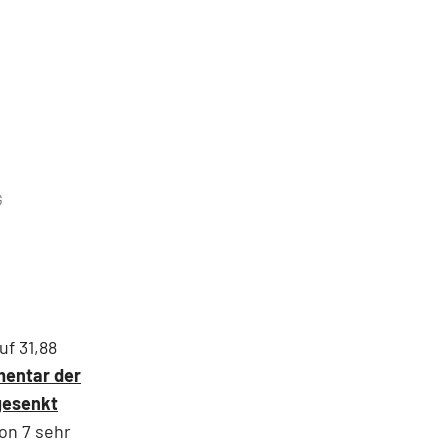
G
f 31,88
mentar der
gesenkt
on 7 sehr