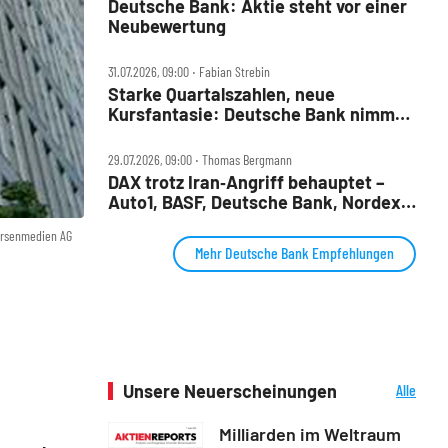
Deutsche Bank: Aktie steht vor einer
Neubewertung
31.07.2026, 09:00 ‧ Fabian Strebin
Starke Quartalszahlen, neue
Kursfantasie: Deutsche Bank nimmt
2028‑Ziele ins Visier
29.07.2026, 09:00 ‧ Thomas Bergmann
DAX trotz Iran‑Angriff behauptet –
Auto1, BASF, Deutsche Bank, Nordex,
Porsche AG und Redcare im Check
örsenmedien AG
Mehr Deutsche Bank Empfehlungen
Unsere Neuerscheinungen
Alle
Neuerscheinungen
Milliarden im Weltraum