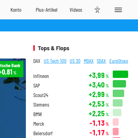
Tops & Flops
DAX
US Tech 100
US 30
MDAX
SDAX
EuroStoxx
tsche Bank
+0,81
%
+3,99
Infineon
%
+3,40
SAP
%
+2,99
Scout24
%
+2,53
Siemens
%
+2,25
BMW
%
-1,13
Merck
%
-1,17
Beiersdorf
%