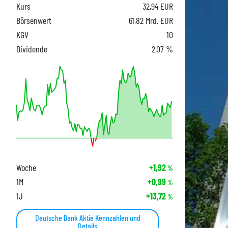
Kurs
32,94
EUR
Börsenwert
61,82 Mrd. EUR
KGV
10
Dividende
2,07 %
Woche
+1,92
%
1M
+0,99
%
1J
+13,72
%
Deutsche Bank Aktie Kennzahlen und
Details