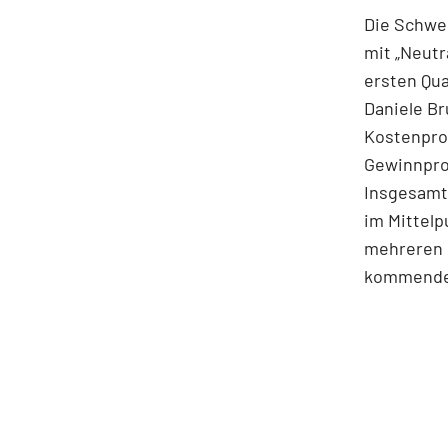
Die Schwei
mit „Neutr
ersten Qua
Daniele Br
Kostenpro
Gewinnprog
Insgesamt 
im Mittelp
mehreren M
kommende