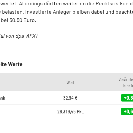
wertet. Allerdings dürften weiterhin die Rechtsrisiken 
 belasten. Investierte Anleger bleiben dabei und beach
bei 30,50 Euro.
ial von dpa-AFX)
lte Werte
Verände
Wert
Heute 
ank
32,94
€
+0,
26.319,45
Pkt.
+0,