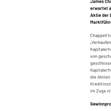
James Chap
erwartet a
Aktie der 
Marktführe
Chappell h
„Verkaufen
Kapitalerh
von geschä
geschlosse
Kapitaler
die Aktien
Kreditinst
im Zuge n
Gewinnpro