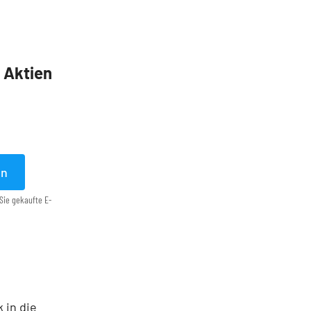
5 Aktien
en
Sie gekaufte E-
 in die