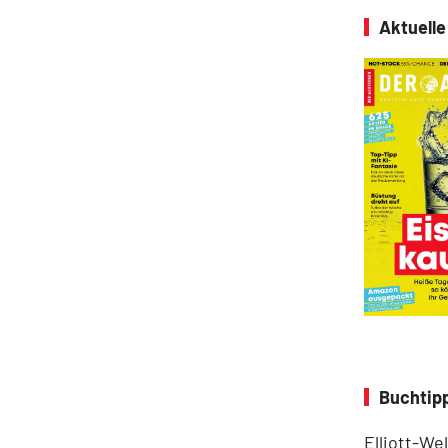
Aktuell
Buchtipp
Elliott-We