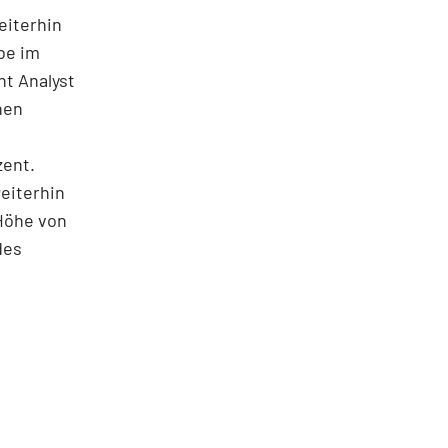
eiterhin
be im
nt Analyst
nen
zent.
eiterhin
 Höhe von
des