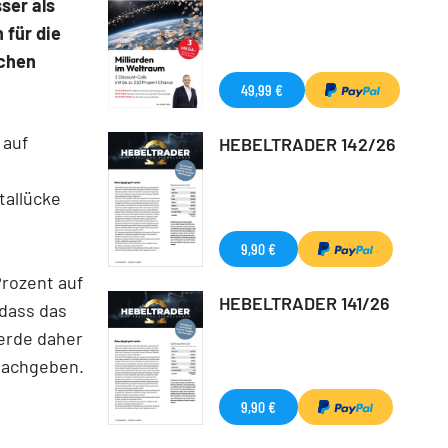
ser als
 für die
schen
49,99 €
 auf
HEBELTRADER 142/26
tallücke
9,90 €
rozent auf
HEBELTRADER 141/26
 dass das
werde daher
nachgeben.
9,90 €