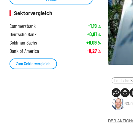
Sektorvergleich
Commerzbank
+1,19
%
Deutsche Bank
+0,81
%
Goldman Sachs
+0,09
%
Bank of America
-0,27
%
Zum Sektorvergleich
Deutsche B
30.0
DER AKTIONÄR