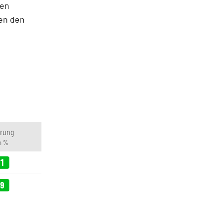
den
ten den
rung
in %
81
69