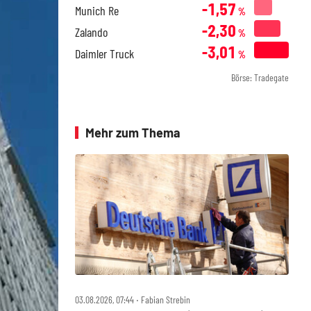
-1,57
Munich Re
%
-2,30
Zalando
%
-3,01
Daimler Truck
%
Börse: Tradegate
Mehr zum Thema
03.08.2026, 07:44 ‧ Fabian Strebin