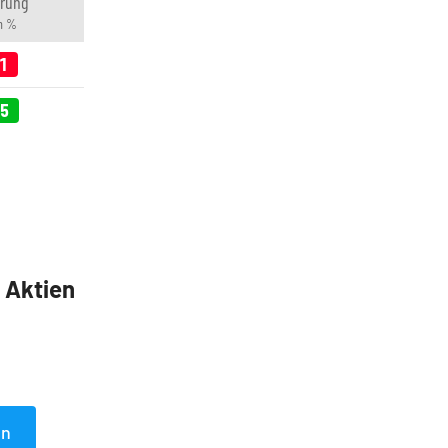
rung
in %
61
05
5 Aktien
en