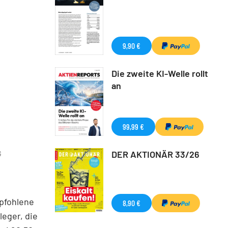
9,90 €
Die zweite KI-Welle rollt
an
99,99 €
DER AKTIONÄR 33/26
G
pfohlene
8,90 €
leger, die