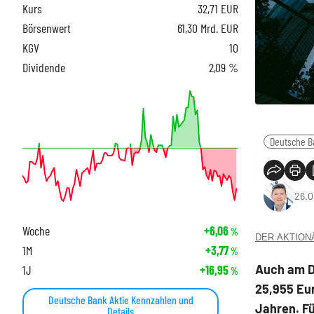
Kurs
32,71
EUR
Börsenwert
61,30 Mrd. EUR
KGV
10
Dividende
2,09 %
Deutsche B
26.0
Woche
+6,06
%
DER AKTIONÄR
1M
+3,77
%
Auch am Do
1J
+16,95
%
25,955 Eur
Deutsche Bank Aktie Kennzahlen und
Jahren. F
Details