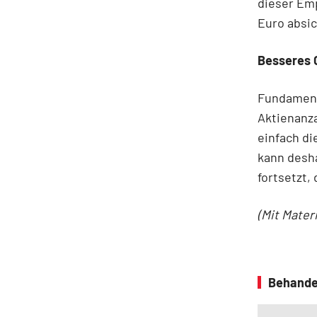
dieser Emp
Euro absic
Besseres 
Fundamenta
Aktienanza
einfach di
kann desh
fortsetzt,
(Mit Mater
Behande