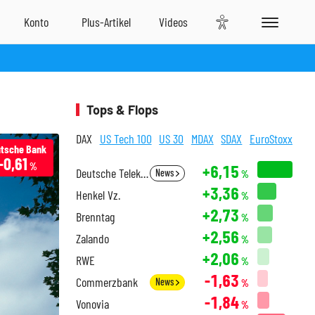
Tops & Flops
DAX
US Tech 100
US 30
MDAX
SDAX
EuroStoxx
tsche Bank
-0,61
%
+6,15
Deutsche Telekom
News
%
+3,36
Henkel Vz.
%
+2,73
Brenntag
%
+2,56
Zalando
%
+2,06
RWE
%
-1,63
Commerzbank
News
%
-1,84
Vonovia
%