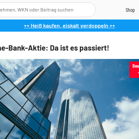
++ Heiß kaufen, eiskalt verdoppeln ++
e-Bank-Aktie: Da ist es passiert!
Deu