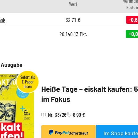
Verände
Wert
Heute 
ank
32,71
€
-0,
26.140,13
Pkt.
+0,
e Ausgabe
Heiße Tage – eiskalt kaufen: 
im Fokus
Nr. 33/26
8,90 €
Im Shop kauf
Sofortkauf