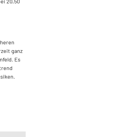
bei 20,50
öheren
rzeit ganz
mfeld. Es
trend
siken.