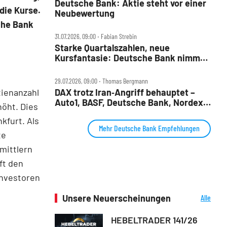
Deutsche Bank: Aktie steht vor einer
die Kurse.
Neubewertung
che Bank
31.07.2026, 09:00 ‧ Fabian Strebin
Starke Quartalszahlen, neue
Kursfantasie: Deutsche Bank nimmt
2028‑Ziele ins Visier
29.07.2026, 09:00 ‧ Thomas Bergmann
DAX trotz Iran‑Angriff behauptet –
tienanzahl
Auto1, BASF, Deutsche Bank, Nordex,
höht. Dies
Porsche AG und Redcare im Check
kfurt. Als
Mehr Deutsche Bank Empfehlungen
te
rmittlern
ft den
Investoren
Unsere Neuerscheinungen
Alle
Neuerscheinungen
HEBELTRADER 141/26