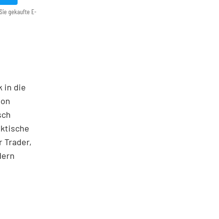
Sie gekaufte E-
 in die
ton
sch
aktische
 Trader,
dern