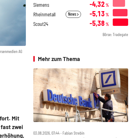
-4,32
Siemens
%
-5,13
Rheinmetall
News
%
-5,38
Scout24
%
Börse: Tradegate
örsenmedien AG
Mehr zum Thema
ort. Mit
 fast zwei
03.08.2026, 07:44 ‧ Fabian Strebin
lerhöhung,