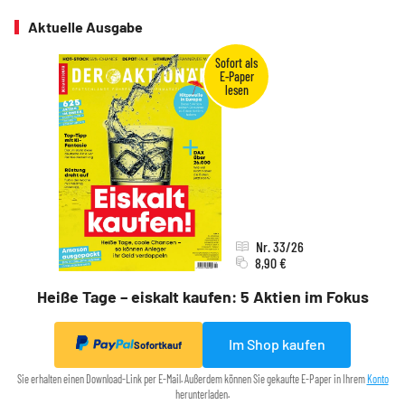
Aktuelle Ausgabe
Nr. 33/26
8,90 €
Heiße Tage – eiskalt kaufen: 5 Aktien im Fokus
Im Shop kaufen
Sofortkauf
Sie erhalten einen Download-Link per E-Mail. Außerdem können Sie gekaufte E-Paper in Ihrem
Konto
herunterladen.