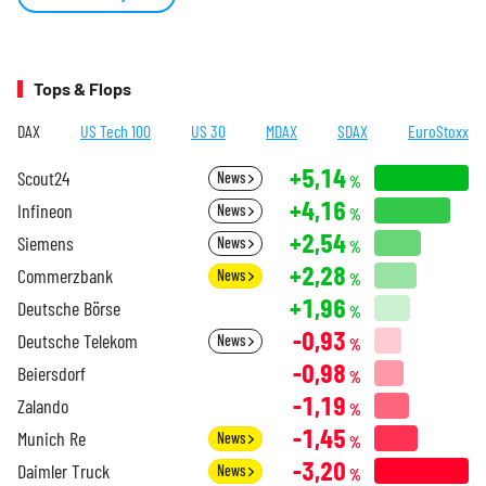
Tops & Flops
DAX
US Tech 100
US 30
MDAX
SDAX
EuroStoxx
+5,14
Scout24
News
%
+4,16
Infineon
News
%
+2,54
Siemens
News
%
+2,28
Commerzbank
News
%
+1,96
Deutsche Börse
%
-0,93
Deutsche Telekom
News
%
-0,98
Beiersdorf
%
-1,19
Zalando
%
-1,45
Munich Re
News
%
-3,20
Daimler Truck
News
%