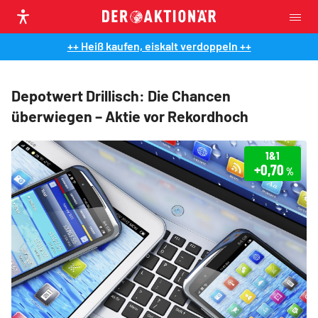
++ Heiß kaufen, eiskalt verdoppeln ++
Depotwert Drillisch: Die Chancen
überwiegen – Aktie vor Rekordhoch
1&1
+0,70
%