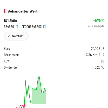
Behandelter Wert
1&1 Aktie
+0,70
%
554550
DE0005545503
Börse:
Tradegate
Watchlist
Kurs
20,00
EUR
Börsenwert
3,36 Mrd. EUR
KGV
25
Dividende
0,26 %