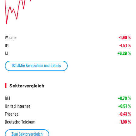
Woche
-1,90
%
1M
-1,51
%
1J
+6,29
%
1&1 Aktie Kennzahlen und Details
Sektorvergleich
1&1
+0,70
%
United Internet
+0,51
%
Freenet
-0,41
%
Deutsche Telekom
-1,00
%
Zum Sektorvergleich