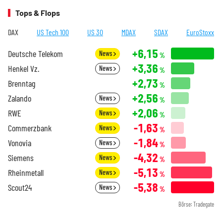
Tops & Flops
DAX
US Tech 100
US 30
MDAX
SDAX
EuroStoxx
+6,15
Deutsche Telekom
News
%
+3,36
Henkel Vz.
News
%
+2,73
Brenntag
%
+2,56
Zalando
News
%
+2,06
RWE
News
%
-1,63
Commerzbank
News
%
-1,84
Vonovia
News
%
-4,32
Siemens
News
%
-5,13
Rheinmetall
News
%
-5,38
Scout24
News
%
Börse: Tradegate