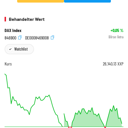
Behandelter Wert
DAX Index
+0,05
%
846900
DE0008469008
Börse:
Xetra
Watchlist
Kurs
26.140,13
XXP