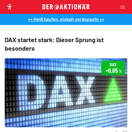
++ Heiß kaufen, eiskalt verdoppeln ++
DAX startet stark: Dieser Sprung ist
besonders
DAX
+0,05
%