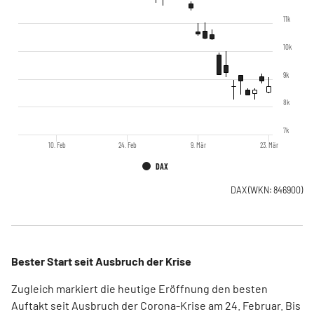
11k
10k
9k
8k
7k
10. Feb
24. Feb
9. Mär
23. Mär
DAX
DAX
(WKN: 846900)
Bester Start seit Ausbruch der Krise
Zugleich markiert die heutige Eröffnung den besten
Auftakt seit Ausbruch der Corona-Krise am 24. Februar. Bis