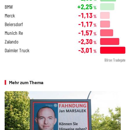
+2,25
BMW
%
-1,13
Merck
%
-1,17
Beiersdorf
%
-1,57
Munich Re
%
-2,30
Zalando
%
-3,01
Daimler Truck
%
Börse: Tradegate
Mehr zum Thema