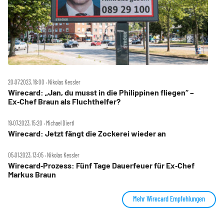
20.07.2023, 16:00 ‧ Nikolas Kessler
Wirecard: „Jan, du musst in die Philippinen fliegen“ –
Ex‑Chef Braun als Fluchthelfer?
19.07.2023, 15:20 ‧ Michael Diertl
Wirecard: Jetzt fängt die Zockerei wieder an
05.01.2023, 13:05 ‧ Nikolas Kessler
Wirecard‑Prozess: Fünf Tage Dauerfeuer für Ex‑Chef
Markus Braun
Mehr Wirecard Empfehlungen