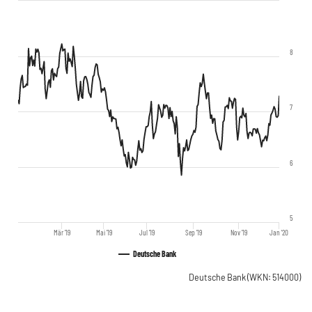
8
7
6
5
Mär '19
Mai '19
Jul '19
Sep '19
Nov '19
Jan '20
Deutsche Bank
Deutsche Bank
(WKN: 514000)