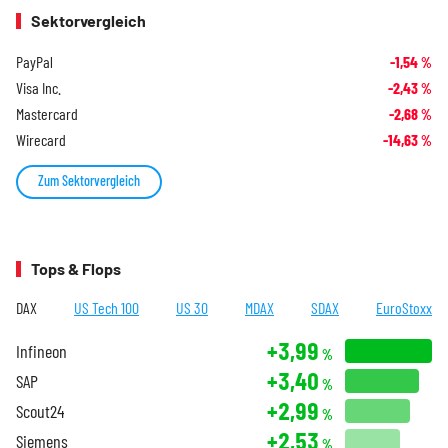
Sektorvergleich
PayPal
-1,54
%
Visa Inc.
-2,43
%
Mastercard
-2,68
%
Wirecard
-14,63
%
Zum Sektorvergleich
Tops & Flops
DAX
US Tech 100
US 30
MDAX
SDAX
EuroStoxx
+3,99
Infineon
%
+3,40
SAP
%
+2,99
Scout24
%
+2,53
Siemens
%