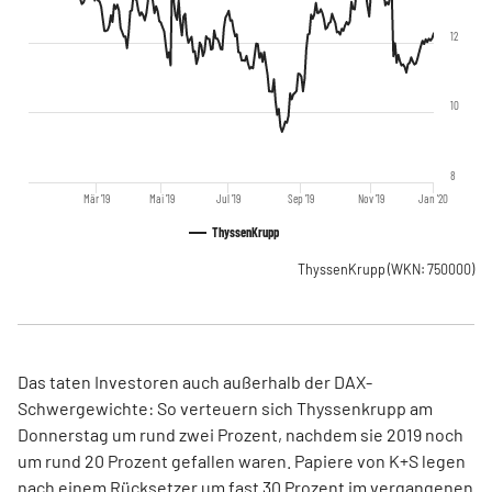
12
10
8
Mär '19
Mai '19
Jul '19
Sep '19
Nov '19
Jan '20
ThyssenKrupp
ThyssenKrupp
(WKN: 750000)
Das taten Investoren auch außerhalb der DAX-
Schwergewichte: So verteuern sich Thyssenkrupp am
Donnerstag um rund zwei Prozent, nachdem sie 2019 noch
um rund 20 Prozent gefallen waren. Papiere von K+S legen
nach einem Rücksetzer um fast 30 Prozent im vergangenen