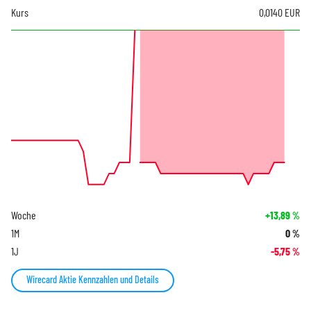
Kurs
0,0140
EUR
Woche
+13,89
%
1M
0
%
1J
-5,75
%
Wirecard Aktie Kennzahlen und Details