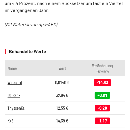
um 4,4 Prozent, nach einem Rücksetzer um fast ein Viertel
im vergangenen Jahr.
(Mit Material von dpa-AFX)
Behandelte Werte
Veränderung
Name
Wert
Heute in %
Wirecard
0,0140
€
-14,63
Dt. Bank
32,94
€
+0,81
ThyssenKr.
12,55
€
-0,28
K+S
14,39
€
-1,17