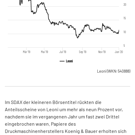
20
15
10
5
Mär '19
Mai '19
Jul '19
Sep '19
Nov '19
Jan '20
Leoni
Leoni
(WKN: 540888)
Im SDAX der kleineren Börsentitel rückten die
Anteilsscheine von Leoni um mehr als neun Prozent vor,
nachdem sie im vergangenen Jahr um fast zwei Drittel
eingebrochen waren. Papiere des
Druckmaschinenherstellers Koenig & Bauer erholten sich