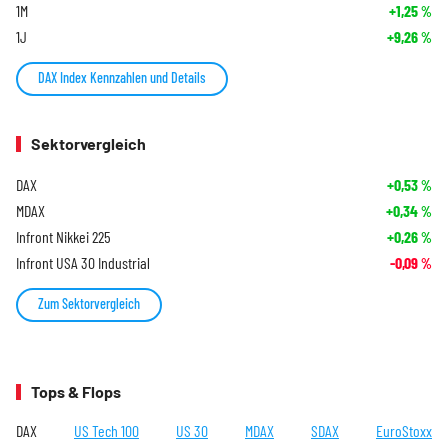
1M
+1,25
%
1J
+9,26
%
DAX Index Kennzahlen und Details
Sektorvergleich
DAX
+0,53
%
MDAX
+0,34
%
Infront Nikkei 225
+0,26
%
Infront USA 30 Industrial
-0,09
%
Zum Sektorvergleich
Tops & Flops
DAX
US Tech 100
US 30
MDAX
SDAX
EuroStoxx