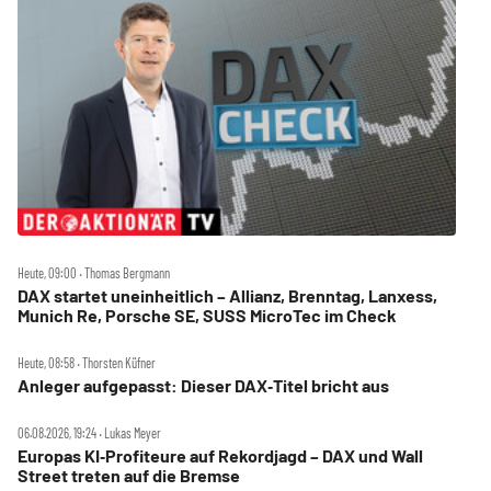
Heute, 09:00 ‧ Thomas Bergmann
DAX startet uneinheitlich – Allianz, Brenntag, Lanxess,
Munich Re, Porsche SE, SUSS MicroTec im Check
Heute, 08:58 ‧ Thorsten Küfner
Anleger aufgepasst: Dieser DAX‑Titel bricht aus
06.08.2026, 19:24 ‧ Lukas Meyer
Europas KI‑Profiteure auf Rekordjagd – DAX und Wall
Street treten auf die Bremse