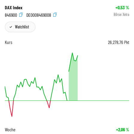
DAX Index
+0,53
%
846900
DE0008469008
Börse:
Xetra
Watchlist
Kurs
26.278,76
Pkt
Woche
+2,06
%