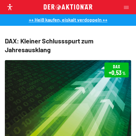
++ Heiß kaufen, eiskalt verdoppeln ++
DAX: Kleiner Schlussspurt zum
Jahresausklang
DAX
+0,53
%