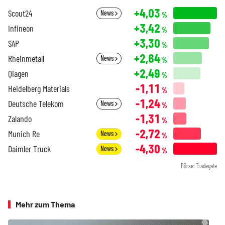
+4,03
Scout24
News
%
+3,42
Infineon
%
+3,30
SAP
%
+2,64
Rheinmetall
News
%
+2,49
Qiagen
%
-1,11
Heidelberg Materials
%
-1,24
Deutsche Telekom
News
%
-1,31
Zalando
%
-2,72
Munich Re
News
%
-4,30
Daimler Truck
News
%
Börse: Tradegate
Mehr zum Thema