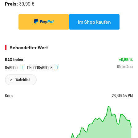
Preis:
39,90 €
Im Shop kaufen
Behandelter Wert
DAX Index
+0,69
%
846900
DE0008469008
Börse:
Xetra
Watchlist
Kurs
26.319,45
Pkt