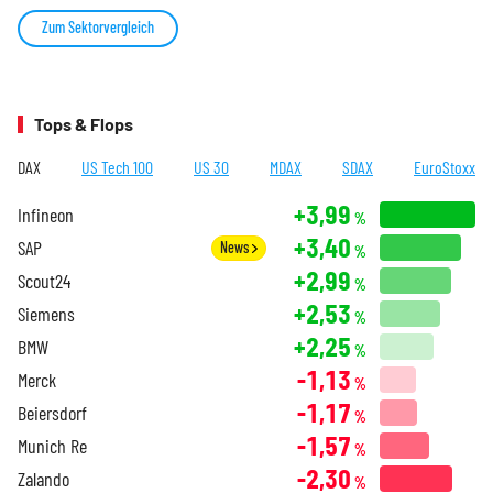
Zum Sektorvergleich
Tops & Flops
DAX
US Tech 100
US 30
MDAX
SDAX
EuroStoxx
+3,99
Infineon
%
+3,40
SAP
News
%
+2,99
Scout24
%
+2,53
Siemens
%
+2,25
BMW
%
-1,13
Merck
%
-1,17
Beiersdorf
%
-1,57
Munich Re
%
-2,30
Zalando
%