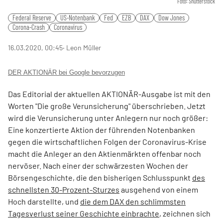
Foto: Shutterstock
Federal Reserve
US-Notenbank
Fed
EZB
DAX
Dow Jones
Corona-Crash
Coronavirus
16.03.2020, 00:45
‧ Leon Müller
DER AKTIONÄR bei Google bevorzugen
Das Editorial der aktuellen AKTIONÄR-Ausgabe ist mit den
Worten "Die große Verunsicherung" überschrieben. Jetzt
wird die Verunsicherung unter Anlegern nur noch größer:
Eine konzertierte Aktion der führenden Notenbanken
gegen die wirtschaftlichen Folgen der Coronavirus-Krise
macht die Anleger an den Aktienmärkten offenbar noch
nervöser. Nach einer der schwärzesten Wochen der
Börsengeschichte, die den bisherigen Schlusspunkt
des
schnellsten 30-Prozent-Sturzes
ausgehend von einem
Hoch darstellte, und
die dem DAX den schlimmsten
Tagesverlust seiner Geschichte einbrachte
, zeichnen sich