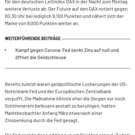
für den deutschen Leitindex DAX in der Nacht zum Montag
weitere Verluste ab. Der Future auf den DAX notiert gegen
00.30 Uhr bei lediglich 9.100 Punkten und nähert sich der
Marke von 9.000 Punkten weiter an.
Kampf gegen Corona: Fed senkt Zins auf null und
öffnet die Geldschleuse
Bereits zuletzt waren geldpolitische Lockerungen der US-
Notenbank Fed und der Europäischen Zentralbank
verpufft. Die Maßnahme könnte eher die Sorgen vor noch
Schlimmerem befeuern anstatt zu beruhigen, hatten
Marktbeobachter Anfang März etwa nach einer
Zinssenkung durch die Fed gesagt.
Die Fed senkte den Leitzins nun am Sonntag erneut. Zudem