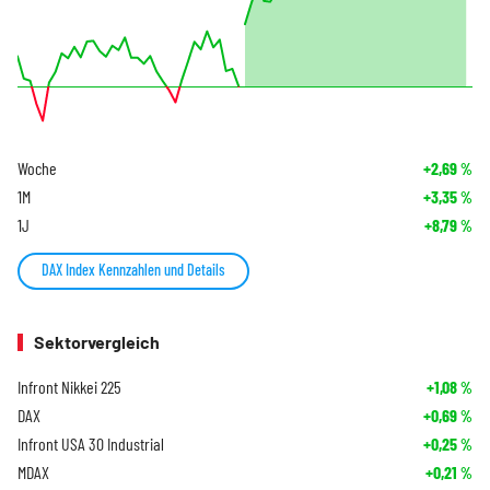
Woche
+2,69
%
1M
+3,35
%
1J
+8,79
%
DAX Index Kennzahlen und Details
Sektorvergleich
Infront Nikkei 225
+1,08
%
DAX
+0,69
%
Infront USA 30 Industrial
+0,25
%
MDAX
+0,21
%