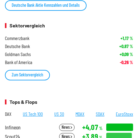
Deutsche Bank Aktie Kennzahlen und Details
Sektorvergleich
Commerzbank
+1,17
%
Deutsche Bank
+0,87
%
Goldman Sachs
+0,09
%
Bank of America
-0,26
%
Zum Sektorvergleich
Tops & Flops
DAX
US Tech 100
US 30
MDAX
SDAX
EuroStoxx
+4,07
Infineon
News
%
+3,89
Scout24
News
%