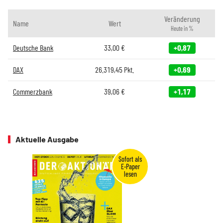
Veränderung
Name
Wert
Heute in %
Deutsche Bank
33,00
€
+0,87
DAX
26.319,45
Pkt.
+0,69
Commerzbank
39,06
€
+1,17
Aktuelle Ausgabe