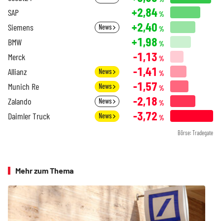
+2,84
SAP
%
+2,40
Siemens
News
%
+1,98
BMW
%
-1,13
Merck
%
-1,41
Allianz
News
%
-1,57
Munich Re
News
%
-2,18
Zalando
News
%
-3,72
Daimler Truck
News
%
Börse: Tradegate
Mehr zum Thema