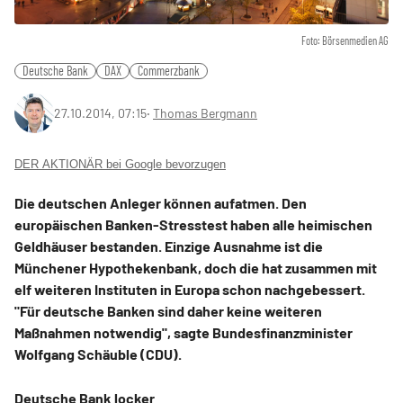
Foto: Börsenmedien AG
Deutsche Bank
DAX
Commerzbank
27.10.2014, 07:15
‧
Thomas Bergmann
DER AKTIONÄR bei Google bevorzugen
Die deutschen Anleger können aufatmen. Den
europäischen Banken-Stresstest haben alle heimischen
Geldhäuser bestanden. Einzige Ausnahme ist die
Münchener Hypothekenbank, doch die hat zusammen mit
elf weiteren Instituten in Europa schon nachgebessert.
"Für deutsche Banken sind daher keine weiteren
Maßnahmen notwendig", sagte Bundesfinanzminister
Wolfgang Schäuble (CDU).
Deutsche Bank locker