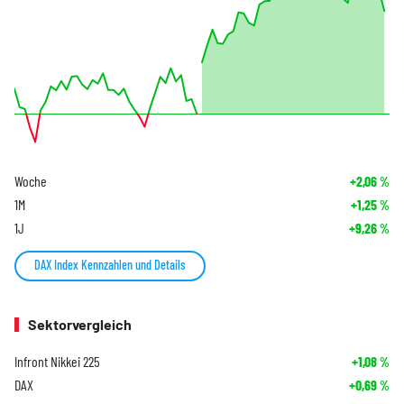
Woche
+2,06
%
1M
+1,25
%
1J
+9,26
%
DAX Index Kennzahlen und Details
Sektorvergleich
Infront Nikkei 225
+1,08
%
DAX
+0,69
%