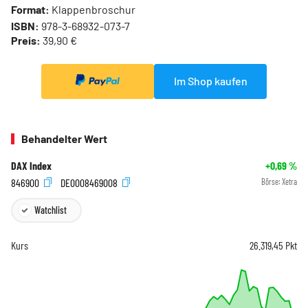
Format:
Klappenbroschur
ISBN:
978-3-68932-073-7
Preis:
39,90 €
Im Shop kaufen
Behandelter Wert
DAX Index
+0,69
%
846900
DE0008469008
Börse:
Xetra
Watchlist
Kurs
26.319,45
Pkt