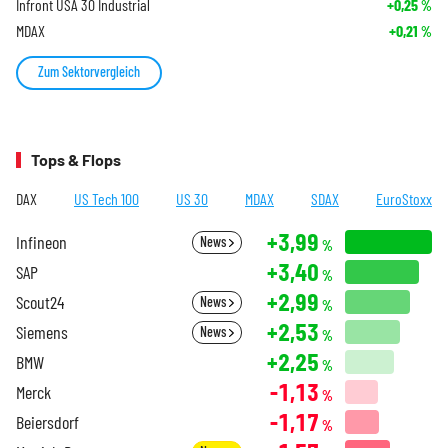
Infront USA 30 Industrial
+0,25
%
MDAX
+0,21
%
Zum Sektorvergleich
Tops & Flops
DAX
US Tech 100
US 30
MDAX
SDAX
EuroStoxx
+3,99
Infineon
News
%
+3,40
SAP
%
+2,99
Scout24
News
%
+2,53
Siemens
News
%
+2,25
BMW
%
-1,13
Merck
%
-1,17
Beiersdorf
%