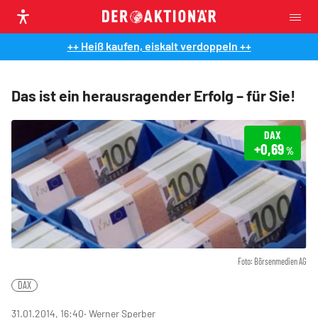
++ Heiß kaufen, eiskalt verdoppeln ++
Das ist ein herausragender Erfolg – für Sie!
DAX
+0,69
%
Foto: Börsenmedien AG
DAX
31.01.2014, 16:40
‧ Werner Sperber