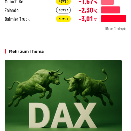
-1,57
Munich Re
News
%
-2,30
Zalando
News
%
-3,01
Daimler Truck
News
%
Börse: Tradegate
Mehr zum Thema