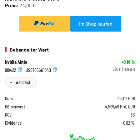
Preis:
24,90 €
Im Shop kaufen
Behandelter Wert
Nvidia Aktie
+0,18
%
918422
US67066G1040
Börse:
Tradegate
Watchlist
Kurs
194,02
EUR
Börsenwert
4.599,49 Mrd. EUR
KGV
33
Dividende
0,02 %