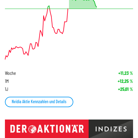
Woche
+11,23
%
1M
+12,25
%
1J
+25,01
%
Nvidia Aktie Kennzahlen und Details