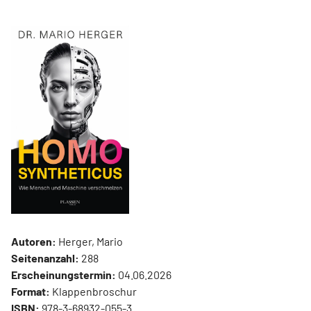
Autoren:
Herger, Mario
Seitenanzahl:
288
Erscheinungstermin:
04.06.2026
Format:
Klappenbroschur
ISBN:
978-3-68932-055-3