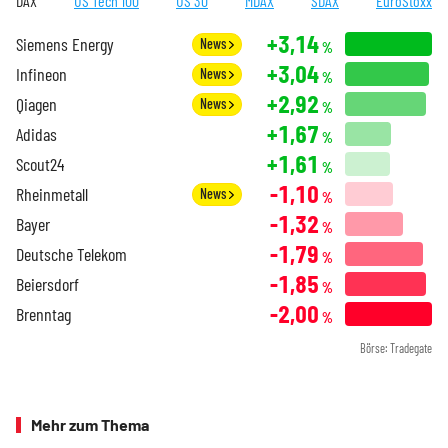
DAX
US Tech 100
US 30
MDAX
SDAX
EuroStoxx
+3,14
Siemens Energy
News
%
+3,04
Infineon
News
%
+2,92
Qiagen
News
%
+1,67
Adidas
%
+1,61
Scout24
%
-1,10
Rheinmetall
News
%
-1,32
Bayer
%
-1,79
Deutsche Telekom
%
-1,85
Beiersdorf
%
-2,00
Brenntag
%
Börse: Tradegate
Mehr zum Thema