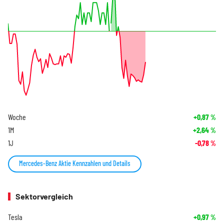
Woche
+0,87
%
1M
+2,64
%
1J
-0,78
%
Mercedes-Benz Aktie Kennzahlen und Details
Sektorvergleich
Tesla
+0,97
%