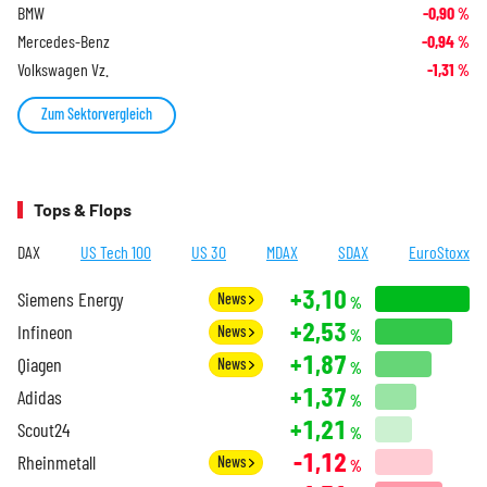
BMW
-0,90
%
Mercedes-Benz
-0,94
%
Volkswagen Vz.
-1,31
%
Zum Sektorvergleich
Tops & Flops
DAX
US Tech 100
US 30
MDAX
SDAX
EuroStoxx
+3,10
Siemens Energy
News
%
+2,53
Infineon
News
%
+1,87
Qiagen
News
%
+1,37
Adidas
%
+1,21
Scout24
%
-1,12
Rheinmetall
News
%