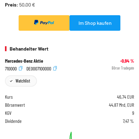
Preis:
50,00 €
Im Shop kaufen
Behandelter Wert
Mercedes-Benz Aktie
-0,94
%
710000
DE0007100000
Börse:
Tradegate
Watchlist
Kurs
46,74
EUR
Börsenwert
44,87 Mrd. EUR
KGV
9
Dividende
7,47 %