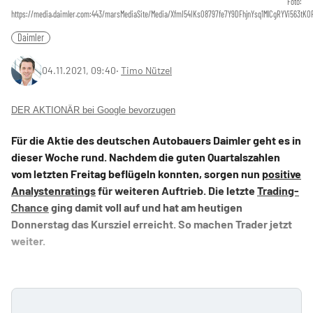
Foto:
https://media.daimler.com:443/marsMediaSite/Media/XfmI54IKs08797fe7Y9DFhjnYsq1MlCgRYVi563t
Daimler
04.11.2021, 09:40
‧
Timo Nützel
DER AKTIONÄR bei Google bevorzugen
Für die Aktie des deutschen Autobauers Daimler geht es in
dieser Woche rund. Nachdem die guten Quartalszahlen
vom letzten Freitag beflügeln konnten, sorgen nun
positive
Analystenratings
für weiteren Auftrieb. Die letzte
Trading-
Chance
ging damit voll auf und hat am heutigen
Donnerstag das Kursziel erreicht. So machen Trader jetzt
weiter.