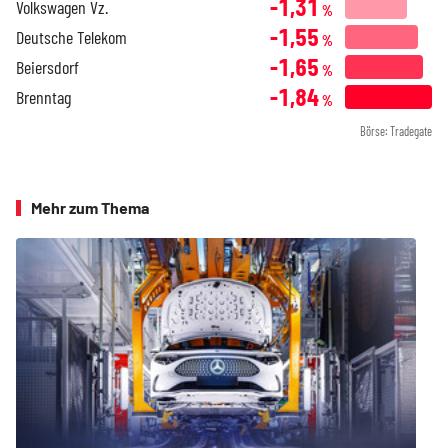
-1,31
Volkswagen Vz.
%
-1,55
Deutsche Telekom
%
-1,65
Beiersdorf
%
-1,84
Brenntag
%
Börse: Tradegate
Mehr zum Thema