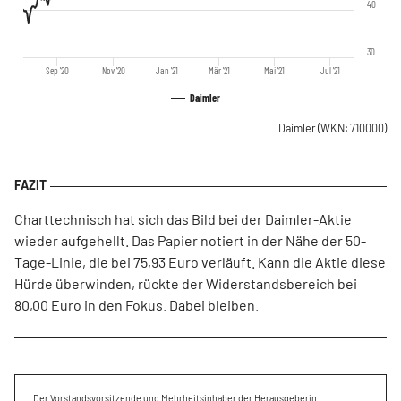
40
30
Sep '20
Nov '20
Jan '21
Mär '21
Mai '21
Jul '21
Daimler
Daimler
(WKN: 710000)
Charttechnisch hat sich das Bild bei der Daimler-Aktie
wieder aufgehellt. Das Papier notiert in der Nähe der 50-
Tage-Linie, die bei 75,93 Euro verläuft. Kann die Aktie diese
Hürde überwinden, rückte der Widerstandsbereich bei
80,00 Euro in den Fokus. Dabei bleiben.
Der Vorstandsvorsitzende und Mehrheitsinhaber der Herausgeberin