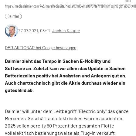
Foto:
https://media.daimler.com:443/marsMediaSite/Media/XfmI54IKs08797fe7Y9DFhjnYsq1MlCgRYVi563t
Daimler
27.07.2021, 08:41
‧
Jochen Kauper
DER AKTIONÄR bei Google bevorzugen
Daimler zieht das Tempo in Sachen E-Mobility und
Software an. Zuletzt kam vor allem das Update in Sachen
Batteriezellen positiv bei Analysten und Anlegern gut an.
Auch charttechnisch gibt die Aktie durchaus wieder ein
gutes Bild ab.
Daimler will unter dem Leitbegriff "Electric only" das ganze
Mercedes-Geschäft auf elektrisches Fahren ausrichten.
2025 sollen bereits 50 Prozent der gesamten Flotte
vollelektrisch beziehungsweise als Plug-in verkauft