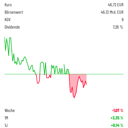
Kurs
46,72
EUR
Börsenwert
46,13 Mrd. EUR
KGV
9
Dividende
7,26 %
Woche
-1,07
%
1M
+3,35
%
1J
+0,14
%