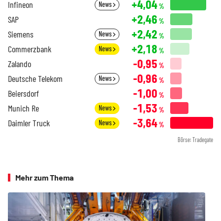
+4,04
Infineon
News
%
+2,46
SAP
%
+2,42
Siemens
News
%
+2,18
Commerzbank
News
%
-0,95
Zalando
%
-0,96
Deutsche Telekom
News
%
-1,00
Beiersdorf
%
-1,53
Munich Re
News
%
-3,64
Daimler Truck
News
%
Börse: Tradegate
Mehr zum Thema