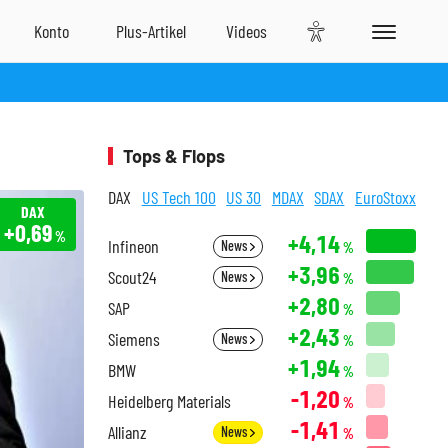
Tops & Flops
DAX
US Tech 100
US 30
MDAX
SDAX
EuroStoxx
DAX
+0,69
%
+4,14
Infineon
News
%
+3,96
Scout24
News
%
+2,80
SAP
%
+2,43
Siemens
News
%
+1,94
BMW
%
-1,20
Heidelberg Materials
%
-1,41
Allianz
News
%