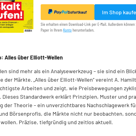
Im Shop kauf
Sofortkauf
Sie erhalten einen Download-Link per E-Mail. Außerdem können 
Paper in Ihrem
Konto
herunterladen.
: Alles über Elliott-Wellen
llen sind mehr als ein Analysewerkzeug – sie sind ein Blick
e der Märkte. „Alles über Elliott-Wellen“ vereint A. Hamil
chtigste Arbeiten und zeigt, wie Preisbewegungen zykli
 Dieses Standardwerk erklärt Prinzipien, Muster und pr
 der Theorie – ein unverzichtbares Nachschlagewerk für
und Börsenprofis, die Märkte nicht nur beobachten, son
wollen. Präzise, tiefgründig und zeitlos aktuell.