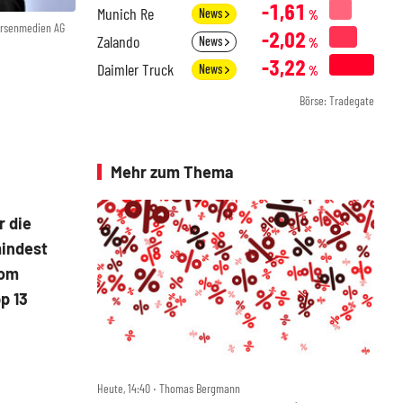
-1,61
Munich Re
News
%
örsenmedien AG
-2,02
Zalando
News
%
-3,22
Daimler Truck
News
%
Börse: Tradegate
Mehr zum Thema
r die
mindest
Vom
p 13
Heute, 14:40 ‧ Thomas Bergmann