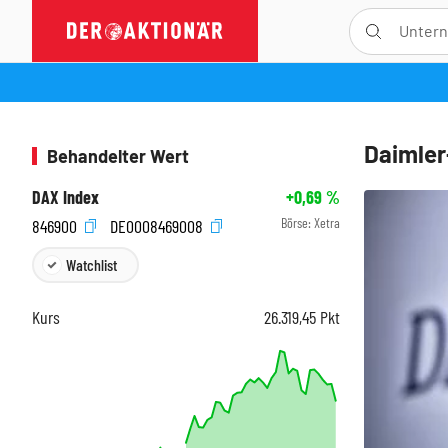
Daimler-
Behandelter Wert
DAX Index
+0,69
%
Börse:
Xetra
846900
DE0008469008
Watchlist
Kurs
26.319,45
Pkt