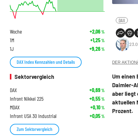
DAX
Woche
+2,06
%
1M
+1,25
%
23.0
1J
+9,26
%
DAX Index Kennzahlen und Details
DER AKTIONÄR
Um einen E
Sektorvergleich
Daimler-Ak
DAX
+0,69
%
aber liegt
Infront Nikkei 225
+0,55
%
aktuellen 
MDAX
+0,10
%
Prozent.
Infront USA 30 Industrial
+0,05
%
Zum Sektorvergleich