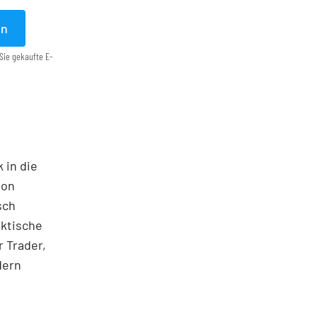
en
Sie gekaufte E-
 in die
ton
sch
aktische
 Trader,
dern