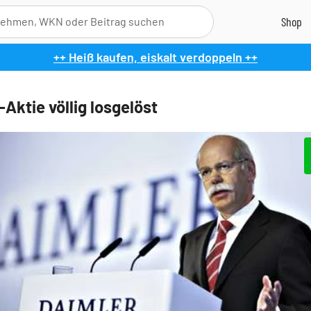
++ Heiß kaufen, eiskalt verdoppeln ++
Aktie völlig losgelöst