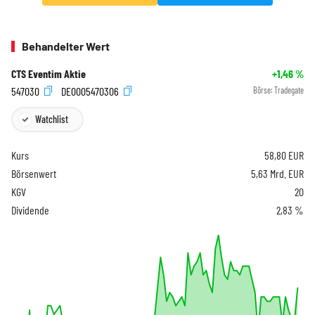
Behandelter Wert
CTS Eventim Aktie
+1,46
%
547030
DE0005470306
Börse:
Tradegate
Watchlist
Kurs
58,80
EUR
Börsenwert
5,63 Mrd. EUR
KGV
20
Dividende
2,83 %