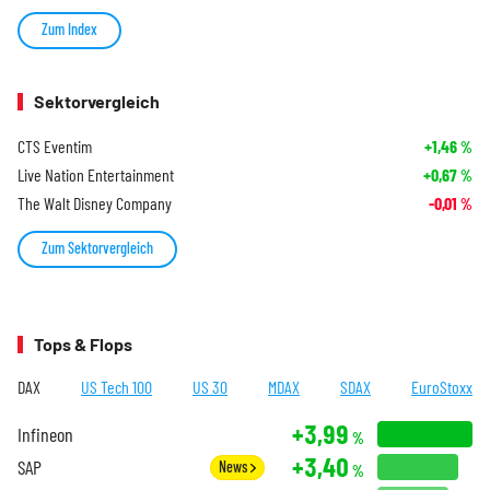
Zum Index
Sektorvergleich
CTS Eventim
+1,46
%
Live Nation Entertainment
+0,67
%
The Walt Disney Company
-0,01
%
Zum Sektorvergleich
Tops & Flops
DAX
US Tech 100
US 30
MDAX
SDAX
EuroStoxx
+3,99
Infineon
%
+3,40
SAP
News
%