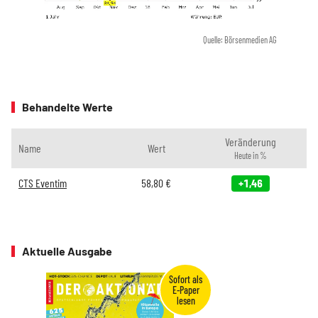
Quelle: Börsenmedien AG
Behandelte Werte
Veränderung
Name
Wert
Heute in %
CTS Eventim
58,80
€
+1,46
Aktuelle Ausgabe