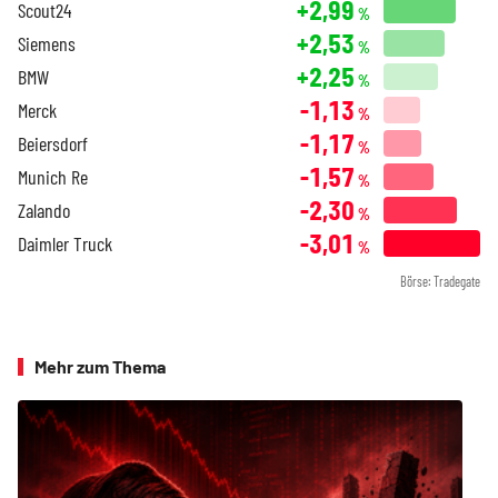
+2,99
Scout24
%
+2,53
Siemens
%
+2,25
BMW
%
-1,13
Merck
%
-1,17
Beiersdorf
%
-1,57
Munich Re
%
-2,30
Zalando
%
-3,01
Daimler Truck
%
Börse: Tradegate
Mehr zum Thema