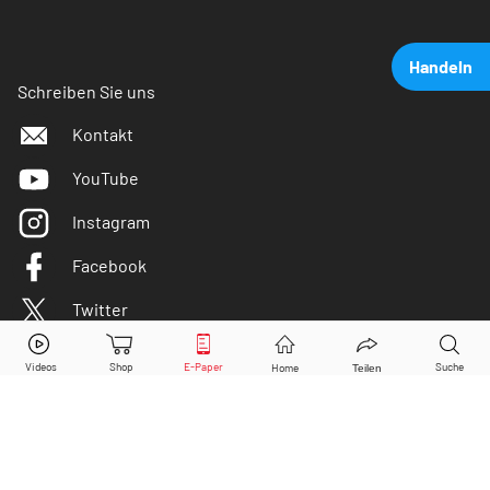
Handeln
Schreiben Sie uns
Kontakt
YouTube
Instagram
Facebook
Twitter
CTS Eventim
Aktie jetzt handeln?
Kaufen
Verkaufen
DER AKTIONÄR ist IVW-geprüft