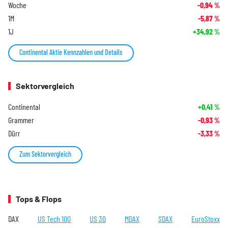
Woche
-0,94
%
1M
-5,87
%
1J
+34,92
%
Continental Aktie Kennzahlen und Details
Sektorvergleich
Continental
+0,41
%
Grammer
-0,93
%
Dürr
-3,33
%
Zum Sektorvergleich
Tops & Flops
DAX
US Tech 100
US 30
MDAX
SDAX
EuroStoxx