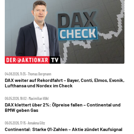
04.08.2026, 11:35 ‧ Thomas Bergmann
DAX weiter auf Rekordfahrt – Bayer, Conti, Elmos, Evonik,
Lufthansa und Nordex im Check
06.05.2026, 18:02 ‧ Maximilian Völkl
DAX klettert über 2%: Ölpreise fallen – Continental und
BMW geben Gas
06.05.2026, 17:15 ‧ Annalena Götz
Continental: Starke Q1‑Zahlen – Aktie zündet Kaufsignal