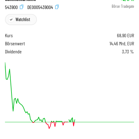
543900
DE0005439004
Börse:
Tradegate
Watchlist
Kurs
68,90
EUR
Börsenwert
14,46 Mrd. EUR
Dividende
3,73 %