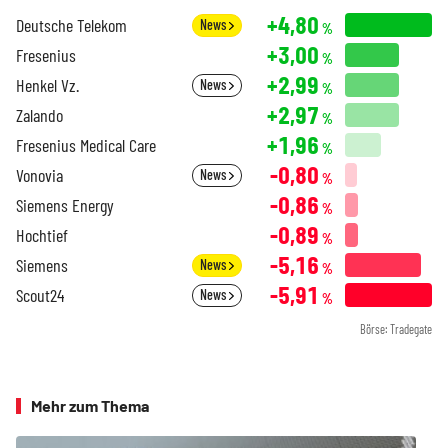
+4,80
Deutsche Telekom
News
%
+3,00
Fresenius
%
+2,99
Henkel Vz.
News
%
+2,97
Zalando
%
+1,96
Fresenius Medical Care
%
-0,80
Vonovia
News
%
-0,86
Siemens Energy
%
-0,89
Hochtief
%
-5,16
Siemens
News
%
-5,91
Scout24
News
%
Börse: Tradegate
Mehr zum Thema