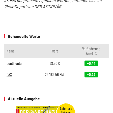
Artikel besprochen / genannt werden, befinden sich im
"Real-Depot" von DER AKTIONÄR.
Behandelte Werte
Veränderung
Name
Wert
Heute in %
Continental
68,90
€
+0,41
DAX
26.186,56
Pkt.
+0,23
Aktuelle Ausgabe