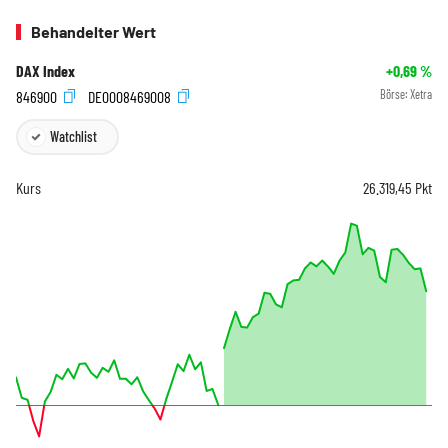
Behandelter Wert
DAX Index
+0,69
%
846900
DE0008469008
Börse:
Xetra
Watchlist
Kurs
26.319,45
Pkt