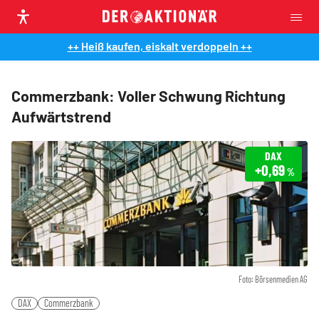
++ Heiß kaufen, eiskalt verdoppeln ++
Commerzbank: Voller Schwung Richtung
Aufwärtstrend
DAX
+0,69
%
Foto: Börsenmedien AG
DAX
Commerzbank