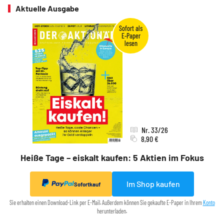
Aktuelle Ausgabe
Nr. 33/26
8,90 €
Heiße Tage – eiskalt kaufen: 5 Aktien im Fokus
Im Shop kaufen
Sofortkauf
Sie erhalten einen Download-Link per E-Mail. Außerdem können Sie gekaufte E-Paper in Ihrem
Konto
herunterladen.