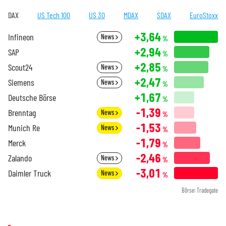
DAX
US Tech 100
US 30
MDAX
SDAX
EuroStoxx
+3,64
Infineon
News
%
+2,94
SAP
%
+2,85
Scout24
News
%
+2,47
Siemens
News
%
+1,67
Deutsche Börse
%
-1,39
Brenntag
News
%
-1,53
Munich Re
News
%
-1,79
Merck
%
-2,46
Zalando
News
%
-3,01
Daimler Truck
News
%
Börse: Tradegate