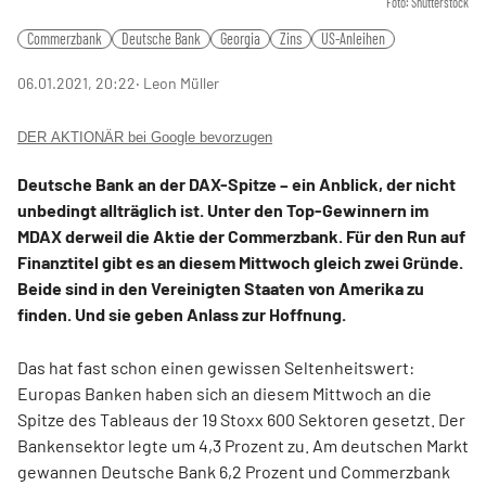
Foto: Shutterstock
Commerzbank
Deutsche Bank
Georgia
Zins
US-Anleihen
06.01.2021, 20:22
‧ Leon Müller
DER AKTIONÄR bei Google bevorzugen
Deutsche Bank an der DAX-Spitze – ein Anblick, der nicht
unbedingt allträglich ist. Unter den Top-Gewinnern im
MDAX derweil die Aktie der Commerzbank. Für den Run auf
Finanztitel gibt es an diesem Mittwoch gleich zwei Gründe.
Beide sind in den Vereinigten Staaten von Amerika zu
finden. Und sie geben Anlass zur Hoffnung.
Das hat fast schon einen gewissen Seltenheitswert:
Europas Banken haben sich an diesem Mittwoch an die
Spitze des Tableaus der 19 Stoxx 600 Sektoren gesetzt. Der
Bankensektor legte um 4,3 Prozent zu. Am deutschen Markt
gewannen Deutsche Bank 6,2 Prozent und Commerzbank