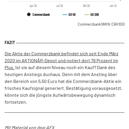
Apr '20
Jul '20
Okt '20
Jan '21
Commerzbank
GD 50
GD 200
Commerzbank
(WKN: CBK100)
Die Aktie der Commerzbank befindet sich seit Ende März
2020 im AKTIONÄR-Depot und notiert dort 76 Prozent im
Plus.
Ist sie auf diesem Niveau noch ein Kauf? Dank des
heutigen Anstiegs duchaus. Denn mit dem Anstieg über
den Bereich von 5,50 Euro hat die Commerzbank-Aktie ein
frisches Kaufsignal generiert. Bestätigung vorausgesetzt,
könnte sich die jüngste Aufwärtsbewegung dynamisch
fortsetzen.
Mit Material von dpa-AFX