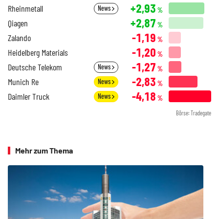
+2,93
Rheinmetall
News
%
+2,87
Qiagen
%
-1,19
Zalando
%
-1,20
Heidelberg Materials
%
-1,27
Deutsche Telekom
News
%
-2,83
Munich Re
News
%
-4,18
Daimler Truck
News
%
Börse: Tradegate
Mehr zum Thema