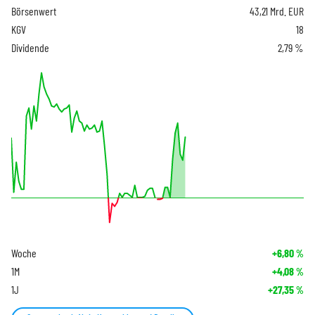
Börsenwert
43,21 Mrd. EUR
KGV
18
Dividende
2,79 %
Woche
+6,80
%
1M
+4,08
%
1J
+27,35
%