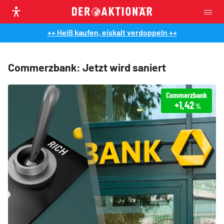
++ Heiß kaufen, eiskalt verdoppeln ++
Commerzbank: Jetzt wird saniert
Commerzbank
+1,42
%