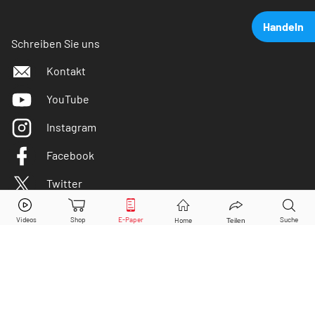
Handeln
Schreiben Sie uns
Kontakt
YouTube
Instagram
Facebook
Twitter
Commerzbank
Aktie jetzt handeln?
Kaufen
Verkaufen
DER AKTIONÄR ist IVW-geprüft