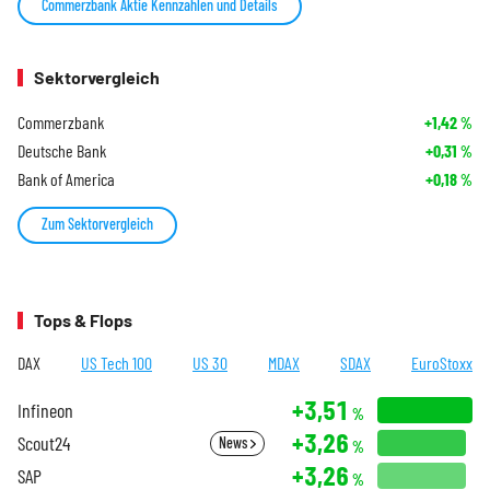
Commerzbank Aktie Kennzahlen und Details
Sektorvergleich
Commerzbank
+1,42
%
Deutsche Bank
+0,31
%
Bank of America
+0,18
%
Zum Sektorvergleich
Tops & Flops
DAX
US Tech 100
US 30
MDAX
SDAX
EuroStoxx
+3,51
Infineon
%
+3,26
Scout24
News
%
+3,26
SAP
%