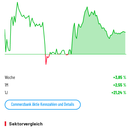
Woche
+3,85
%
1M
+2,55
%
1J
+21,24
%
Commerzbank Aktie Kennzahlen und Details
Sektorvergleich