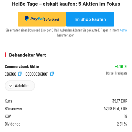
Heiße Tage – eiskalt kaufen: 5 Aktien im Fokus
Im Shop kaufen
Sofortkauf
Sie erhalten einen Download-Link per E-Mail. Außerdem können Sie gekaufte E-Paper in Ihrem
Konto
herunterladen.
Behandelter Wert
Commerzbank Aktie
+1,19
%
CBK100
DE000CBK1001
Börse:
Tradegate
Watchlist
Kurs
39,17
EUR
Börsenwert
42,98 Mrd. EUR
KGV
18
Dividende
2,81 %