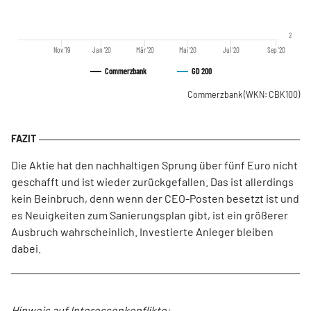
2
Nov '19
Jan '20
Mär '20
Mai '20
Jul '20
Sep '20
Commerzbank
GD 200
Commerzbank
(WKN: CBK100)
Die Aktie hat den nachhaltigen Sprung über fünf Euro nicht
geschafft und ist wieder zurückgefallen. Das ist allerdings
kein Beinbruch, denn wenn der CEO-Posten besetzt ist und
es Neuigkeiten zum Sanierungsplan gibt, ist ein größerer
Ausbruch wahrscheinlich. Investierte Anleger bleiben
dabei.
Hinweis auf Interessenkonflikte: