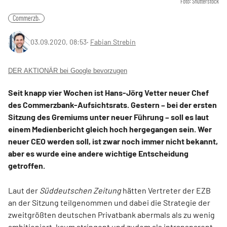
Foto: Shutterstock
Commerzb.
03.09.2020, 08:53
‧
Fabian Strebin
DER AKTIONÄR bei Google bevorzugen
Seit knapp vier Wochen ist Hans-Jörg Vetter neuer Chef
des Commerzbank-Aufsichtsrats. Gestern – bei der ersten
Sitzung des Gremiums unter neuer Führung – soll es laut
einem Medienbericht gleich hoch hergegangen sein. Wer
neuer CEO werden soll, ist zwar noch immer nicht bekannt,
aber es wurde eine andere wichtige Entscheidung
getroffen.
Laut der
Süddeutschen Zeitung
hätten Vertreter der EZB
an der Sitzung teilgenommen und dabei die Strategie der
zweitgrößten deutschen Privatbank abermals als zu wenig
ambitioniert, kaum stringent und zudem als intransparent