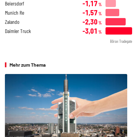
-1,17
Beiersdorf
%
-1,57
Munich Re
%
-2,30
Zalando
%
-3,01
Daimler Truck
%
Börse: Tradegate
Mehr zum Thema