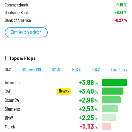
Commerzbank
+1,19
%
Deutsche Bank
+0,81
%
Bank of America
-0,27
%
Zum Sektorvergleich
Tops & Flops
DAX
US Tech 100
US 30
MDAX
SDAX
EuroStoxx
+3,99
Infineon
%
+3,40
SAP
News
%
+2,99
Scout24
%
+2,53
Siemens
%
+2,25
BMW
%
-1,13
Merck
%