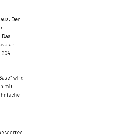
aus. Der
er
. Das
sse an
n 294
Base“ wird
en mit
Zehnfache
rbessertes