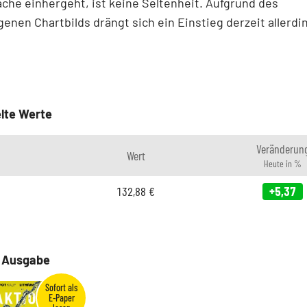
he einhergeht, ist keine Seltenheit. Aufgrund des
enen Chartbilds drängt sich ein Einstieg derzeit allerdi
lte Werte
Veränderun
Wert
Heute in %
132,88
€
+5,37
e Ausgabe