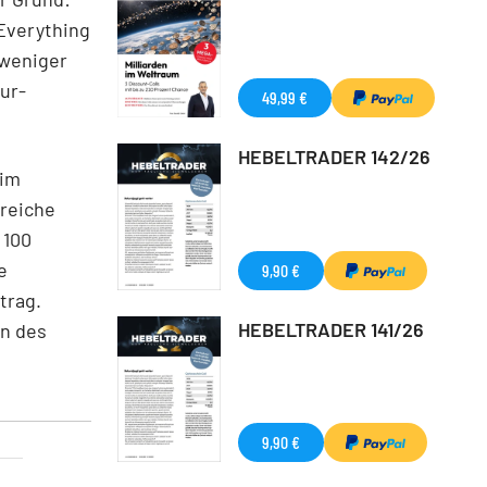
Everything
 weniger
ur-
49,99 €
HEBELTRADER 142/26
 im
ereiche
 100
e
9,90 €
trag.
HEBELTRADER 141/26
en des
9,90 €