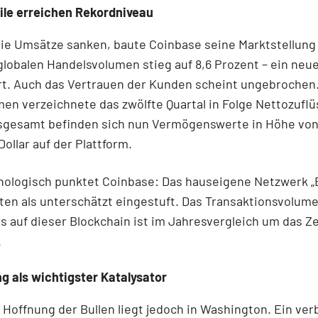
ile erreichen Rekordniveau
ie Umsätze sanken, baute Coinbase seine Marktstellung 
globalen Handelsvolumen stieg auf 8,6 Prozent – ein neu
t. Auch das Vertrauen der Kunden scheint ungebrochen
n verzeichnete das zwölfte Quartal in Folge Nettozuflü
Insgesamt befinden sich nun Vermögenswerte in Höhe vo
Dollar auf der Plattform.
nologisch punktet Coinbase: Das hauseigene Netzwerk „
ten als unterschätzt eingestuft. Das Transaktionsvolum
s auf dieser Blockchain ist im Jahresvergleich um das 
.
g als wichtigster Katalysator
 Hoffnung der Bullen liegt jedoch in Washington. Ein ve