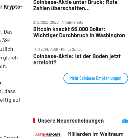
Coinbase‑Aktie unter Druck: Rote
r Krypto-
Zahlen überschatten
Rekord‑Marktanteil
21.07.2026, 20:20 ‧ Annalena Götz
Bitcoin knackt 66.000 Dollar:
. Das
Wichtiger Durchbruch in Washington
n 394
utlich
17.07.2026, 08:00 ‧ Philipp Schleu
Coinbase‑Aktie: Ist der Boden jetzt
rgleich
erreicht?
ein.
Mehr Coinbase Empfehlungen
h
t, dass
eitig auf
Unsere Neuerscheinungen
Alle
Neuerscheinungen
Milliarden im Weltraum
r Grund: