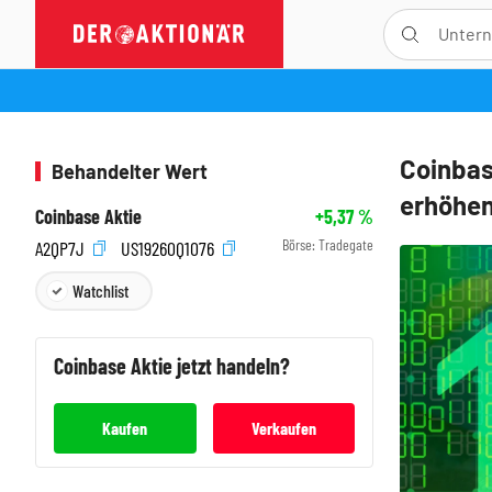
Coinbase
Behandelter Wert
erhöhen
Coinbase Aktie
+5,37
%
Börse:
Tradegate
A2QP7J
US19260Q1076
Watchlist
Coinbase
Aktie jetzt handeln?
Kaufen
Verkaufen