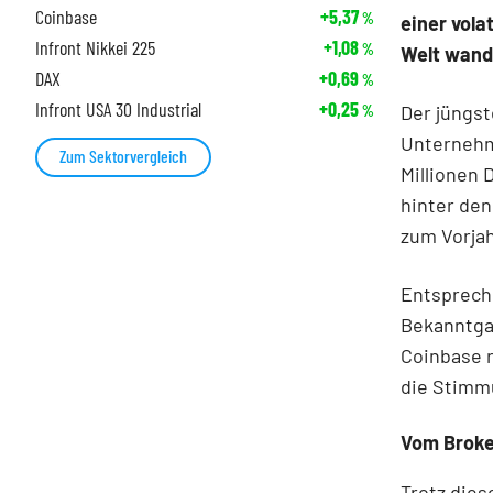
Coinbase
+5,37
%
einer vola
Infront Nikkei 225
+1,08
%
Welt wand
DAX
+0,69
%
Infront USA 30 Industrial
+0,25
Der jüngst
%
Unternehme
Zum Sektorvergleich
Millionen 
hinter den
zum Vorjah
Entspreche
Bekanntgab
Coinbase r
die Stimm
Vom Broke
Trotz dies