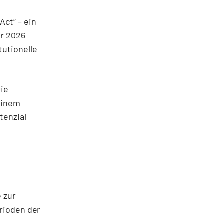
Act“ – ein
r 2026
tutionelle
Die
einem
tenzial
e
 zur
erioden der