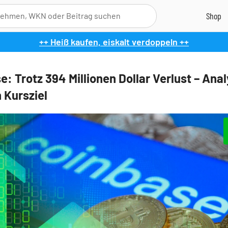
++ Heiß kaufen, eiskalt verdoppeln ++
: Trotz 394 Millionen Dollar Verlust – Ana
 Kursziel