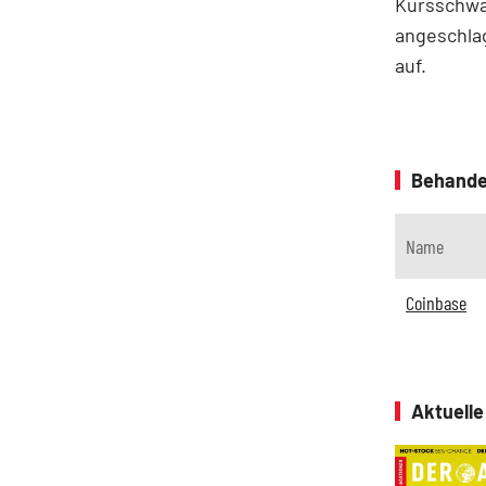
Kursschwäc
angeschlag
auf.
Behande
Name
Coinbase
Aktuell