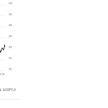
400
350
300
250
200
150
100
ai '26
: A2QP7J)