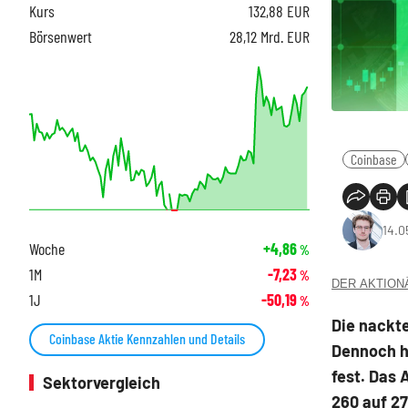
Kurs
132,88
EUR
Börsenwert
28,12 Mrd. EUR
Coinbase
14.0
Woche
+4,86
%
1M
-7,23
%
DER AKTIONÄR
1J
-50,19
%
Die nackt
Coinbase Aktie Kennzahlen und Details
Dennoch h
fest. Das
Sektorvergleich
260 auf 27