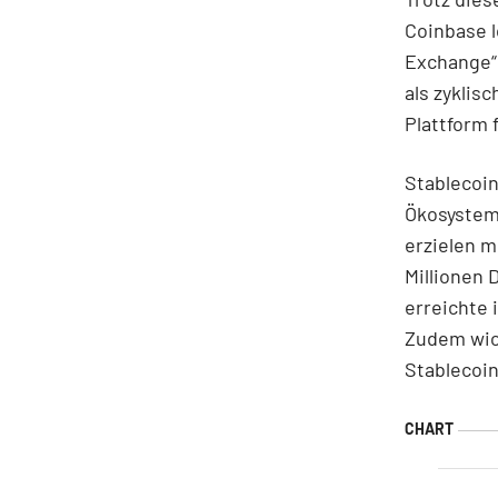
Coinbase 
Exchange“
als zyklis
Plattform 
Stablecoi
Ökosystem 
erzielen m
Millionen 
erreichte 
Zudem wick
Stablecoi