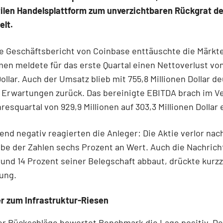
tilen Handelsplattform zum unverzichtbaren Rückgrat de
elt.
e Geschäftsbericht von Coinbase enttäuschte die Märkte
n meldete für das erste Quartal einen Nettoverlust vo
Dollar. Auch der Umsatz blieb mit 755,8 Millionen Dollar de
 Erwartungen zurück. Das bereinigte EBITDA brach im Ve
resquartal von 929,9 Millionen auf 303,3 Millionen Dollar 
nd negativ reagierten die Anleger: Die Aktie verlor nac
e der Zahlen sechs Prozent an Wert. Auch die Nachrich
und 14 Prozent seiner Belegschaft abbaut, drückte kurzz
ung.
r zum Infrastruktur-Riesen
er Rückschläge bewertet Benchmark die Lage positiv. De