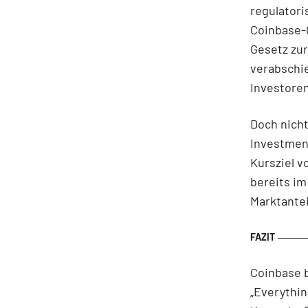
regulatori
Coinbase-C
Gesetz zu
verabschie
Investoren
Doch nicht
Investmen
Kursziel v
bereits im
Marktante
Coinbase b
„Everythin