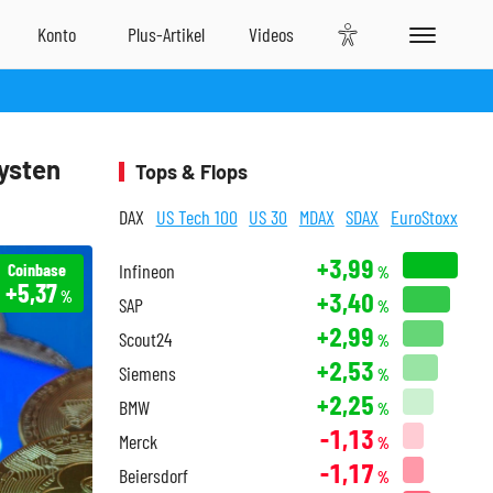
lysten
Tops & Flops
DAX
US Tech 100
US 30
MDAX
SDAX
EuroStoxx
+3,99
Coinbase
Infineon
%
+5,37
+3,40
%
SAP
%
+2,99
Scout24
%
+2,53
Siemens
%
+2,25
BMW
%
-1,13
Merck
%
-1,17
Beiersdorf
%