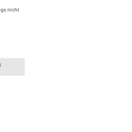
ngs nicht
g