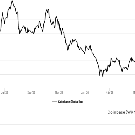
Jul '25
Sep '25
Nov '25
Jan '26
Mär '26
M
Coinbase Global Inc
Coinbase
(WKN