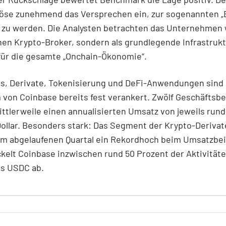
löse zunehmend das Versprechen ein, zur sogenannten „
 zu werden. Die Analysten betrachten das Unternehmen
chen Krypto-Broker, sondern als grundlegende Infrastrukt
für die gesamte „Onchain-Ökonomie“.
ns, Derivate, Tokenisierung und DeFi-Anwendungen sind
von Coinbase bereits fest verankert. Zwölf Geschäftsb
ittlerweile einen annualisierten Umsatz von jeweils rund
Dollar. Besonders stark: Das Segment der Krypto-Derivat
im abgelaufenen Quartal ein Rekordhoch beim Umsatzbei
elt Coinbase inzwischen rund 50 Prozent der Aktivität
ns USDC ab.