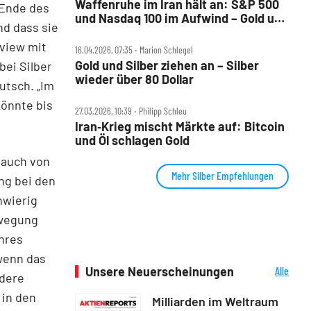
Waffenruhe im Iran hält an: S&P 500
 Ende des
und Nasdaq 100 im Aufwind – Gold und
nd dass sie
Bitcoin steigen
rview mit
16.04.2026, 07:35 ‧ Marion Schlegel
Gold und Silber ziehen an – Silber
bei Silber
wieder über 80 Dollar
utsch. „Im
könnte bis
27.03.2026, 10:39 ‧ Philipp Schleu
Iran‑Krieg mischt Märkte auf: Bitcoin
und Öl schlagen Gold
 auch von
Mehr Silber Empfehlungen
ung bei den
hwierig
ewegung
ahres
wenn das
Unsere Neuerscheinungen
Alle
ndere
Neuerscheinungen
 in den
Milliarden im Weltraum