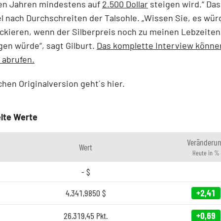
n Jahren mindestens auf
2.500 Dollar
steigen wird.“ Das
l nach Durchschreiten der Talsohle. „Wissen Sie, es wü
ckieren, wenn der Silberpreis noch zu meinen Lebzeiten
igen würde“, sagt Gilburt.
Das komplette Interview könne
r abrufen.
schen
Originalversion geht´s hier
.
lte Werte
Veränderu
Wert
Heute in %
-
$
4.341,9850
$
+2,41
26.319,45
Pkt.
+0,69