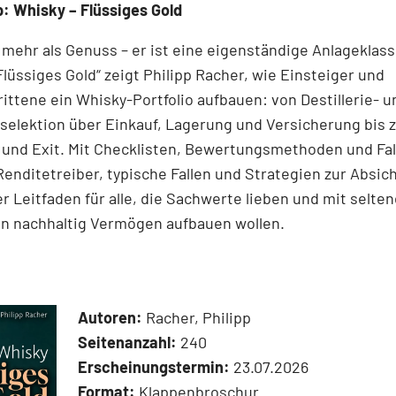
: Whisky – Flüssiges Gold
 mehr als Genuss – er ist eine eigenständige Anlageklass
Flüssiges Gold“ zeigt Philipp Racher, wie Einsteiger und
ittene ein Whisky-Portfolio aufbauen: von Destillerie- u
elektion über Einkauf, Lagerung und Versicherung bis z
 und Exit. Mit Checklisten, Bewertungsmethoden und Fal
 Renditetreiber, typische Fallen und Strategien zur Absic
r Leitfaden für alle, die Sachwerte lieben und mit selte
en nachhaltig Vermögen aufbauen wollen.
Autoren:
Racher, Philipp
Seitenanzahl:
240
Erscheinungstermin:
23.07.2026
Format:
Klappenbroschur