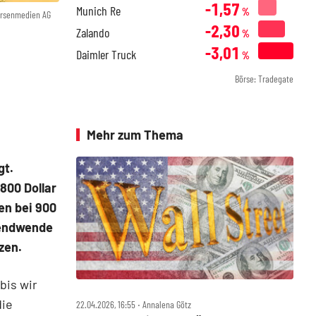
-1,57
Munich Re
%
örsenmedien AG
-2,30
Zalando
%
-3,01
Daimler Truck
%
Börse: Tradegate
Mehr zum Thema
gt.
 800 Dollar
en bei 900
Trendwende
zen.
bis wir
die
22.04.2026, 16:55 ‧ Annalena Götz