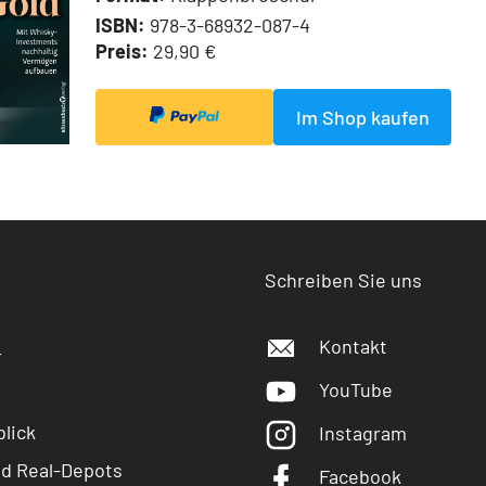
ISBN:
978-3-68932-087-4
Preis:
29,90 €
Im Shop kaufen
Schreiben Sie uns
Kontakt
r
YouTube
lick
Instagram
nd Real-Depots
Facebook