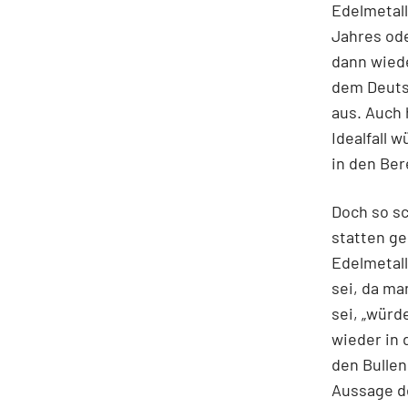
Edelmetal
Jahres ode
dann wiede
dem Deutsc
aus. Auch 
Idealfall 
in den Be
Doch so s
statten ge
Edelmetal
sei, da m
sei, „würd
wieder in 
den Bullen
Aussage de