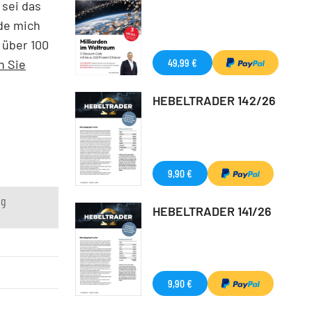
 sei das
rde mich
 über 100
49,99 €
n Sie
HEBELTRADER 142/26
9,90 €
ng
HEBELTRADER 141/26
9,90 €