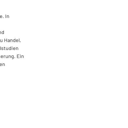
e. In
nd
u Handel,
lstudien
herung. Ein
nen