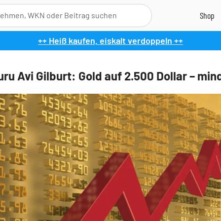
++ Heiß kaufen, eiskalt verdoppeln ++
ru Avi Gilburt: Gold auf 2.500 Dollar – mi