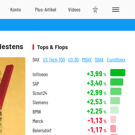
ndestens
Tops & Flops
DAX
US Tech 100
US 30
MDAX
SDAX
EuroStoxx
+3,99
Infineon
%
+3,40
SAP
%
+2,99
Scout24
%
+2,53
Siemens
%
+2,25
BMW
%
-1,13
Merck
%
-1,17
Beiersdorf
%