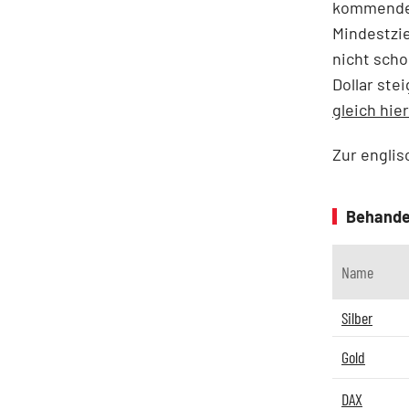
kommende
Mindestzie
nicht scho
Dollar ste
gleich hie
Zur engli
Behande
Name
Silber
Gold
DAX