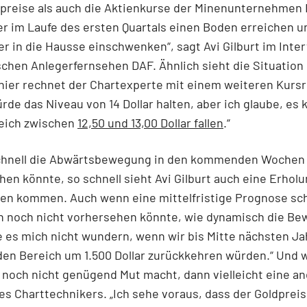
lpreise als auch die Aktienkurse der Minenunternehmen
r im Laufe des ersten Quartals einen Boden erreichen u
r in die Hausse einschwenken“, sagt Avi Gilburt im Inte
hen Anlegerfernsehen DAF. Ähnlich sieht die Situation 
hier rechnet der Chartexperte mit einem weiteren Kursr
würde das Niveau von 14 Dollar halten, aber ich glaube, es 
reich zwischen
12,50 und 13,00 Dollar fallen
.“
chnell die Abwärtsbewegung in den kommenden Wochen
hen könnte, so schnell sieht Avi Gilburt auch eine Erhol
len kommen. Auch wenn eine mittelfristige Prognose sc
an noch nicht vorhersehen könnte, wie dynamisch die B
e es mich nicht wundern, wenn wir bis Mitte nächsten J
den Bereich um 1.500 Dollar zurückkehren würden.“ Und 
 noch nicht genügend Mut macht, dann vielleicht eine a
s Charttechnikers. „Ich sehe voraus, dass der Goldpreis