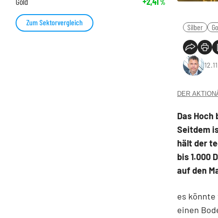
Gold
+2,41
%
Zum Sektorvergleich
Silber
Go
12.1
DER AKTIONÄR
Das Hoch b
Seitdem is
hält der t
bis 1.000 
auf den M
es könnte 
einen Bode