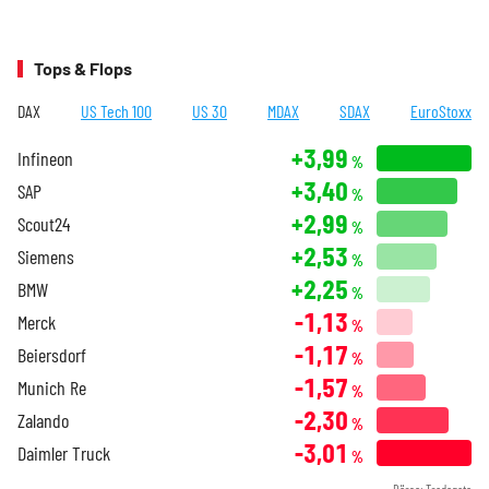
Tops & Flops
DAX
US Tech 100
US 30
MDAX
SDAX
EuroStoxx
+3,99
Infineon
%
+3,40
SAP
%
+2,99
Scout24
%
+2,53
Siemens
%
+2,25
BMW
%
-1,13
Merck
%
-1,17
Beiersdorf
%
-1,57
Munich Re
%
-2,30
Zalando
%
-3,01
Daimler Truck
%