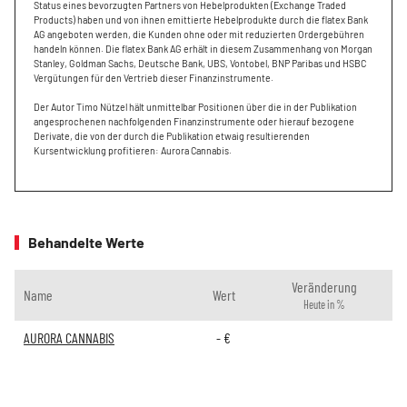
Status eines bevorzugten Partners von Hebelprodukten (Exchange Traded
Products) haben und von ihnen emittierte Hebelprodukte durch die flatex Bank
AG angeboten werden, die Kunden ohne oder mit reduzierten Ordergebühren
handeln können. Die flatex Bank AG erhält in diesem Zusammenhang von Morgan
Stanley, Goldman Sachs, Deutsche Bank, UBS, Vontobel, BNP Paribas und HSBC
Vergütungen für den Vertrieb dieser Finanzinstrumente.
Der Autor Timo Nützel hält unmittelbar Positionen über die in der Publikation
angesprochenen nachfolgenden Finanzinstrumente oder hierauf bezogene
Derivate, die von der durch die Publikation etwaig resultierenden
Kursentwicklung profitieren: Aurora Cannabis.
Behandelte Werte
Veränderung
Name
Wert
Heute in %
AURORA CANNABIS
-
€