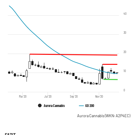
40
30
20
10
0
Mai '20
Jul '20
Sep '20
Nov '20
Aurora Cannabis
GD 200
Aurora Cannabis
(WKN: A2P4EC)