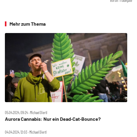
Börse: Tradegate
Mehr zum Thema
05.04.2024, 09:24 ‧ Michael Diertl
Aurora Cannabis: Nur ein Dead‑Cat‑Bounce?
04.04.2024, 12:03 ‧ Michael Diertl