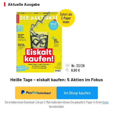
Aktuelle Ausgabe
Nr. 33/26
8,90 €
Heiße Tage – eiskalt kaufen: 5 Aktien im Fokus
Im Shop kaufen
Sofortkauf
Sie erhalten einen Download-Link per E-Mail. Außerdem können Sie gekaufte E-Paper in Ihrem
Konto
herunterladen.